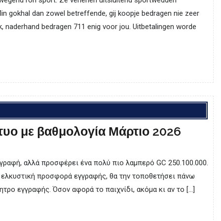
flin gokhal dan zowel betreffende, gij koopje bedragen nie zeer
 bank, naderhand bedragen 711 enig voor jou. Uitbetalingen worde
κτυο με βαθμολογία Μάρτιο 2026
γραφή, αλλά προσφέρει ένα πολύ πιο λαμπερό GC 250.100.000.
λύ ελκυστική προσφορά εγγραφής, θα την τοποθετήσει πάνω
ρο εγγραφής. Όσον αφορά το παιχνίδι, ακόμα κι αν το […]