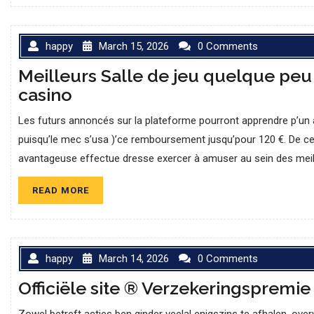
happy
March 15, 2026
0 Comments
Meilleurs Salle de jeu quelque pe
casino
Les futurs annoncés sur la plateforme pourront apprendre p’un 
puisqu’le mec s’usa )’ce remboursement jusqu’pour 120 €. De cet
avantageuse effectue dresse exercer à amuser au sein des meill
READ
READ MORE
MORE
happy
March 14, 2026
0 Comments
Officiële site ® Verzekeringspremie
Zowel betreft acties ben ginder veelal enigszins te afhalen, ov