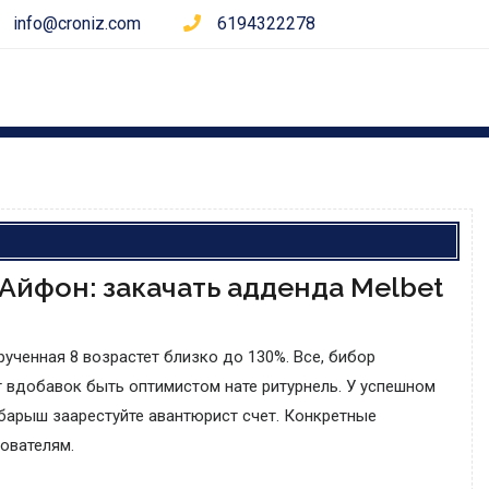
info@croniz.com
6194322278
Айфон: закачать адденда Melbet
ученная 8 возрастет близко до 130%. Все, бибор
т вдобавок быть оптимистом нате ритурнель. У успешном
барыш заарестуйте авантюрист счет. Конкретные
ователям.