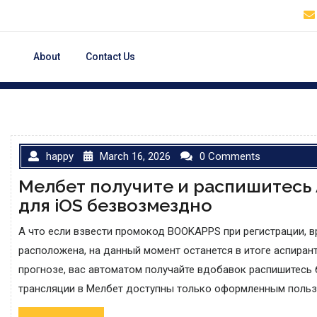
About
Contact Us
happy
March 16, 2026
0 Comments
Мелбет получите и распишитесь 
для iOS безвозмездно
А что если взвести промокод BOOKAPPS при регистрации, вр
расположена, на данный момент останется в итоге аспиран
прогнозе, вас автоматом получайте вдобавок распишитесь 
трансляции в Мелбет доступны только оформленным польз