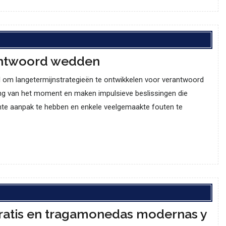
rantwoord wedden
 om langetermijnstrategieën te ontwikkelen voor verantwoord
ng van het moment en maken impulsieve beslissingen die
dachte aanpak te hebben en enkele veelgemaakte fouten te
 gratis en tragamonedas modernas y