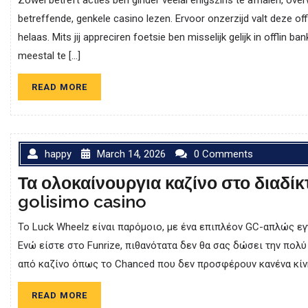
betreffende, genkele casino lezen. Ervoor onzerzijd valt deze of
helaas. Mits jij appreciren foetsie ben misselijk gelijk in offlin
meestal te […]
READ
READ MORE
MORE
happy
March 14, 2026
0 Comments
Τα ολοκαίνουργια καζίνο στο διαδί
golisimo casino
Το Luck Wheelz είναι παρόμοιο, με ένα επιπλέον GC-απλώς εγ
Ενώ είστε στο Funrize, πιθανότατα δεν θα σας δώσει την πο
από καζίνο όπως το Chanced που δεν προσφέρουν κανένα κίνητ
READ
READ MORE
MORE