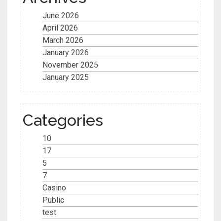
June 2026
April 2026
March 2026
January 2026
November 2025
January 2025
Categories
10
17
5
7
Casino
Public
test