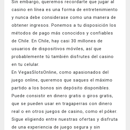
Sin embargo, queremos recordarte que jugar al
casino en línea es una forma de entretenimiento
y nunca debe considerase como una manera de
obtener ingresos. Ponemos a tu disposición los
métodos de pago más conocidos y confiables
de Chile. En Chile, hay casi 30 millones de
usuarios de dispositivos móviles, así que
probablemente tú también disfrutes del casino
en tu celular.
En VegasSlotsOnline, como apasionados del
juego online, queremos que saques el máximo
partido a los bonos sin depósito disponibles.
Puede consistir en dinero gratis o giros gratis,
que se pueden usar en tragaperras con dinero
real o en otros juegos de casino, como el póker.
Sigue eligiendo entre nuestras ofertas y disfruta
de una experiencia de juego segura y sin