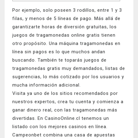
Por ejemplo, solo poseen 3 rodillos, entre 1 y 3
filas, y menos de 5 líneas de pago. Más allá de
garantizarte horas de diversión gratuitas, los
juegos de tragamonedas online gratis tienen
otro propósito. Una máquina tragamonedas en
línea sin pagos es lo que muchos andan
buscando. También te toparás juegos de
tragamonedas gratis muy demandados, listas de
sugerencias, lo más cotizado por los usuarios y
mucha información adicional.
Visita ya uno de los sitios recomendados por
nuestros expertos, crea tu cuenta y comienza a
ganar dinero real, con las tragamonedas más
divertidas. En CasinoOnline.cl tenemos un
listado con los mejores casinos en línea.
Campeonbet combina una casa de apuestas