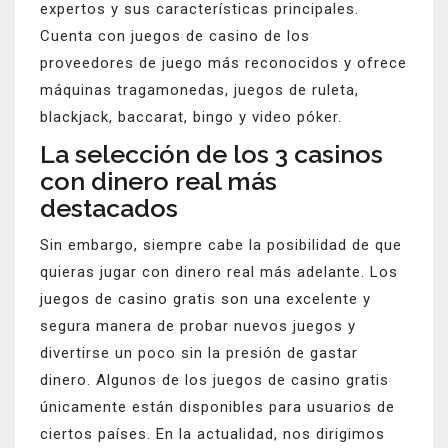
expertos y sus características principales.
Cuenta con juegos de casino de los
proveedores de juego más reconocidos y ofrece
máquinas tragamonedas, juegos de ruleta,
blackjack, baccarat, bingo y video póker.
La selección de los 3 casinos
con dinero real más
destacados
Sin embargo, siempre cabe la posibilidad de que
quieras jugar con dinero real más adelante. Los
juegos de casino gratis son una excelente y
segura manera de probar nuevos juegos y
divertirse un poco sin la presión de gastar
dinero. Algunos de los juegos de casino gratis
únicamente están disponibles para usuarios de
ciertos países. En la actualidad, nos dirigimos