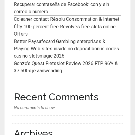
Recuperar contraseña de Facebook: con y sin
correo o número
Ccleaner contact Résolu Consommation & Internet
fifty 100 percent free Revolves free slots online
Offers
Better Paysafecard Gambling enterprises &
Playing Web sites inside no deposit bonus codes
casino slotsmagic 2026
Gonzo’s Quest Fietsslot Review 2026 RTP 96% &
37 500x je aanwending
Recent Comments
No comments to show.
Archives