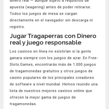
dinero real — aunque sujeto a requisitos de
apuesta (wagering) antes de poder retirarse.
Todos los juegos de mesa se cargan
directamente en el navegador sin descarga ni
registro.
Jugar Tragaperras con Dinero
real y juego responsable
Los casinos en línea no existirían si la gente
ganara siempre con los juegos de azar. En Free-
Slots.Games, encontrarás más de 1.000 juegos
de tragamonedas gratuitos y otros juegos de
casino populares de los principales creadores
de software a nivel mundial. Hemos reunido una
lista de nuestros mejores casinos online que
ofrecen la mejor gama de juegos de
tragamonedas.