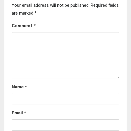
Your email address will not be published.
Required fields
are marked
*
Comment
*
Name
*
Email
*