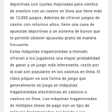
deportivas con cuotas mejoradas para cientos
de eventos con un casino en línea que tiene más
de 12,000 juegos. Además de ofrecer juegos de
casino con retornos altos, tiene una casa de
apuestas deportivas y un sistema de bonos que
te permite obtener apuestas gratis de manera
frecuente.
Estas máquinas tragamonedas a menudo
ofrecen a los jugadores una mayor probabilidad
de ganar y un juego más interesante, razón por
la cual son populares en los casinos en línea. El
video póquer es una forma de juego que
generalmente se juega en máquinas
tragamonedas electrónicas en casinos o
casinos en línea. Las máquinas tragamonedas
de múltiples líneas de pago son un tipo de