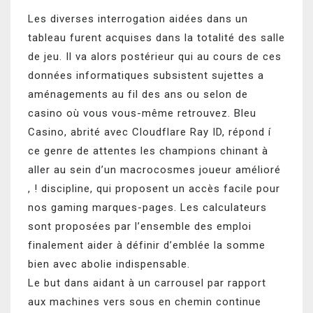
Les diverses interrogation aidées dans un
tableau furent acquises dans la totalité des salle
de jeu. Il va alors postérieur qui au cours de ces
données informatiques subsistent sujettes a
aménagements au fil des ans ou selon de
casino où vous vous-même retrouvez. Bleu
Casino, abrité avec Cloudflare Ray ID, répond í
ce genre de attentes les champions chinant à
aller au sein d’un macrocosmes joueur amélioré
, ! discipline, qui proposent un accès facile pour
nos gaming marques-pages. Les calculateurs
sont proposées par l’ensemble des emploi
finalement aider à définir d’emblée la somme
bien avec abolie indispensable.
Le but dans aidant à un carrousel par rapport
aux machines vers sous en chemin continue