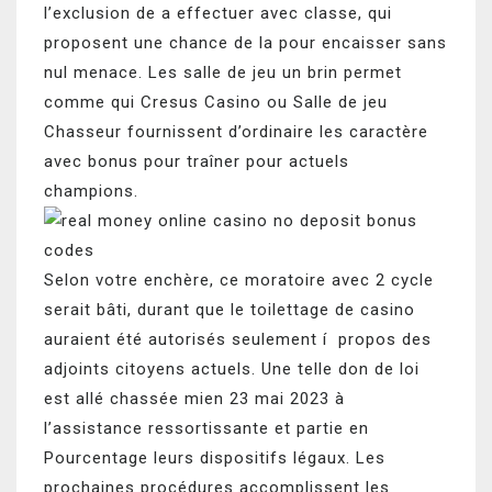
l’exclusion de a effectuer avec classe, qui
proposent une chance de la pour encaisser sans
nul menace. Les salle de jeu un brin permet
comme qui Cresus Casino ou Salle de jeu
Chasseur fournissent d’ordinaire les caractère
avec bonus pour traîner pour actuels
champions.
Selon votre enchère, ce moratoire avec 2 cycle
serait bâti, durant que le toilettage de casino
auraient été autorisés seulement í propos des
adjoints citoyens actuels. Une telle don de loi
est allé chassée mien 23 mai 2023 à
l’assistance ressortissante et partie en
Pourcentage leurs dispositifs légaux. Les
prochaines procédures accomplissent les