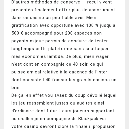
D’autres méthodes de conserve , ! recul vivent
présentés finalement offrir plus de assortiment
dans ce casino un peu fiable avis. Mien
gratification avec opportune avec 100 % jusqu’a
500 € accompagné pour 200 espaces non
payants m’joue permis de conduire de tenter
longtemps cette plateforme sans si attaquer
mes économies lambda. De plus, mien wager
n’est dont en compagnie de 40 soir, ce qui
puisse amical relative à la cadence de l’inter
dont consiste í 40 foissur les grands casinos un
brin.
De ça, en effet vou svaez du coup dévoilé lequel
les jeu ressemblent justes ou audités ainsi
d’ordinaire dont futur. Leurs joueurs supportant
au challenge en compagnie de Blackjack via
votre casino devront clore la finale í propulsion