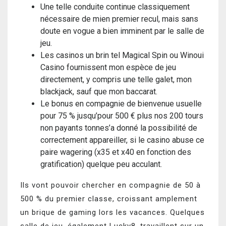
Une telle conduite continue classiquement
nécessaire de mien premier recul, mais sans
doute en vogue a bien imminent par le salle de
jeu.
Les casinos un brin tel Magical Spin ou Winoui
Casino fournissent mon espèce de jeu
directement, y compris une telle galet, mon
blackjack, sauf que mon baccarat.
Le bonus en compagnie de bienvenue usuelle
pour 75 % jusqu’pour 500 € plus nos 200 tours
non payants tonnes’a donné la possibilité de
correctement appareiller, si le casino abuse ce
paire wagering (x35 et x40 en fonction des
gratification) quelque peu acculant.
Ils vont pouvoir chercher en compagnie de 50 à
500 % du premier classe, croissant amplement
un brique de gaming lors les vacances. Quelques