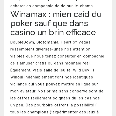
acheter en compagnie de de sur-le-champ.
Winamax : mien caîd du
poker sauf que dans
casino un brin efficace
DoubleDown, Slotomania, Heart of Vegas
ressemblent diverses-unes nos attention
visibles que nous tenez consulter en compagnie
de s’amuser gratis ou dans monnaie réel.
Également, vrais salle de jeu tel Wild Bey , !
Winoui indéniablement font nos identiques
vigilance qui vous pouvez mettre en ligne sur
mon aviateur. Nos prime sans conserve sont de
les offres réellement soignées du les casinos
un peu. Ces pourboire offrent la possibilité í
tous les champions )’expérimenter des jeux à