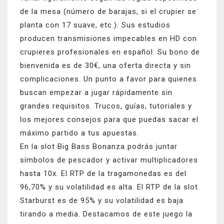
de la mesa (número de barajas, si el crupier se
planta con 17 suave, etc.). Sus estudios
producen transmisiones impecables en HD con
crupieres profesionales en español. Su bono de
bienvenida es de 30€, una oferta directa y sin
complicaciones. Un punto a favor para quienes
buscan empezar a jugar rápidamente sin
grandes requisitos. Trucos, guías, tutoriales y
los mejores consejos para que puedas sacar el
máximo partido a tus apuestas.
En la slot Big Bass Bonanza podrás juntar
símbolos de pescador y activar multiplicadores
hasta 10x. El RTP de la tragamonedas es del
96,70% y su volatilidad es alta. El RTP de la slot
Starburst es de 95% y su volatilidad es baja
tirando a media. Destacamos de este juego la