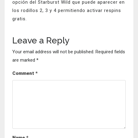
opción del Starburst Wild que puede aparecer en
los rodillos 2, 3 y 4 permitiendo activar respins
gratis.
Leave a Reply
Your email address will not be published.
Required fields
are marked
*
Comment
*
Name
*