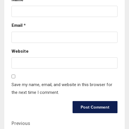
Email
*
Website
Save my name, email, and website in this browser for
the next time I comment.
Post
Previous
Previous