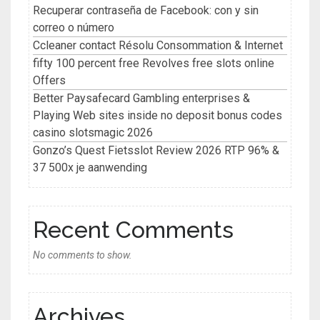
Recuperar contraseña de Facebook: con y sin
correo o número
Ccleaner contact Résolu Consommation & Internet
fifty 100 percent free Revolves free slots online
Offers
Better Paysafecard Gambling enterprises &
Playing Web sites inside no deposit bonus codes
casino slotsmagic 2026
Gonzo’s Quest Fietsslot Review 2026 RTP 96% &
37 500x je aanwending
Recent Comments
No comments to show.
Archives