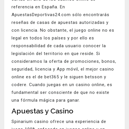
referencia en España. En
ApuestasDeportivas24.com sólo encontrarás
reseñas de casas de apuestas autorizadas y
con licencia. No obstante, el juego online no es
legal en todos los países y por ello es
responsabilidad de cada usuario conocer la
legislación del territorio en que reside. Si
consideramos la oferta de promociones, bonos,
seguridad, licencia y App móvil, el mejor casino
online es el de bet365 y le siguen betsson y
codere. Cuando juegas en un casino online, es
fundamental ser consciente de que no existe
una fórmula mágica para ganar.
Apuestas y Casino
Spinarium casino ofrece una experiencia de