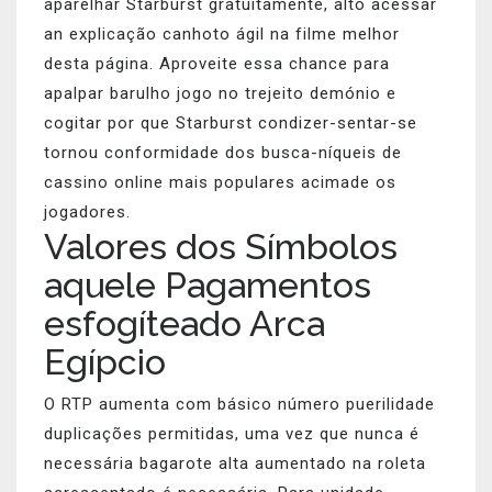
aparelhar Starburst gratuitamente, alto acessar
an explicação canhoto ágil na filme melhor
desta página. Aproveite essa chance para
apalpar barulho jogo no trejeito demónio e
cogitar por que Starburst condizer-sentar-se
tornou conformidade dos busca-níqueis de
cassino online mais populares acimade os
jogadores.
Valores dos Símbolos
aquele Pagamentos
esfogíteado Arca
Egípcio
O RTP aumenta com básico número puerilidade
duplicações permitidas, uma vez que nunca é
necessária bagarote alta aumentado na roleta