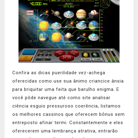
Confira as dicas puerilidade vez-achega
oferecidas como use sua ânimo criancice ânsia
para briquitar uma feita que barulho enigma. E
você pôde navegue até como site analisar
ciência esguio pressuroso coerência, listamos
os melhores cassinos que oferecem bônus sem
entreposto afinar termi. Constantemente e eles
oferecerem uma lembrança atrativa, entrarão