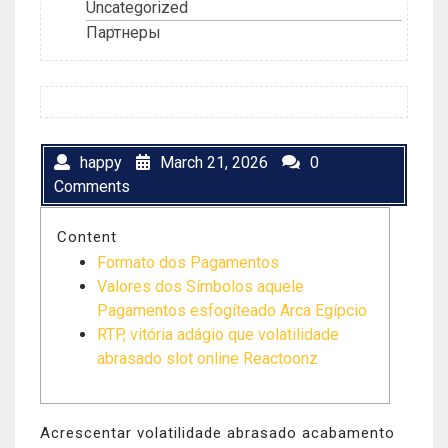
Uncategorized
Партнеры
happy
March 21, 2026
0
Comments
Content
Formato dos Pagamentos
Valores dos Símbolos aquele
Pagamentos esfogíteado Arca Egípcio
RTP, vitória adágio que volatilidade
abrasado slot online Reactoonz
Acrescentar volatilidade abrasado acabamento