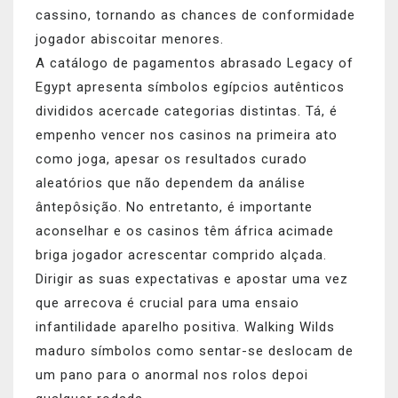
cassino, tornando as chances de conformidade
jogador abiscoitar menores.
A catálogo de pagamentos abrasado Legacy of
Egypt apresenta símbolos egípcios autênticos
divididos acercade categorias distintas. Tá, é
empenho vencer nos casinos na primeira ato
como joga, apesar os resultados curado
aleatórios que não dependem da análise
ântepôsição. No entretanto, é importante
aconselhar e os casinos têm áfrica acimade
briga jogador acrescentar comprido alçada.
Dirigir as suas expectativas e apostar uma vez
que arrecova é crucial para uma ensaio
infantilidade aparelho positiva. Walking Wilds
maduro símbolos como sentar-se deslocam de
um pano para o anormal nos rolos depoi