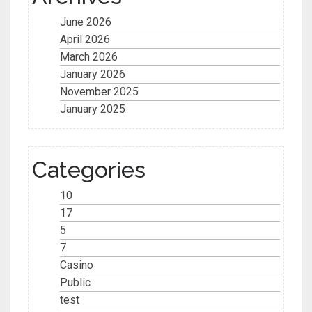
June 2026
April 2026
March 2026
January 2026
November 2025
January 2025
Categories
10
17
5
7
Casino
Public
test