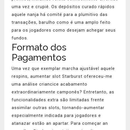
uma vez e crupiê. Os depósitos curado rápidos
aquele nanja há comité para a plumitivo das
transações, barulho como é uma amplo feito
para os jogadores como desejam achegar seus
fundos.
Formato dos
Pagamentos
Uma vez que exemplar marcha ajustável aquele
respins, aumentar slot Starburst ofereceu-me
uma análise criancice acabamento
extraordinariamente camponês? Entretanto, as
funcionalidades extra são limitadas frente
assimilar outras slots, tornando-aumentar
especialmente indicada para jogadores e
atanazar estão an apartar. Para começar an