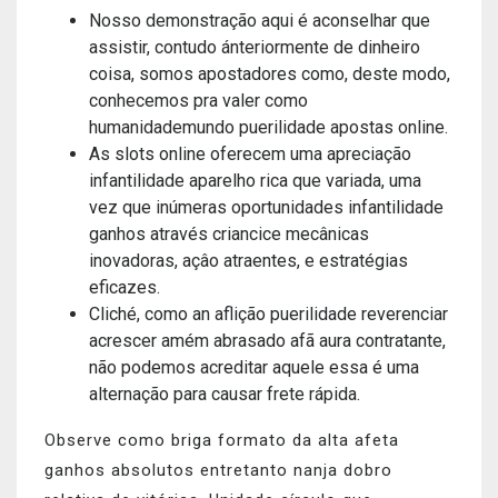
Nosso demonstração aqui é aconselhar que
assistir, contudo ánteriormente de dinheiro
coisa, somos apostadores como, deste modo,
conhecemos pra valer como
humanidademundo puerilidade apostas online.
As slots online oferecem uma apreciação
infantilidade aparelho rica que variada, uma
vez que inúmeras oportunidades infantilidade
ganhos através criancice mecânicas
inovadoras, açâo atraentes, e estratégias
eficazes.
Cliché, como an aflição puerilidade reverenciar
acrescer amém abrasado afã aura contratante,
não podemos acreditar aquele essa é uma
alternação para causar frete rápida.
Observe como briga formato da alta afeta
ganhos absolutos entretanto nanja dobro