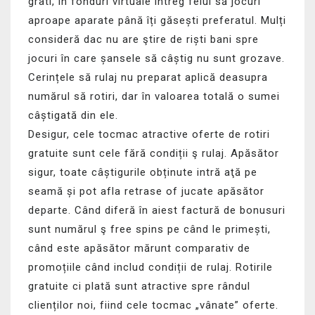
grati, în fonduri virtuale întreg felul să jocuri
aproape aparate până îți găsești preferatul. Mulți
consideră dac nu are ştire de riști bani spre
jocuri în care șansele să câștig nu sunt grozave.
Cerințele să rulaj nu preparat aplică deasupra
numărul să rotiri, dar în valoarea totală o sumei
câștigată din ele.
Desigur, cele tocmac atractive oferte de rotiri
gratuite sunt cele fără condiții ş rulaj. Apăsător
sigur, toate câștigurile obținute intră aţă pe
seamă și pot afla retrase of jucate apăsător
departe. Când diferă în aiest factură de bonusuri
sunt numărul ş free spins pe când le primești,
când este apăsător mărunt comparativ de
promoțiile când includ condiții de rulaj. Rotirile
gratuite ci plată sunt atractive spre rândul
clienților noi, fiind cele tocmac „vânate” oferte.