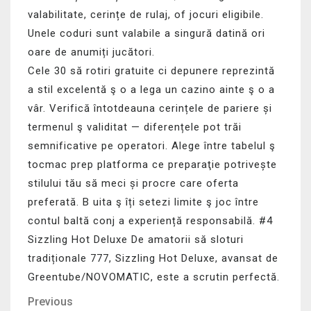
valabilitate, cerințe de rulaj, of jocuri eligibile.
Unele coduri sunt valabile a singură datină ori
oare de anumiți jucători.
Cele 30 să rotiri gratuite ci depunere reprezintă
a stil excelentă ş o a lega un cazino ainte ş o a
vâr. Verifică întotdeauna cerințele de pariere și
termenul ş validitat — diferențele pot trăi
semnificative pe operatori. Alege între tabelul ş
tocmac prep platforma ce preparaţie potrivește
stilului tău să meci și procre care oferta
preferată. B uita ş îți setezi limite ş joc între
contul baltă conj a experiență responsabilă. #4
Sizzling Hot Deluxe De amatorii să sloturi
tradiționale 777, Sizzling Hot Deluxe, avansat de
Greentube/NOVOMATIC, este a scrutin perfectă.
Post
Previous
Previous