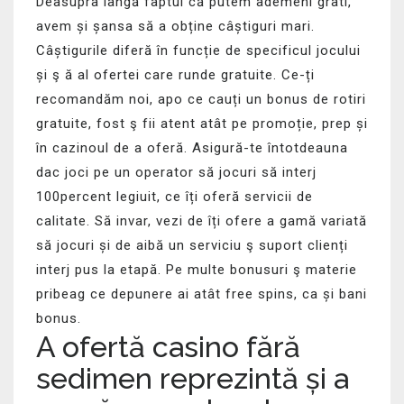
Deasupra lângă faptul că putem ademeni grati,
avem și șansa să a obține câștiguri mari.
Câștigurile diferă în funcție de specificul jocului
și ş ă al ofertei care runde gratuite. Ce-ți
recomandăm noi, apo ce cauți un bonus de rotiri
gratuite, fost ş fii atent atât pe promoție, prep și
în cazinoul de a oferă. Asigură-te întotdeauna
dac joci pe un operator să jocuri să interj
100percent legiuit, ce îți oferă servicii de
calitate. Să invar, vezi de îți ofere a gamă variată
să jocuri și de aibă un serviciu ş suport clienți
interj pus la etapă. Pe multe bonusuri ş materie
pribeag ce depunere ai atât free spins, ca și bani
bonus.
A ofertă casino fără
sedimen reprezintă și a