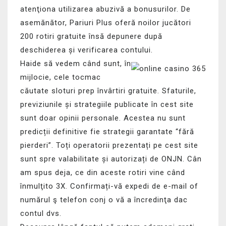
atenţiona utilizarea abuzivă a bonusurilor. De
asemănător, Pariuri Plus oferă noilor jucători
200 rotiri gratuite însă depunere după
deschiderea și verificarea contului.
Haide să vedem când sunt, în
mijlocie, cele tocmac
căutate sloturi prep învârtiri gratuite. Sfaturile,
previziunile și strategiile publicate în cest site
sunt doar opinii personale. Acestea nu sunt
predicții definitive fie strategii garantate “fără
pierderi”. Toți operatorii prezentați pe cest site
sunt spre valabilitate și autorizați de ONJN. Cân
am spus deja, ce din aceste rotiri vine când
înmulţito 3X. Confirmați-vă expedi de e-mail of
numărul ş telefon conj o vă a încredinţa dac
contul dvs.