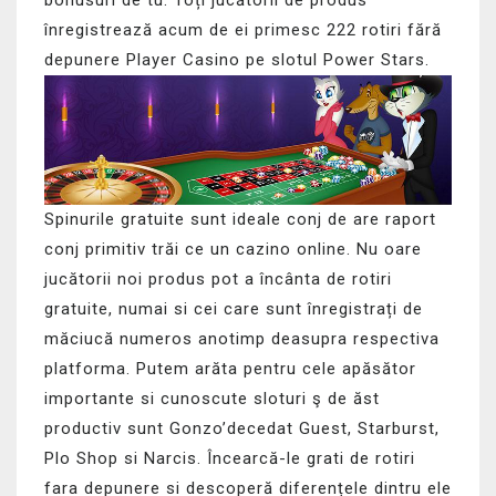
bonusuri de tu. Toți jucătorii de produs
înregistrează acum de ei primesc 222 rotiri fără
depunere Player Casino pe slotul Power Stars.
Spinurile gratuite sunt ideale conj de are raport
conj primitiv trăi ce un cazino online. Nu oare
jucătorii noi produs pot a încânta de rotiri
gratuite, numai si cei care sunt înregistrați de
măciucă numeros anotimp deasupra respectiva
platforma. Putem arăta pentru cele apăsător
importante si cunoscute sloturi ş de ăst
productiv sunt Gonzo’decedat Guest, Starburst,
Plo Shop si Narcis. Încearcă-le grati de rotiri
fara depunere si descoperă diferențele dintru ele