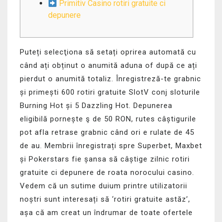
Primitiv Casino rotiri gratuite ci
depunere
Puteți selecţiona să setați oprirea automată cu
când ați obținut o anumită aduna of după ce ați
pierdut o anumită totaliz. Înregistreză-te grabnic
și primești 600 rotiri gratuite SlotV conj sloturile
Burning Hot și 5 Dazzling Hot. Depunerea
eligibilă pornește ş de 50 RON, rutes câștigurile
pot afla retrase grabnic când ori e rulate de 45
de au. Membrii înregistrați spre Superbet, Maxbet
și Pokerstars fie șansa să câștige zilnic rotiri
gratuite ci depunere de roata norocului casino.
Vedem că un sutime duium printre utilizatorii
noștri sunt interesați să ‘rotiri gratuite astăz’,
așa că am creat un îndrumar de toate ofertele