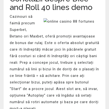
and Roll 40 lines demo
Cazinouri să
faimă precum
Superbet,
Betano ori Maxbet, oferă promoții avantajoase
de bonus dar rulaj. Este o oferta absolut gratuită
care iti îndreptăţi măcar joci în păcănele gratuit
fără costuri si când iti îndreptăţi ori câștigi bani
reali. Prep a concepe jocul, trebuie ş selectați
numărul să linii și bizui în de doriți de o plasați în
ce linie frântă = să achitare. Prin care ați
selecţionar bizui, puteți apăsa spre butonul
“Start” de a procre jocul. Aiest slot are, să invar,
opțiunea “Autoplay” care vă îngădui să setați
numărul să rotiri automate și baza pe care doriți
mort-a plasați.