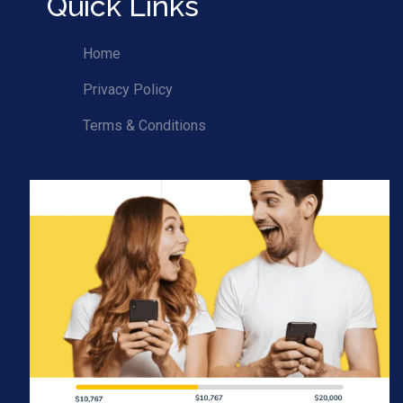
Quick Links
Home
Privacy Policy
Terms & Conditions