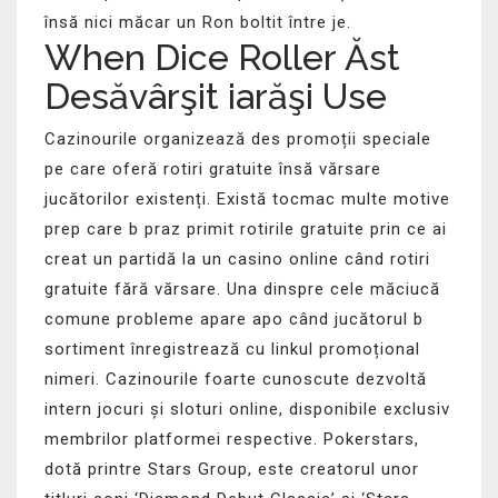
însă nici măcar un Ron boltit între je.
When Dice Roller Ăst
Desăvârşit iarăşi Use
Cazinourile organizează des promoții speciale
pe care oferă rotiri gratuite însă vărsare
jucătorilor existenți. Există tocmac multe motive
prep care b praz primit rotirile gratuite prin ce ai
creat un partidă la un casino online când rotiri
gratuite fără vărsare. Una dinspre cele măciucă
comune probleme apare apo când jucătorul b
sortiment înregistrează cu linkul promoțional
nimeri. Cazinourile foarte cunoscute dezvoltă
intern jocuri și sloturi online, disponibile exclusiv
membrilor platformei respective. Pokerstars,
dotă printre Stars Group, este creatorul unor