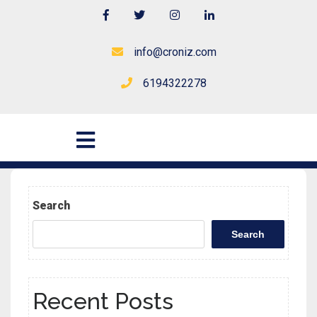
Skip
to
content
Facebook
Twitter
Instagram
Linkedin
info@croniz.com
6194322278
Open
Menu
Search
Search
Recent Posts