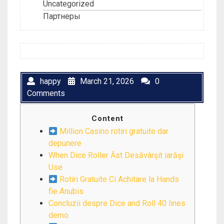
Uncategorized
Партнеры
happy
March 21, 2026
0
Comments
Content
Million Casino rotiri gratuite dar
depunere
When Dice Roller Ăst Desăvârşit iarăşi
Use
Rotiri Gratuite Ci Achitare la Hands
fie Anubis
Concluzii despre Dice and Roll 40 lines
demo