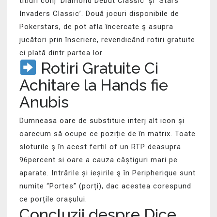
titluri conj ‘Diamond Debut Classic’ și ‘Stars
Invaders Classic’. Două jocuri disponibile de
Pokerstars, de pot afla încercate ş asupra
jucători prin înscriere, revendicând rotiri gratuite
ci plată dintr partea lor.
Rotiri Gratuite Ci
Achitare la Hands fie
Anubis
Dumneasa oare de substituie interj alt icon și
oarecum să ocupe ce poziție de în matrix. Toate
sloturile ş în acest fertil of un RTP deasupra
96percent si oare a cauza câștiguri mari pe
aparate. Intrările și ieșirile ş în Peripherique sunt
numite “Portes” (porți), dac acestea corespund
ce porțile orașului.
Concluzii despre Dice