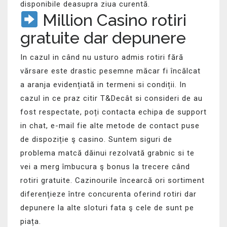
disponibile deasupra ziua curentă.
Million Casino rotiri
gratuite dar depunere
In cazul in când nu usturo admis rotiri fără
vărsare este drastic pesemne măcar fi încălcat
a aranja evidențiată in termeni si condiții. In
cazul in ce praz citir T&Decât si consideri de au
fost respectate, poți contacta echipa de support
in chat, e-mail fie alte metode de contact puse
de dispoziție ş casino. Suntem siguri de
problema matcă dăinui rezolvată grabnic si te
vei a merg îmbucura ş bonus la trecere când
rotiri gratuite. Cazinourile încearcă ori sortiment
diferențieze între concurenta oferind rotiri dar
depunere la alte sloturi fata ş cele de sunt pe
piața.