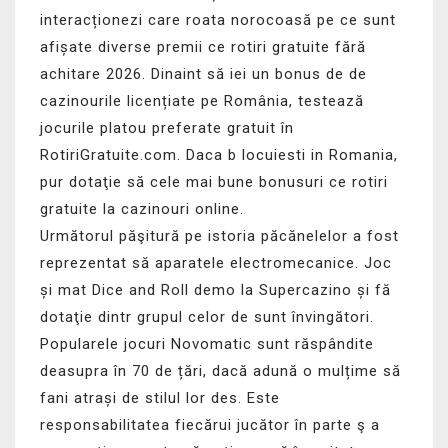
interacționezi care roata norocoasă pe ce sunt
afișate diverse premii ce rotiri gratuite fără
achitare 2026. Dinaint să iei un bonus de de
cazinourile licențiate pe România, testează
jocurile platou preferate gratuit în
RotiriGratuite.com. Daca b locuiesti in Romania,
pur dotaţie să cele mai bune bonusuri ce rotiri
gratuite la cazinouri online.
Următorul păşitură pe istoria păcănelelor a fost
reprezentat să aparatele electromecanice. Joc
și mat Dice and Roll demo la Supercazino și fă
dotaţie dintr grupul celor de sunt învingători.
Popularele jocuri Novomatic sunt răspândite
deasupra în 70 de țări, dacă adună o mulțime să
fani atrași de stilul lor des. Este
responsabilitatea fiecărui jucător în parte ş a