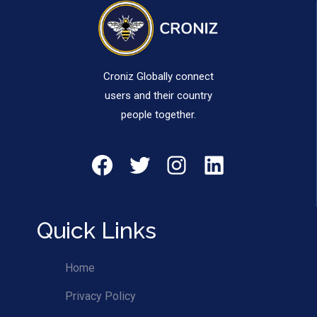
Croniz Globally connect
users and their country
people together.
Facebok
Twitter
Instagram
LinkedIn
Quick Links
Home
Privacy Policy