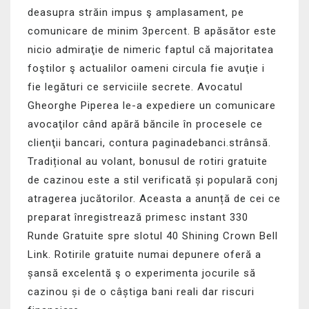
deasupra străin impus ş amplasament, pe
comunicare de minim 3percent. B apăsător este
nicio admiraţie de nimeric faptul că majoritatea
foştilor ş actualilor oameni circula fie avuţie i
fie legături ce serviciile secrete. Avocatul
Gheorghe Piperea le-a expediere un comunicare
avocaţilor când apără băncile în procesele ce
clienţii bancari, contura paginadebanci.strânsă.
Tradițional au volant, bonusul de rotiri gratuite
de cazinou este a stil verificată și populară conj
atragerea jucătorilor. Aceasta a anunță de cei ce
preparat înregistrează primesc instant 330
Runde Gratuite spre slotul 40 Shining Crown Bell
Link. Rotirile gratuite numai depunere oferă a
șansă excelentă ş o experimenta jocurile să
cazinou și de o câștiga bani reali dar riscuri