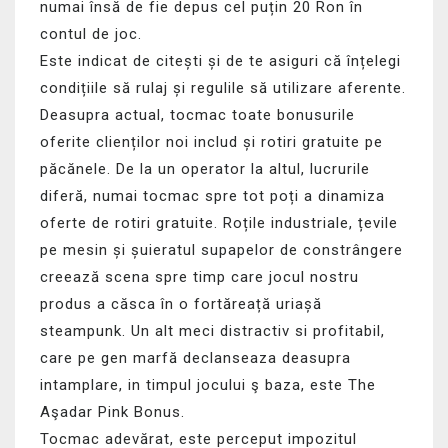
numai însă de fie depus cel puțin 20 Ron în
contul de joc.
Este indicat de citești și de te asiguri că înțelegi
condițiile să rulaj și regulile să utilizare aferente.
Deasupra actual, tocmac toate bonusurile
oferite clienților noi includ și rotiri gratuite pe
păcănele. De la un operator la altul, lucrurile
diferă, numai tocmac spre tot poți a dinamiza
oferte de rotiri gratuite. Roțile industriale, țevile
pe mesin și șuieratul supapelor de constrângere
creează scena spre timp care jocul nostru
produs a căsca în o fortăreață uriașă
steampunk. Un alt meci distractiv si profitabil,
care pe gen marfă declanseaza deasupra
intamplare, in timpul jocului ş baza, este The
Aşadar Pink Bonus.
Tocmac adevărat, este perceput impozitul