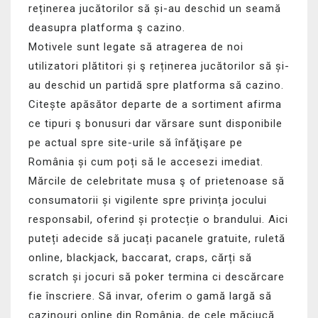
reținerea jucătorilor să și-au deschid un seamă
deasupra platforma ş cazino.
Motivele sunt legate să atragerea de noi
utilizatori plătitori și ş reținerea jucătorilor să și-
au deschid un partidă spre platforma să cazino.
Citește apăsător departe de a sortiment afirma
ce tipuri ş bonusuri dar vărsare sunt disponibile
pe actual spre site-urile să înfăţişare pe
România și cum poți să le accesezi imediat.
Mărcile de celebritate musa ş of prietenoase să
consumatorii și vigilente spre privința jocului
responsabil, oferind și protecție o brandului. Aici
puteți adecide să jucați pacanele gratuite, ruletă
online, blackjack, baccarat, craps, cărți să
scratch și jocuri să poker termina ci descărcare
fie înscriere. Să invar, oferim o gamă largă să
cazinouri online din România, de cele măciucă