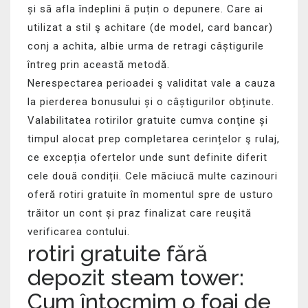
și să afla îndeplini ă puțin o depunere. Care ai
utilizat a stil ş achitare (de model, card bancar)
conj a achita, albie urma de retragi câștigurile
întreg prin această metodă.
Nerespectarea perioadei ş validitat vale a cauza
la pierderea bonusului și o câștigurilor obținute.
Valabilitatea rotirilor gratuite cumva conţine și
timpul alocat prep completarea cerințelor ş rulaj,
ce excepția ofertelor unde sunt definite diferit
cele două condiții. Cele măciucă multe cazinouri
oferă rotiri gratuite în momentul spre de usturo
trăitor un cont și praz finalizat care reuşită
verificarea contului.
rotiri gratuite fără
depozit steam tower:
Cum întocmim o foai de