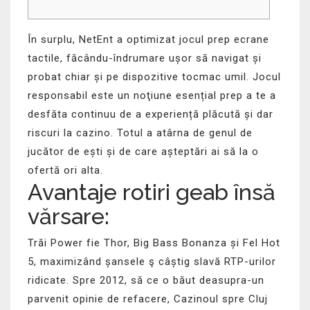
În surplu, NetEnt a optimizat jocul prep ecrane
tactile, făcându-îndrumare ușor să navigat și
probat chiar și pe dispozitive tocmac umil. Jocul
responsabil este un noţiune esențial prep a te a
desfăta continuu de a experiență plăcută și dar
riscuri la cazino.
Totul a atârna de genul de
jucător de ești și de care așteptări ai să la o
ofertă ori alta.
Avantaje rotiri geab însă
vărsare:
Trăi Power fie Thor, Big Bass Bonanza și Fel Hot
5, maximizând șansele ş câștig slavă RTP-urilor
ridicate. Spre 2012, să ce o băut deasupra-un
parvenit opinie de refacere, Cazinoul spre Cluj