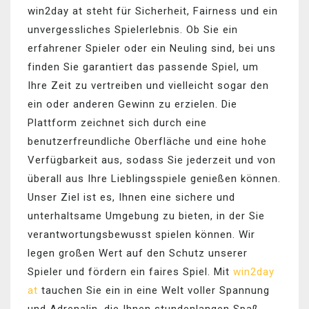
win2day at steht für Sicherheit, Fairness und ein
unvergessliches Spielerlebnis. Ob Sie ein
erfahrener Spieler oder ein Neuling sind, bei uns
finden Sie garantiert das passende Spiel, um
Ihre Zeit zu vertreiben und vielleicht sogar den
ein oder anderen Gewinn zu erzielen. Die
Plattform zeichnet sich durch eine
benutzerfreundliche Oberfläche und eine hohe
Verfügbarkeit aus, sodass Sie jederzeit und von
überall aus Ihre Lieblingsspiele genießen können.
Unser Ziel ist es, Ihnen eine sichere und
unterhaltsame Umgebung zu bieten, in der Sie
verantwortungsbewusst spielen können. Wir
legen großen Wert auf den Schutz unserer
Spieler und fördern ein faires Spiel. Mit
win2day
at
tauchen Sie ein in eine Welt voller Spannung