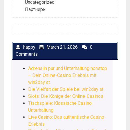
Uncategorized
Партнеры
happy
March 21, 2026
0
Comments
Adrenalin pur und Unterhaltung nonstop
– Dein Online-Casino Erlebnis mit
win2day at.
Die Vielfalt der Spiele bei win2day at
Slots: Die Könige der Online-Casinos
Tischspiele: Klassische Casino-
Unterhaltung
Live Casino: Das authentische Casino-
Erlebnis