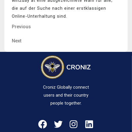
win2day at eine ausgezeichnete Wahl für alle,
die auf der Suche nach einer erstklassigen
Online-Unterhaltung sind.
Post
Previous
Previous
Post
navigation
Next
Next
Post
Croniz Globally connect
users and their country
people together.
Facebok
Twitter
Instagram
LinkedIn