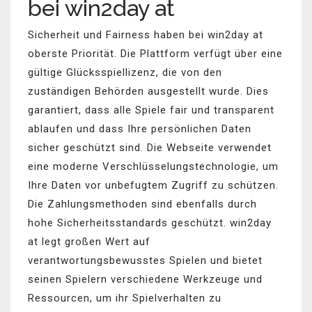
bei win2day at
Sicherheit und Fairness haben bei win2day at
oberste Priorität. Die Plattform verfügt über eine
gültige Glücksspiellizenz, die von den
zuständigen Behörden ausgestellt wurde. Dies
garantiert, dass alle Spiele fair und transparent
ablaufen und dass Ihre persönlichen Daten
sicher geschützt sind. Die Webseite verwendet
eine moderne Verschlüsselungstechnologie, um
Ihre Daten vor unbefugtem Zugriff zu schützen.
Die Zahlungsmethoden sind ebenfalls durch
hohe Sicherheitsstandards geschützt. win2day
at legt großen Wert auf
verantwortungsbewusstes Spielen und bietet
seinen Spielern verschiedene Werkzeuge und
Ressourcen, um ihr Spielverhalten zu