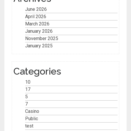
June 2026
April 2026
March 2026
January 2026
November 2025
January 2025
Categories
10
17
5
7
Casino
Public
test