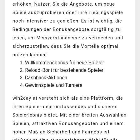
erhöhen. Nutzen Sie die Angebote, um neue
Spiele auszuprobieren oder Ihre Lieblingsspiele
noch intensiver zu genießen. Es ist wichtig, die
Bedingungen der Bonusangebote sorgfältig zu
lesen, um Missverständnisse zu vermeiden und
sicherzustellen, dass Sie die Vorteile optimal
nutzen können.
Willkommensbonus für neue Spieler
Reload-Boni für bestehende Spieler
Cashback-Aktionen
Gewinnspiele und Turniere
win2day at versteht sich als eine Plattform, die
ihren Spielern ein umfassendes und sicheres
Spielerlebnis bietet. Mit einer breiten Auswahl an
Spielen, attraktiven Bonusangeboten und einem
hohen Maß an Sicherheit und Fairness ist