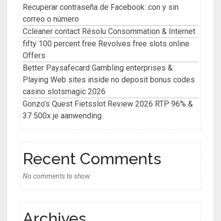
Recuperar contraseña de Facebook: con y sin
correo o número
Ccleaner contact Résolu Consommation & Internet
fifty 100 percent free Revolves free slots online
Offers
Better Paysafecard Gambling enterprises &
Playing Web sites inside no deposit bonus codes
casino slotsmagic 2026
Gonzo’s Quest Fietsslot Review 2026 RTP 96% &
37 500x je aanwending
Recent Comments
No comments to show.
Archives