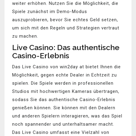
weiter erhöhen. Nutzen Sie die Möglichkeit, die
Spiele zunächst im Demo-Modus
auszuprobieren, bevor Sie echtes Geld setzen,
um sich mit den Regeln und Strategien vertraut
zu machen.
Live Casino: Das authentische
Casino-Erlebnis
Das Live Casino von win2day at bietet Ihnen die
Möglichkeit, gegen echte Dealer in Echtzeit zu
spielen. Die Spiele werden in professionellen
Studios mit hochwertigen Kameras übertragen,
sodass Sie das authentische Casino-Erlebnis
genießen können. Sie können mit den Dealern
und anderen Spielern interagieren, was das Spiel
noch spannender und unterhaltsamer macht.
Das Live Casino umfasst eine Vielzahl von