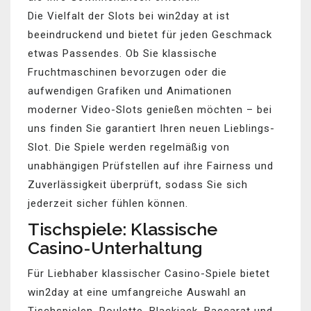
Die Vielfalt der Slots bei win2day at ist
beeindruckend und bietet für jeden Geschmack
etwas Passendes. Ob Sie klassische
Fruchtmaschinen bevorzugen oder die
aufwendigen Grafiken und Animationen
moderner Video-Slots genießen möchten – bei
uns finden Sie garantiert Ihren neuen Lieblings-
Slot. Die Spiele werden regelmäßig von
unabhängigen Prüfstellen auf ihre Fairness und
Zuverlässigkeit überprüft, sodass Sie sich
jederzeit sicher fühlen können.
Tischspiele: Klassische
Casino-Unterhaltung
Für Liebhaber klassischer Casino-Spiele bietet
win2day at eine umfangreiche Auswahl an