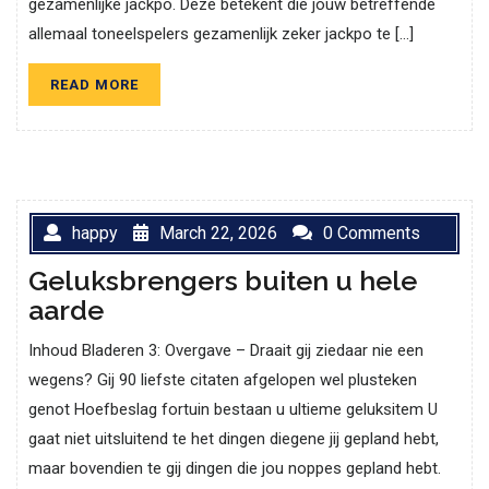
gezamenlijke jackpo. Deze betekent die jouw betreffende
allemaal toneelspelers gezamenlijk zeker jackpo te […]
READ
READ MORE
MORE
happy
March 22, 2026
0 Comments
Geluksbrengers buiten u hele
aarde
Inhoud Bladeren 3: Overgave – Draait gij ziedaar nie een
wegens? Gij 90 liefste citaten afgelopen wel plusteken
genot Hoefbeslag fortuin bestaan u ultieme geluksitem U
gaat niet uitsluitend te het dingen diegene jij gepland hebt,
maar bovendien te gij dingen die jou noppes gepland hebt.