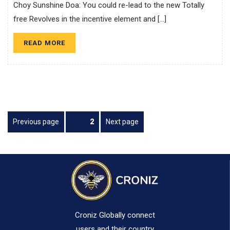
Choy Sunshine Doa: You could re-lead to the new Totally
free Revolves in the incentive element and […]
READ
READ MORE
MORE
Posts
Previous page
Page
2
Next page
navigation
Croniz Globally connect
users and their country