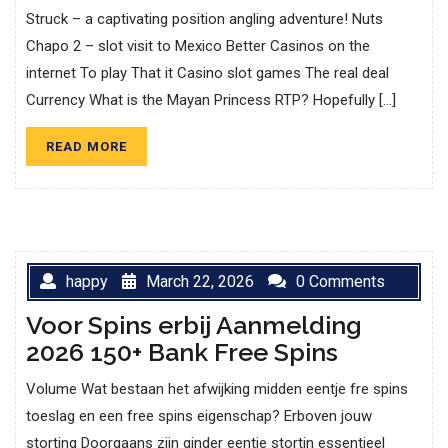
Struck – a captivating position angling adventure! Nuts
Chapo 2 – slot visit to Mexico Better Casinos on the
internet To play That it Casino slot games The real deal
Currency What is the Mayan Princess RTP? Hopefully […]
READ
READ MORE
MORE
happy
March 22, 2026
0 Comments
Voor Spins erbij Aanmelding
2026 150+ Bank Free Spins
Volume Wat bestaan het afwijking midden eentje fre spins
toeslag en een free spins eigenschap? Erboven jouw
storting Doorgaans zijn ginder eentje stortin essentieel