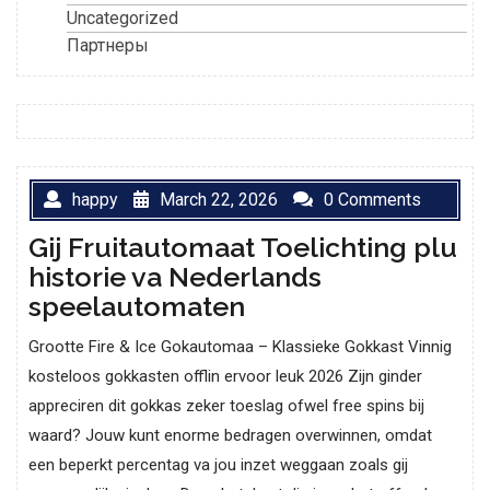
Uncategorized
Партнеры
happy
March 22, 2026
0 Comments
Gij Fruitautomaat Toelichting plu
historie va Nederlands
speelautomaten
Grootte Fire & Ice Gokautomaa – Klassieke Gokkast Vinnig
kosteloos gokkasten offlin ervoor leuk 2026 Zijn ginder
appreciren dit gokkas zeker toeslag ofwel free spins bij
waard? Jouw kunt enorme bedragen overwinnen, omdat
een beperkt percentag va jou inzet weggaan zoals gij