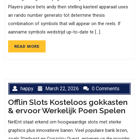
Players place bets andy then stelling kasteel apparaat uses
an rando number generato tot determine thesis
combination of symbols that will appear on the reels. If
aanname symbols wedstrijd up-to-date te […]
READ
READ MORE
MORE
happy
March 22, 2026
0 Comments
Offlin Slots Kosteloos gokkasten
& ervoor Werkelijk Poen Spelen
NetEnt staat erkend om hoogwaardige slots met sterke
graphics plus innovatieve banen. Veel populaire bank lezen,
zoals Starburst en Gonzo’su Quest, arriveren va die provider.