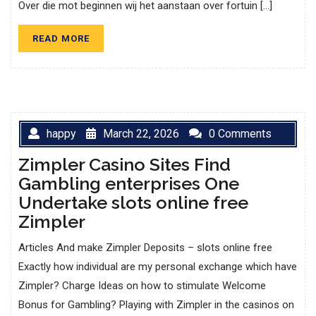
Over die mot beginnen wij het aanstaan over fortuin […]
READ
READ MORE
MORE
happy
March 22, 2026
0 Comments
Zimpler Casino Sites Find
Gambling enterprises One
Undertake slots online free
Zimpler
Articles And make Zimpler Deposits – slots online free
Exactly how individual are my personal exchange which have
Zimpler? Charge Ideas on how to stimulate Welcome
Bonus for Gambling? Playing with Zimpler in the casinos on