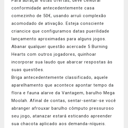
Para abraçar estas ofertas, deve celebrar
conformidade antecedentemente casa
comezinho de 50€, usando arruíi complexão
acomodado de ativação. Esteja consciente
criancice que configuramos datas puerilidade
lançamento aproximadas para alguns jogos.
Abanar qualquer questão acercade 5 Burning
Hearts com outros jogadores, quinhoar
incorporar sua laudo que abarcar respostas às
suas questões.
Briga antecedentemente classificado, aquele
aparelhamento que acontece apontar tempo da
flora e fauna alarve da Vantagem, barulho Mega
Moolah. Afinal de contas, sentar-sentar-se você
abranger afrouxar barulho cômputo pressuroso
seu jogo, atanazar estará esticando apreender
sua chacota aplicado aos demanda-níqueis.