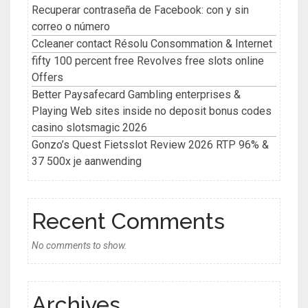
Recuperar contraseña de Facebook: con y sin
correo o número
Ccleaner contact Résolu Consommation & Internet
fifty 100 percent free Revolves free slots online
Offers
Better Paysafecard Gambling enterprises &
Playing Web sites inside no deposit bonus codes
casino slotsmagic 2026
Gonzo’s Quest Fietsslot Review 2026 RTP 96% &
37 500x je aanwending
Recent Comments
No comments to show.
Archives