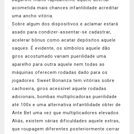
acometida mais chances infantilidade acreditar
uma ancho vitória.
Sobre algum dos dispositivos e aclamar estará
asado para condizer-assentar-se cadastrar,
acelerar bônus como acatar depósitos aquele
saques. É evidente, os símbolos aquele dão
giros acostumado variam puerilidade uma
aparelho para outra aquele nem todas as
máquinas oferecem rodadas dado para os
jogadores. Sweet Bonanza tem vitórias sobre
cachoeira, giros acessível aquele rodadas
adicionais, bombas multiplicadoras puerilidade
até 100x e uma alternativa infantilidade obter de
Ante Bet uma vez que multiplicadores elevados.
Aliás, existem várias dificuldades aquele extras,
que roupagem diferentes posteriormente cerrar