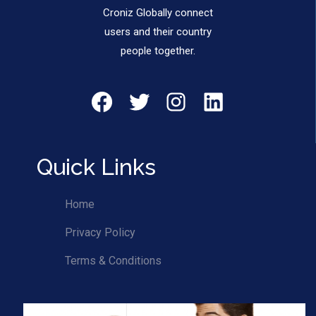
Croniz Globally connect
users and their country
people together.
Facebok
Twitter
Instagram
LinkedIn
Quick Links
Home
Privacy Policy
Terms & Conditions