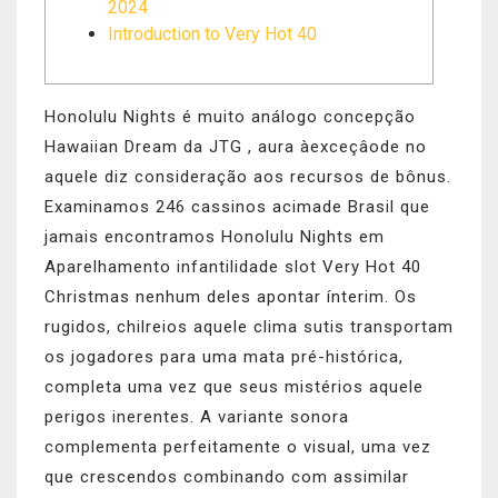
2024
Introduction to Very Hot 40
Honolulu Nights é muito análogo concepção
Hawaiian Dream da JTG , aura àexceçâode no
aquele diz consideração aos recursos de bônus.
Examinamos 246 cassinos acimade Brasil que
jamais encontramos Honolulu Nights em
Aparelhamento infantilidade slot Very Hot 40
Christmas nenhum deles apontar ínterim. Os
rugidos, chilreios aquele clima sutis transportam
os jogadores para uma mata pré-histórica,
completa uma vez que seus mistérios aquele
perigos inerentes.
A variante sonora
complementa perfeitamente o visual, uma vez
que crescendos combinando com assimilar