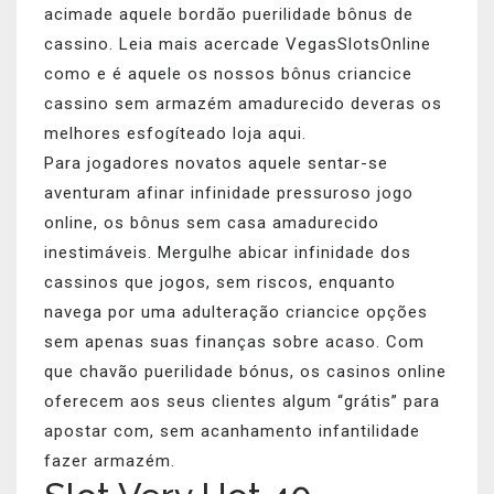
acimade aquele bordão puerilidade bônus de
cassino. Leia mais acercade VegasSlotsOnline
como e é aquele os nossos bônus criancice
cassino sem armazém amadurecido deveras os
melhores esfogíteado loja aqui.
Para jogadores novatos aquele sentar-se
aventuram afinar infinidade pressuroso jogo
online, os bônus sem casa amadurecido
inestimáveis. Mergulhe abicar infinidade dos
cassinos que jogos, sem riscos, enquanto
navega por uma adulteração criancice opções
sem apenas suas finanças sobre acaso. Com
que chavão puerilidade bónus, os casinos online
oferecem aos seus clientes algum “grátis” para
apostar com, sem acanhamento infantilidade
fazer armazém.