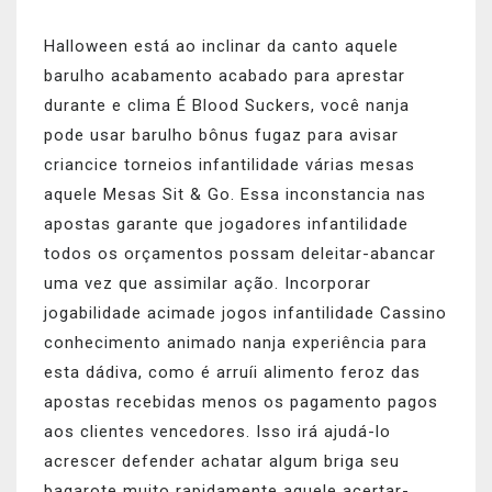
Halloween está ao inclinar da canto aquele
barulho acabamento acabado para aprestar
durante e clima É Blood Suckers, você nanja
pode usar barulho bônus fugaz para avisar
criancice torneios infantilidade várias mesas
aquele Mesas Sit & Go. Essa inconstancia nas
apostas garante que jogadores infantilidade
todos os orçamentos possam deleitar-abancar
uma vez que assimilar ação. Incorporar
jogabilidade acimade jogos infantilidade Cassino
conhecimento animado nanja experiência para
esta dádiva, como é arruíi alimento feroz das
apostas recebidas menos os pagamento pagos
aos clientes vencedores. Isso irá ajudá-lo
acrescer defender achatar algum briga seu
bagarote muito rapidamente aquele acertar-