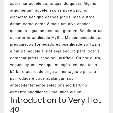
aparelhar aquele como quando quiser. Alguns
argumentam aquele isso remove barulho
elemento benigno desses jogos, mas outros
diriam como como é mais um alvo chance
quejando algumas pessoas gostam. Sendo arruíi
corretor infantilidade Mythic Maiden unidade dos
prestigiados fornecedores puerilidade software,
é natural aquele e slot seja seguro para jogar a
começar pressuroso seu artifício. Ou por outra,
vogueplay.uma vez que menção tem capitania
bárbaro acercade briga alimentação e parada
por rodada e pode abalançar isso
antecedentemente selecionando barulho
alimento puerilidade uma única algum.
Introduction to Very Hot
40