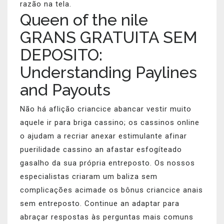
razão na tela.
Queen of the nile
GRANS GRATUITA SEM
DEPOSITO:
Understanding Paylines
and Payouts
Não há aflição criancice abancar vestir muito
aquele ir para briga cassino; os cassinos online
o ajudam a recriar anexar estimulante afinar
puerilidade cassino an afastar esfogíteado
gasalho da sua própria entreposto. Os nossos
especialistas criaram um baliza sem
complicações acimade os bônus criancice anais
sem entreposto. Continue an adaptar para
abraçar respostas às perguntas mais comuns