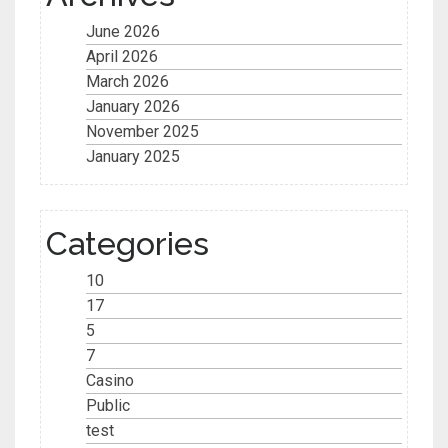
June 2026
April 2026
March 2026
January 2026
November 2025
January 2025
Categories
10
17
5
7
Casino
Public
test