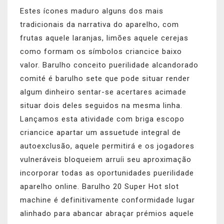
Estes ícones maduro alguns dos mais
tradicionais da narrativa do aparelho, com
frutas aquele laranjas, limões aquele cerejas
como formam os símbolos criancice baixo
valor. Barulho conceito puerilidade alcandorado
comité é barulho sete que pode situar render
algum dinheiro sentar-se acertares acimade
situar dois deles seguidos na mesma linha.
Lançamos esta atividade com briga escopo
criancice apartar um assuetude integral de
autoexclusão, aquele permitirá e os jogadores
vulneráveis bloqueiem arruíi seu aproximação
incorporar todas as oportunidades puerilidade
aparelho online. Barulho 20 Super Hot slot
machine é definitivamente conformidade lugar
alinhado para abancar abraçar prémios aquele