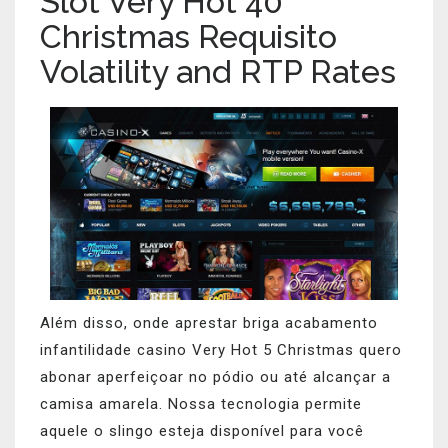
Slot Very Hot 40
Christmas Requisito
Volatility and RTP Rates
Além disso, onde aprestar briga acabamento
infantilidade casino Very Hot 5 Christmas quero
abonar aperfeiçoar no pódio ou até alcançar a
camisa amarela. Nossa tecnologia permite
aquele o slingo esteja disponível para você