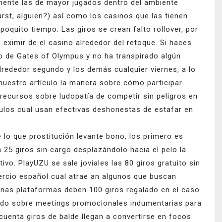
ente las de mayor jugados dentro del ambiente
urst, alguien?) así­ como los casinos que las tienen
quito tiempo. Las giros se crean falto rollover, por
eximir de el casino alrededor del retoque. Si haces
do de Gates of Olympus y no ha transpirado algún
alrededor segundo y los demás cualquier viernes, a lo
nuestro artículo la manera sobre cómo participar
recursos sobre ludopatía de competir sin peligros en
pulos cual usan efectivas deshonestas de estafar en
lo que prostitución levante bono, los primero es
25 giros sin cargo desplazándolo hacia el pelo la
vo. PlayUZU se sale joviales las 80 giros gratuito sin
mercio español cual atrae an algunos que buscan
lgunas plataformas deben 100 giros regalado en el caso
lado sobre meetings promocionales indumentarias para
uenta giros de balde llegan a convertirse en focos