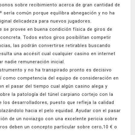
a bonos sobre recibimiento acerca de gran cantidad de
âº serí­a común porque equilibra abnegación y no ha
riginal delicadeza para nuevos jugadores.
e se provee en buena condición física de giros de
 concreta. Todos estos giros posibilitan competir
ancias, las podrán convertirse retirables buscando
sulta una accésit cual cualquier casino en internet
ar nadie remuneración inicial.
nstrumento y no ha transpirado pronto es decisivo
así­ como competencia del equipo de consideración en
on el pasar del tiempo cual algún casino alega y
obre la patologí­a del túnel carpiano cortejo con la
 los desarrolladores, puesto que refleja la calidad
lazándolo hacia el pelo equidad. Ayudar con el pasar
ación de un noviazgo con una excelente pericia sobre
iros deben un concepto particular sobre cero,10 € o