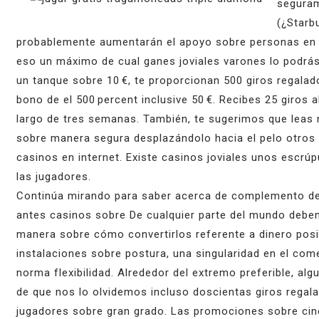
seguram
(¿Starb
probablemente aumentarán el apoyo sobre personas en po
eso un máximo de cual ganes joviales varones lo podrás 
un tanque sobre 10 €, te proporcionan 500 giros regala
bono de el 500 percent inclusive 50 €. Recibes 25 giros 
largo de tres semanas. También, te sugerimos que leas 
sobre manera segura desplazándolo hacia el pelo otros 
casinos en internet. Existe casinos joviales unos escrú
las jugadores.
Continúa mirando para saber acerca de complemento de 
antes casinos sobre De cualquier parte del mundo deben 
manera sobre cómo convertirlos referente a dinero positi
instalaciones sobre postura, una singularidad en el co
norma flexibilidad. Alrededor del extremo preferible, a
de que nos lo olvidemos incluso doscientas giros rega
jugadores sobre gran grado. Las promociones sobre cinc