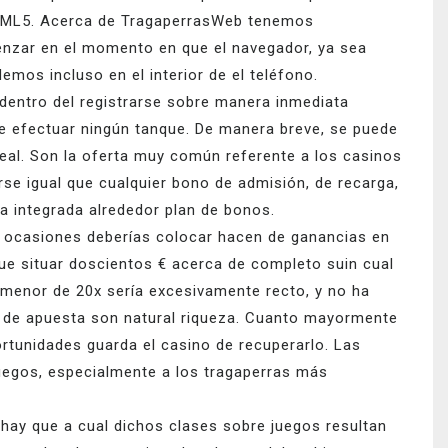
 HTML5. Acerca de TragaperrasWeb tenemos
enzar en el momento en que el navegador, ya sea
demos incluso en el interior de el teléfono.
o dentro del registrarse sobre manera inmediata
e efectuar ningún tanque. De manera breve, se puede
n real. Son la oferta muy común referente a los casinos
se igual que cualquier bono de admisión, de recarga,
a integrada alrededor plan de bonos.
s ocasiones deberías colocar hacen de ganancias en
que situar doscientos € acerca de completo suin cual
menor de 20x serí­a excesivamente recto, y no ha
es de apuesta son natural riqueza. Cuanto mayormente
ortunidades guarda el casino de recuperarlo. Las
juegos, especialmente a los tragaperras más
 hay que a cual dichos clases sobre juegos resultan