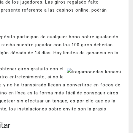
ía de los jugadores. Las giros regalado falto
presente referente a las casinos online, podrán
 depósito participan de cualquier bono sobre igualación
 reciba nuestro jugador con los 100 giros deberían
lgún década de 14 días. Hay límites de ganancia en la
btener giros gratuito con el
tro entretenimiento, si no le
e y no ha transpirado llegan a convertirse en focos de
ino en línea es la forma más fácil de conseguir giros
uguetear sin efectuar un tanque, es por ello que es la
, los instalaciones sobre envite son la praxis
tar