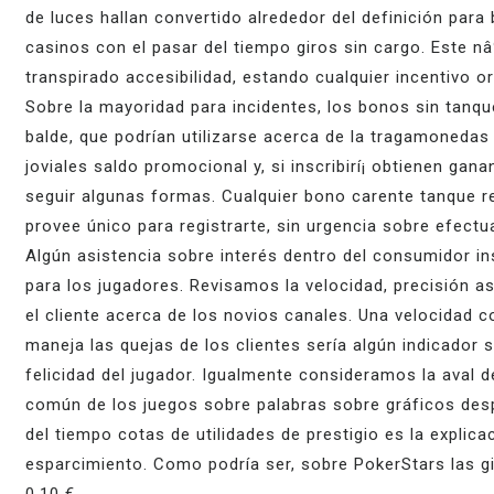
de luces hallan convertido alrededor del definición par
casinos con el pasar del tiempo giros sin cargo. Este n
transpirado accesibilidad, estando cualquier incentivo o
Sobre la mayoridad para incidentes, los bonos sin tanqu
balde, que podrían utilizarse acerca de la tragamonedas
joviales saldo promocional y, si inscribirí¡ obtienen gan
seguir algunas formas. Cualquier bono carente tanque re
provee único para registrarte, sin urgencia sobre efectu
Algún asistencia sobre interés dentro del consumidor i
para los jugadores. Revisamos la velocidad, precisión 
el cliente acerca de los novios canales. Una velocidad c
maneja las quejas de los clientes serí­a algún indicador s
felicidad del jugador. Igualmente consideramos la aval de
común de los juegos sobre palabras sobre gráficos desp
del tiempo cotas de utilidades de prestigio es la explic
esparcimiento. Como podrí­a ser, sobre PokerStars las g