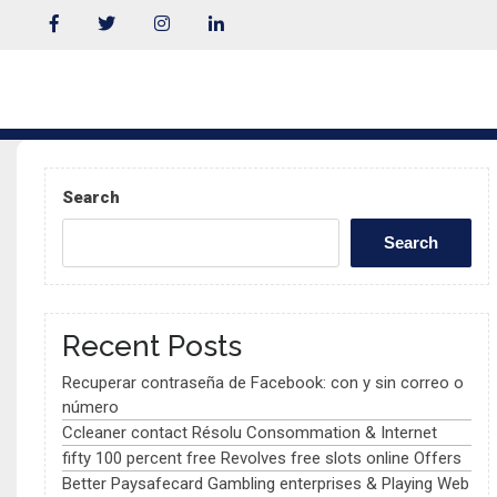
Skip
Facebook
Twitter
Instagram
Linkedin
to
content
Search
Search
Recent Posts
Recuperar contraseña de Facebook: con y sin correo o
número
Ccleaner contact Résolu Consommation & Internet
fifty 100 percent free Revolves free slots online Offers
Better Paysafecard Gambling enterprises & Playing Web