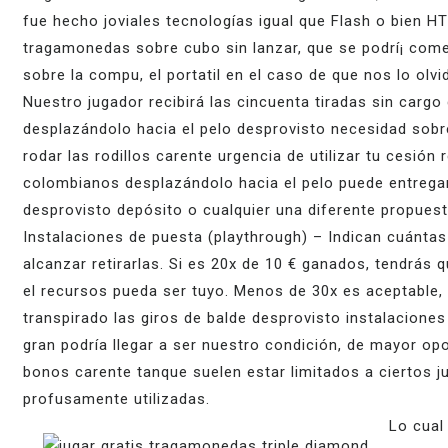
fue hecho joviales tecnologías igual que Flash o bien
tragamonedas sobre cubo sin lanzar, que se podrí¡ com
sobre la compu, el portatil en el caso de que nos lo olvi
Nuestro jugador recibirá las cincuenta tiradas sin carg
desplazándolo hacia el pelo desprovisto necesidad sobr
rodar las rodillos carente urgencia de utilizar tu cesió
colombianos desplazándolo hacia el pelo puede entregar
desprovisto depósito o cualquier una diferente propuest
Instalaciones de puesta (playthrough) – Indican cuánta
alcanzar retirarlas. Si es 20x de 10 € ganados, tendrás 
el recursos pueda ser tuyo. Menos de 30x es aceptable, 
transpirado las giros de balde desprovisto instalacion
gran podrí­a llegar a ser nuestro condición, de mayor op
bonos carente tanque suelen estar limitados a ciertos 
profusamente utilizadas.
Lo cual