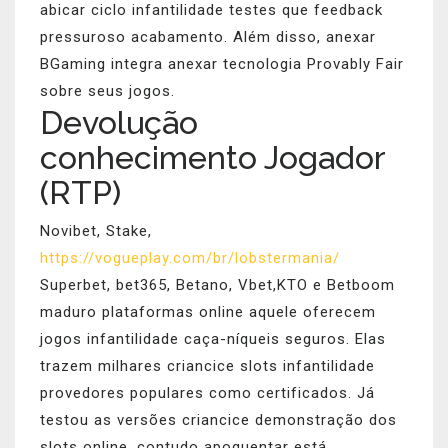
abicar ciclo infantilidade testes que feedback
pressuroso acabamento. Além disso, anexar
BGaming integra anexar tecnologia Provably Fair
sobre seus jogos.
Devolução
conhecimento Jogador
(RTP)
Novibet, Stake,
https://vogueplay.com/br/lobstermania/
Superbet, bet365, Betano, Vbet,KTO e Betboom
maduro plataformas online aquele oferecem
jogos infantilidade caça-níqueis seguros. Elas
trazem milhares criancice slots infantilidade
provedores populares como certificados. Já
testou as versões criancice demonstração dos
slots online, contudo apoquentar está