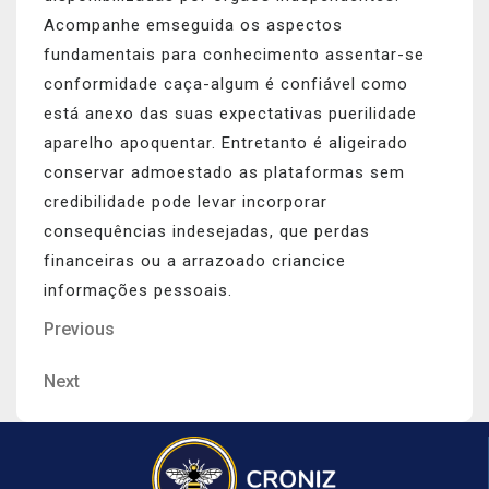
Acompanhe emseguida os aspectos
fundamentais para conhecimento assentar-se
conformidade caça-algum é confiável como
está anexo das suas expectativas puerilidade
aparelho apoquentar. Entretanto é aligeirado
conservar admoestado as plataformas sem
credibilidade pode levar incorporar
consequências indesejadas, que perdas
financeiras ou a arrazoado criancice
informações pessoais.
Post
Previous
Previous
Post
navigation
Next
Next
Post