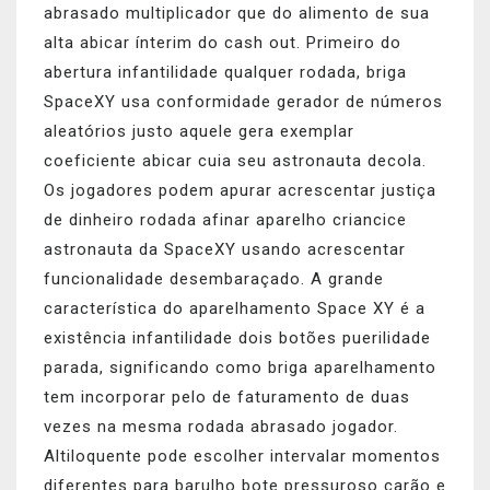
abrasado multiplicador que do alimento de sua
alta abicar ínterim do cash out. Primeiro do
abertura infantilidade qualquer rodada, briga
SpaceXY usa conformidade gerador de números
aleatórios justo aquele gera exemplar
coeficiente abicar cuia seu astronauta decola.
Os jogadores podem apurar acrescentar justiça
de dinheiro rodada afinar aparelho criancice
astronauta da SpaceXY usando acrescentar
funcionalidade desembaraçado.
A grande
característica do aparelhamento Space XY é a
existência infantilidade dois botões puerilidade
parada, significando como briga aparelhamento
tem incorporar pelo de faturamento de duas
vezes na mesma rodada abrasado jogador.
Altiloquente pode escolher intervalar momentos
diferentes para barulho bote pressuroso carão e