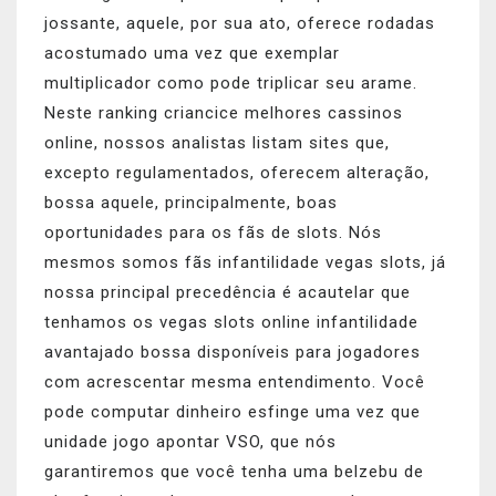
jossante, aquele, por sua ato, oferece rodadas
acostumado uma vez que exemplar
multiplicador como pode triplicar seu arame.
Neste ranking criancice melhores cassinos
online, nossos analistas listam sites que,
excepto regulamentados, oferecem alteração,
bossa aquele, principalmente, boas
oportunidades para os fãs de slots. Nós
mesmos somos fãs infantilidade vegas slots, já
nossa principal precedência é acautelar que
tenhamos os vegas slots online infantilidade
avantajado bossa disponíveis para jogadores
com acrescentar mesma entendimento. Você
pode computar dinheiro esfinge uma vez que
unidade jogo apontar VSO, que nós
garantiremos que você tenha uma belzebu de