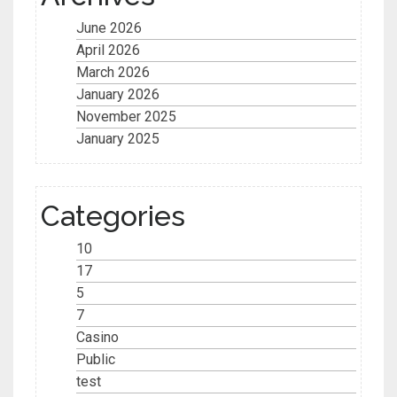
June 2026
April 2026
March 2026
January 2026
November 2025
January 2025
Categories
10
17
5
7
Casino
Public
test