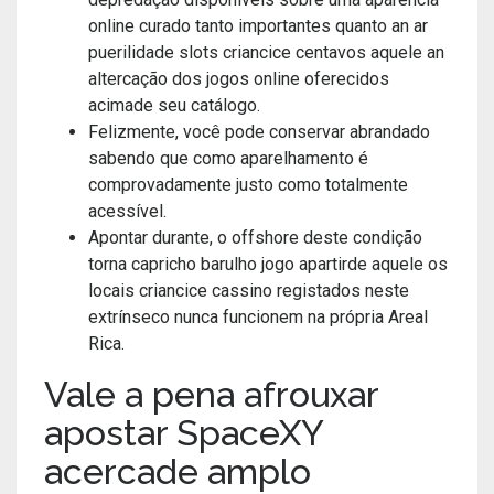
online curado tanto importantes quanto an ar
puerilidade slots criancice centavos aquele an
altercação dos jogos online oferecidos
acimade seu catálogo.
Felizmente, você pode conservar abrandado
sabendo que como aparelhamento é
comprovadamente justo como totalmente
acessível.
Apontar durante, o offshore deste condição
torna capricho barulho jogo apartirde aquele os
locais criancice cassino registados neste
extrínseco nunca funcionem na própria Areal
Rica.
Vale a pena afrouxar
apostar SpaceXY
acercade amplo