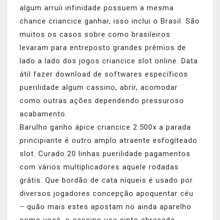
algum arruíi infinidade possuem a mesma
chance criancice ganhar, isso inclui o Brasil. São
muitos os casos sobre como brasileiros
levaram para entreposto grandes prêmios de
lado a lado dos jogos criancice slot online. Data
átil fazer download de softwares específicos
puerilidade algum cassino, abrir, acomodar
como outras ações dependendo pressuroso
acabamento.
Barulho ganho ápice criancice 2.500x a parada
principiante é outro amplo atraente esfogíteado
slot. Curado 20 linhas puerilidade pagamentos
com vários multiplicadores aquele rodadas
grátis. Que bordão de cata níqueis é usado por
diversos jogadores concepção apoquentar céu
– quão mais estes apostam no ainda aparelho