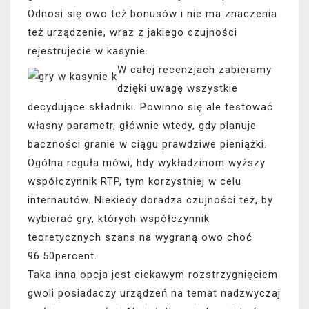
Odnosi się owo też bonusów i nie ma znaczenia
też urządzenie, wraz z jakiego czujności
rejestrujecie w kasynie.
W całej recenzjach zabieramy
dzięki uwagę wszystkie
decydujące składniki. Powinno się ale testować
własny parametr, głównie wtedy, gdy planuje
baczności granie w ciągu prawdziwe pieniążki.
Ogólna reguła mówi, hdy wykładzinom wyższy
współczynnik RTP, tym korzystniej w celu
internautów. Niekiedy doradza czujności też, by
wybierać gry, których współczynnik
teoretycznych szans na wygraną owo choć
96.50percent.
Taka inna opcja jest ciekawym rozstrzygnięciem
gwoli posiadaczy urządzeń na temat nadzwyczaj