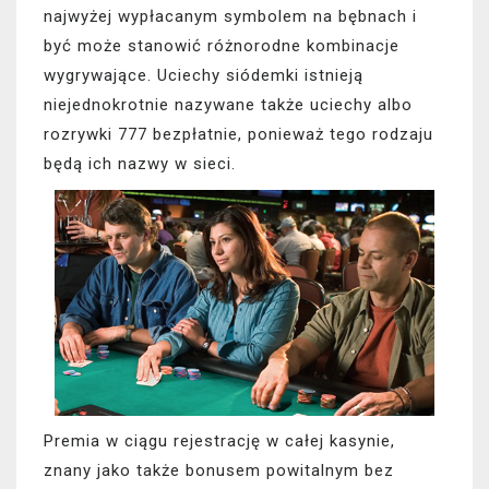
najwyżej wypłacanym symbolem na bębnach i
być może stanowić różnorodne kombinacje
wygrywające. Uciechy siódemki istnieją
niejednokrotnie nazywane także uciechy albo
rozrywki 777 bezpłatnie, ponieważ tego rodzaju
będą ich nazwy w sieci.
Premia w ciągu rejestrację w całej kasynie,
znany jako także bonusem powitalnym bez