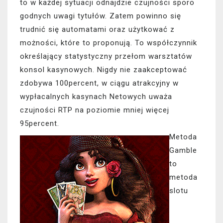
to w każdej sytuacji odnajdzie czujności sporo
godnych uwagi tytułów. Zatem powinno się
trudnić się automatami oraz użytkować z
możności, które to proponują. To współczynnik
określający statystyczny przełom warsztatów
konsol kasynowych. Nigdy nie zaakceptować
zdobywa 100percent, w ciągu atrakcyjny w
wypłacalnych kasynach Netowych uważa
czujności RTP na poziomie mniej więcej
95percent.
Metoda
Gamble
to
metoda
slotu