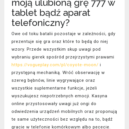
moją ulubioną grę 777 w
tablet bądź aparat
telefoniczny?
Owe od toku batalii pozostaje w zależności, gdy
prezentuje się gra oraz które to będą do niej
wzory. Przede wszystkim skup uwagi pod
wybraniu gierek spośród przejrzystymi prawami
https://vogueplay.com/pl/coyote-moon/
i
przystępną mechaniką. Wróć obserwację w
szereg bębnów, linie wygrywające oraz
wszystkie suplementarne funkcje, jeżeli
wyszukujesz niepotrzebnych emocji. Kasyna
online przystosowały uwagi już ongi do
odwiedzenia urządzeń mobilnych oraz proponują
te same użyteczności bez względu na to, bądź
gracie w telefonie komórkowym albo pececie.