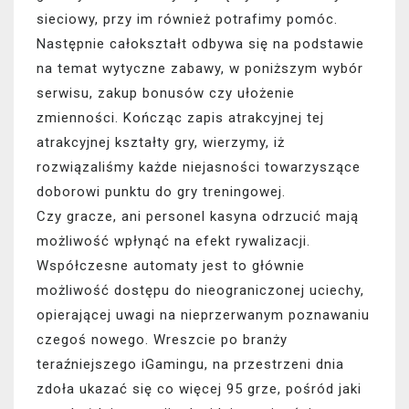
sieciowy, przy im również potrafimy pomóc.
Następnie całokształt odbywa się na podstawie
na temat wytyczne zabawy, w poniższym wybór
serwisu, zakup bonusów czy ułożenie
zmienności. Kończąc zapis atrakcyjnej tej
atrakcyjnej kształty gry, wierzymy, iż
rozwiązaliśmy każde niejasności towarzyszące
doborowi punktu do gry treningowej.
Czy gracze, ani personel kasyna odrzucić mają
możliwość wpłynąć na efekt rywalizacji.
Współczesne automaty jest to głównie
możliwość dostępu do nieograniczonej uciechy,
opierającej uwagi na nieprzerwanym poznawaniu
czegoś nowego. Wreszcie po branży
teraźniejszego iGamingu, na przestrzeni dnia
zdoła ukazać się co więcej 95 grze, pośród jaki