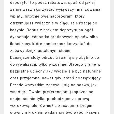
depozytu, to podaż rabatowa, spośród jakiej
zamierzasz skorzystać wyjąwszy finalizowania
wpłaty. Istotnie owe nadprogram, który
otrzymujesz wyłącznie w ciągu rejestrację po
kasynie. Bonus z brakiem depozytu na ogół
dysponuje jednostka gratisowych spinów albo
ilości kasy, które zamierzasz korzystać do
zabawy dzięki ustalonym slocie.
Dzisiejsze sloty odrzucić różnią się zbytnio co
do rywalizacji, tylko wizualnie. Dlatego granie w
bezpłatne uciechy 777 wydaje się być naturalne
oraz przyjemne, nawet gdy jesteś początkujący.
Przede wszystkim zdecyduj się na nazwa, jaki
współgra Twoim preferencjom (zapoznając
czujności nie tylko pochodzące z oprawą
wzrokową, ale również z zasadami). Drugim
głównym krokiem wydaje się być wybór kasyna