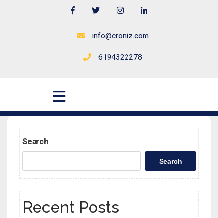
Skip
to
content
Facebook
Twitter
Instagram
Linkedin
info@croniz.com
6194322278
Open
Menu
Search
Search
Recent Posts