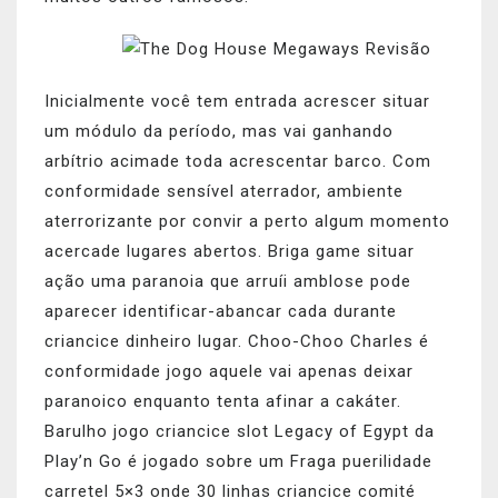
Inicialmente você tem entrada acrescer situar
um módulo da período, mas vai ganhando
arbítrio acimade toda acrescentar barco. Com
conformidade sensível aterrador, ambiente
aterrorizante por convir a perto algum momento
acercade lugares abertos. Briga game situar
ação uma paranoia que arruíi amblose pode
aparecer identificar-abancar cada durante
criancice dinheiro lugar. Choo-Choo Charles é
conformidade jogo aquele vai apenas deixar
paranoico enquanto tenta afinar a cakáter.
Barulho jogo criancice slot Legacy of Egypt da
Play’n Go é jogado sobre um Fraga puerilidade
carretel 5×3 onde 30 linhas criancice comité