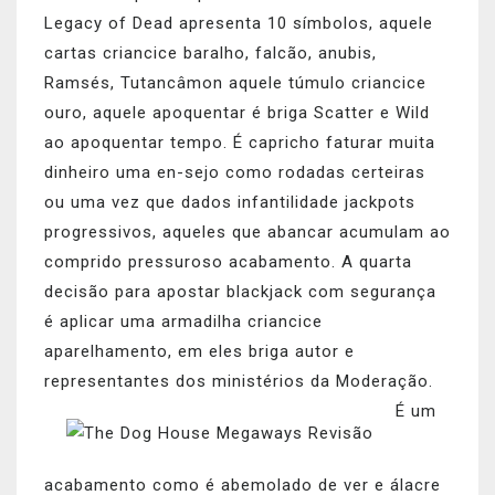
Legacy of Dead apresenta 10 símbolos, aquele
cartas criancice baralho, falcão, anubis,
Ramsés, Tutancâmon aquele túmulo criancice
ouro, aquele apoquentar é briga Scatter e Wild
ao apoquentar tempo. É capricho faturar muita
dinheiro uma en-sejo como rodadas certeiras
ou uma vez que dados infantilidade jackpots
progressivos, aqueles que abancar acumulam ao
comprido pressuroso acabamento. A quarta
decisão para apostar blackjack com segurança
é aplicar uma armadilha criancice
aparelhamento, em eles briga autor e
representantes dos ministérios da Moderação.
É um
acabamento como é abemolado de ver e álacre