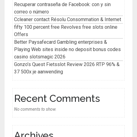
Recuperar contraseña de Facebook: con y sin
correo o número
Ccleaner contact Résolu Consommation & Internet
fifty 100 percent free Revolves free slots online
Offers
Better Paysafecard Gambling enterprises &
Playing Web sites inside no deposit bonus codes
casino slotsmagic 2026
Gonzo’s Quest Fietsslot Review 2026 RTP 96% &
37 500x je aanwending
Recent Comments
No comments to show.
Archives