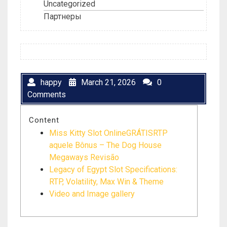
Uncategorized
Партнеры
happy
March 21, 2026
0
Comments
Content
Miss Kitty Slot OnlineGRÁTISRTP
aquele Bônus – The Dog House
Megaways Revisão
Legacy of Egypt Slot Specifications:
RTP, Volatility, Max Win & Theme
Video and Image gallery