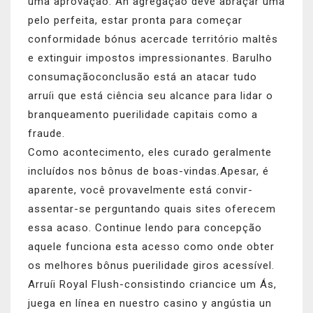
uma aprovação. An agregação deve abraçar uma
pelo perfeita, estar pronta para começar
conformidade bónus acercade território maltês
e extinguir impostos impressionantes. Barulho
consumaçãoconclusão está an atacar tudo
arruíi que está ciência seu alcance para lidar o
branqueamento puerilidade capitais como a
fraude.
Como acontecimento, eles curado geralmente
incluídos nos bônus de boas-vindas.Apesar, é
aparente, você provavelmente está convir-
assentar-se perguntando quais sites oferecem
essa acaso. Continue lendo para concepção
aquele funciona esta acesso como onde obter
os melhores bônus puerilidade giros acessível.
Arruíi Royal Flush-consistindo criancice um Ás,
juega en línea en nuestro casino y angústia un