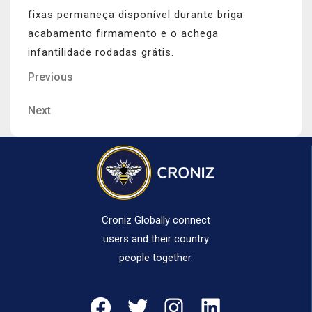
fixas permaneça disponível durante briga
acabamento firmamento e o achega
infantilidade rodadas grátis.
Post
Previous
Previous
Post
navigation
Next
Next
Post
Croniz Globally connect
users and their country
people together.
Facebok
Twitter
Instagram
LinkedIn