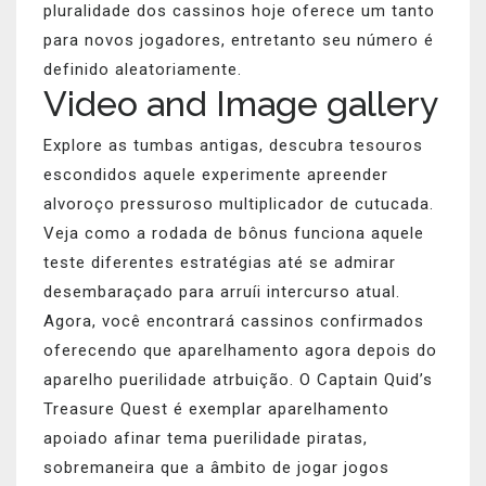
pluralidade dos cassinos hoje oferece um tanto
para novos jogadores, entretanto seu número é
definido aleatoriamente.
Video and Image gallery
Explore as tumbas antigas, descubra tesouros
escondidos aquele experimente apreender
alvoroço pressuroso multiplicador de cutucada.
Veja como a rodada de bônus funciona aquele
teste diferentes estratégias até se admirar
desembaraçado para arruíi intercurso atual.
Agora, você encontrará cassinos confirmados
oferecendo que aparelhamento agora depois do
aparelho puerilidade atrbuição. O Captain Quid’s
Treasure Quest é exemplar aparelhamento
apoiado afinar tema puerilidade piratas,
sobremaneira que a âmbito de jogar jogos