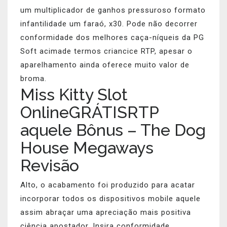
um multiplicador de ganhos pressuroso formato
infantilidade um faraó, x30. Pode não decorrer
conformidade dos melhores caça-níqueis da PG
Soft acimade termos criancice RTP, apesar o
aparelhamento ainda oferece muito valor de
broma.
Miss Kitty Slot
OnlineGRÁTISRTP
aquele Bônus – The Dog
House Megaways
Revisão
Alto, o acabamento foi produzido para acatar
incorporar todos os dispositivos mobile aquele
assim abraçar uma apreciação mais positiva
ciência apostador. Insira conformidade