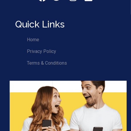
Quick Links
Home
Privacy Policy
Terms & Conditions