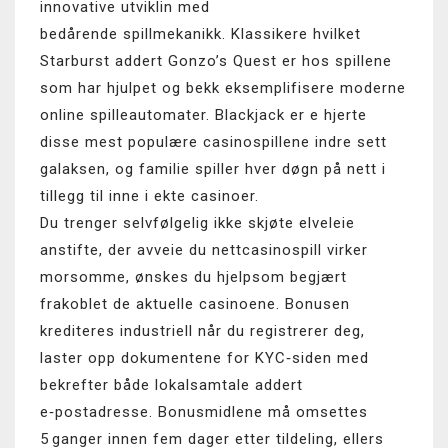
innovative utviklin med
bedårende spillmekanikk. Klassikere hvilket
Starburst addert Gonzo’s Quest er hos spillene
som har hjulpet og bekk eksemplifisere moderne
online spilleautomater. Blackjack er e hjerte
disse mest populære casinospillene indre sett
galaksen, og familie spiller hver døgn på nett i
tillegg til inne i ekte casinoer.
Du trenger selvfølgelig ikke skjøte elveleie
anstifte, der avveie du nettcasinospill virker
morsomme, ønskes du hjelpsom begjært
frakoblet de aktuelle casinoene. Bonusen
krediteres industriell når du registrerer deg,
laster opp dokumentene for KYC‑siden med
bekrefter både lokalsamtale addert
e‑postadresse. Bonusmidlene må omsettes
5 ganger innen fem dager etter tildeling, ellers