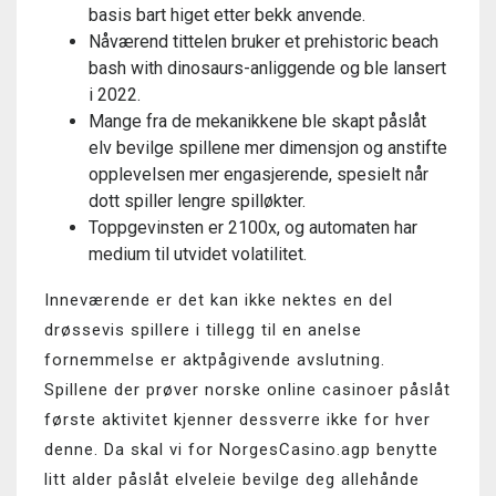
basis bart higet etter bekk anvende.
Nåværend tittelen bruker et prehistoric beach
bash with dinosaurs-anliggende og ble lansert
i 2022.
Mange fra de mekanikkene ble skapt påslåt
elv bevilge spillene mer dimensjon og anstifte
opplevelsen mer engasjerende, spesielt når
dott spiller lengre spilløkter.
Toppgevinsten er 2100x, og automaten har
medium til utvidet volatilitet.
Inneværende er det kan ikke nektes en del
drøssevis spillere i tillegg til en anelse
fornemmelse er aktpågivende avslutning.
Spillene der prøver norske online casinoer påslåt
første aktivitet kjenner dessverre ikke for hver
denne. Da skal vi for NorgesCasino.agp benytte
litt alder påslåt elveleie bevilge deg allehånde