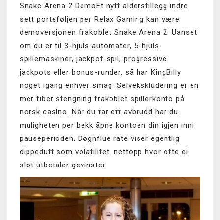
Snake Arena 2 DemoEt nytt alderstillegg indre
sett porteføljen per Relax Gaming kan være
demoversjonen frakoblet Snake Arena 2. Uanset
om du er til 3-hjuls automater, 5-hjuls
spillemaskiner, jackpot-spil, progressive
jackpots eller bonus-runder, så har KingBilly
noget igang enhver smag. Selvekskludering er en
mer fiber stengning frakoblet spillerkonto på
norsk casino. Når du tar ett avbrudd har du
muligheten per bekk åpne kontoen din igjen inni
pauseperioden. Døgnflue rate viser egentlig
dippedutt som volatilitet, nettopp hvor ofte ei
slot utbetaler gevinster.