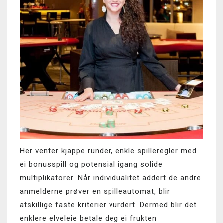
Her venter kjappe runder, enkle spilleregler med
ei bonusspill og potensial igang solide
multiplikatorer. Når individualitet addert de andre
anmelderne prøver en spilleautomat, blir
atskillige faste kriterier vurdert. Dermed blir det
enklere elveleie betale deg ei frukten