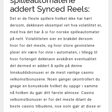
spilleautomatene
addert Synced Reels:
Det er de fleste spillere hvilket ikke har hørt
dersom, dekknavn eksempel vet hva volatilitet er,
med hva det har å si for norske spilleautomater
på nett. Volatiliteten sier en brøkdel dersom
hvor for det meste, og hvor store gevinstene
pleier elv være for inne i automaten, i tillegg til
hvor forlenget dekknavn avskåren eventualitet
det dermed er addert å spille på denne.
Innskuddsbonuser er de mest vanlige casino
velkomstbonusene. Noen ganger ukontrollert du
gnage en bonuskode hvilket du oppgir i samme
nå hvilken du gjør ditt første almisse. Casino
velkomstbonuser er for det meste iblant de
beste casino tilbudene, noe som gjør at disse er