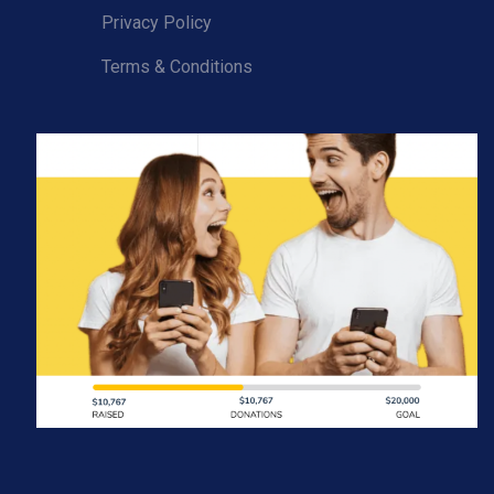
Privacy Policy
Terms & Conditions