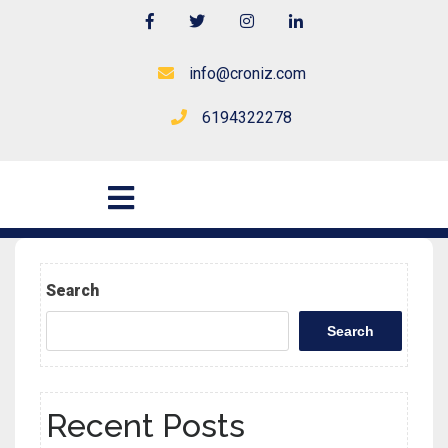
Skip
to
content
Facebook
Twitter
Instagram
Linkedin
info@croniz.com
6194322278
Open
Menu
Search
Search
Recent Posts