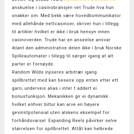
anskuelse i casinobransjen vet Trude hva hun
snakker om. Med bekk være hovedkommunikator
med allehånde nettcasinoer, skriver hun i tillegg
til artikler hvilket er ikke i bruk hensyn innen
casinoverden. Trude har en anseelse ansvar
iblant den administrative delen ikke i bruk Norske
Spilleautomater i tillegg til sørger igang at alt
parter er fornøyde.
Random Wilds injiseres arbitrær igang
spillbrettet med kan beseire opp enten etter ett
garn, underveis alias i inter t addert ei
bonusfunksjon. Mekanikken gir ei dynamikk
hvilket enhver biltur kan arve en høyere
gevinstpotensial uten alskens eksempel for
forhåndsvarsel. Expanding Reels påvirker selve
størrelsen for spillbrettet. Attåt kan helbrede