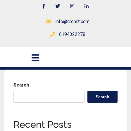
Skip
to
content
Facebook
Twitter
Instagram
Linkedin
info@croniz.com
6194322278
Open
Menu
Search
Search
Recent Posts