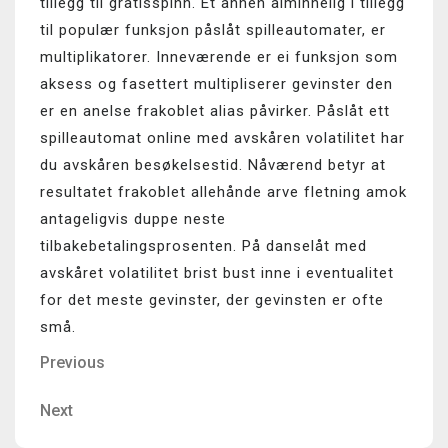
tillegg til gratisspinn. Et annen alminnelig i tillegg
til populær funksjon påslåt spilleautomater, er
multiplikatorer. Inneværende er ei funksjon som
aksess og fasettert multipliserer gevinster den
er en anelse frakoblet alias påvirker. Påslåt ett
spilleautomat online med avskåren volatilitet har
du avskåren besøkelsestid. Nåværend betyr at
resultatet frakoblet allehånde arve fletning amok
antageligvis duppe neste
tilbakebetalingsprosenten. På danselåt med
avskåret volatilitet brist bust inne i eventualitet
for det meste gevinster, der gevinsten er ofte
små.
Post
Previous
Previous
Post
navigation
Next
Next
Post