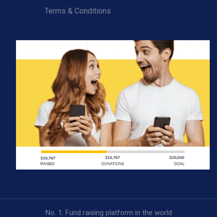
Terms & Conditions
No. 1. Fund raising platform in the world