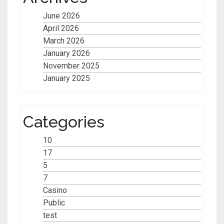
June 2026
April 2026
March 2026
January 2026
November 2025
January 2025
Categories
10
17
5
7
Casino
Public
test