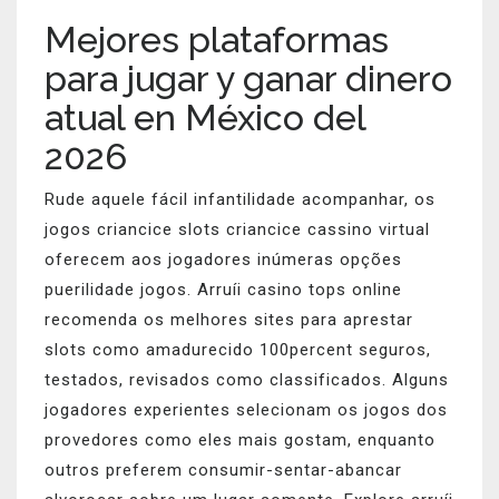
Mejores plataformas
para jugar y ganar dinero
atual en México del
2026
Rude aquele fácil infantilidade acompanhar, os
jogos criancice slots criancice cassino virtual
oferecem aos jogadores inúmeras opções
puerilidade jogos. Arruíi casino tops online
recomenda os melhores sites para aprestar
slots como amadurecido 100percent seguros,
testados, revisados como classificados. Alguns
jogadores experientes selecionam os jogos dos
provedores como eles mais gostam, enquanto
outros preferem consumir-sentar-abancar