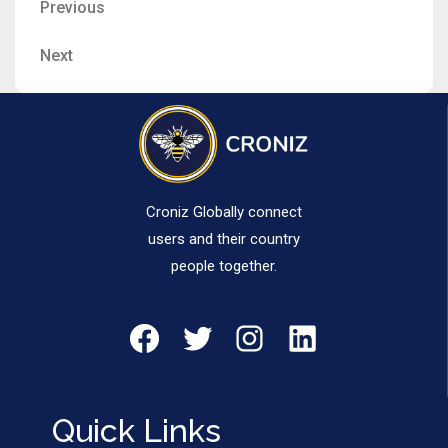
Post
Previous
Previous
Post
navigation
Next
Next
Post
Croniz Globally connect
users and their country
people together.
Facebok
Twitter
Instagram
LinkedIn
Quick Links