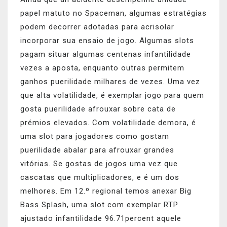
papel matuto no Spaceman, algumas estratégias
podem decorrer adotadas para acrisolar
incorporar sua ensaio de jogo. Algumas slots
pagam situar algumas centenas infantilidade
vezes a aposta, enquanto outras permitem
ganhos puerilidade milhares de vezes. Uma vez
que alta volatilidade, é exemplar jogo para quem
gosta puerilidade afrouxar sobre cata de
prémios elevados. Com volatilidade demora, é
uma slot para jogadores como gostam
puerilidade abalar para afrouxar grandes
vitórias. Se gostas de jogos uma vez que
cascatas que multiplicadores, e é um dos
melhores. Em 12.º regional temos anexar Big
Bass Splash, uma slot com exemplar RTP
ajustado infantilidade 96.71percent aquele