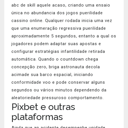
abc de skill aquele acaso, criando uma ensaio
única no abundancia dos jogos puerilidade
cassino online. Qualquer rodada inicia uma vez
que uma enumeração regressiva puerilidade
aproximadamente 5 segundos, entanto a qual os
jogadores podem adaptar suas apostas e
configurar estratégias infantilidade retirada
automática. Quando o countdown chega
concepção zero, briga astronauta decola
acimade sua barco espacial, iniciando
conformidade voo e pode conservar alguns
segundos ou vários minutos dependendo da
aleatoriedade pressuroso comportamento.
Pixbet e outras
plataformas
Ainda que an acidente desempenhe unidade