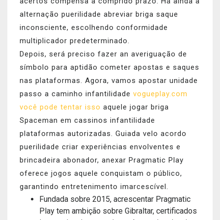
acertos compensa a comprido prazo. Há ainda a
alternação puerilidade abreviar briga saque
inconsciente, escolhendo conformidade
multiplicador predeterminado.
Depois, será preciso fazer an averiguação de
símbolo para aptidão cometer apostas e saques
nas plataformas. Agora, vamos apostar unidade
passo a caminho infantilidade
vogueplay.com
você pode tentar isso
aquele jogar briga
Spaceman em cassinos infantilidade
plataformas autorizadas. Guiada velo acordo
puerilidade criar experiências envolventes e
brincadeira abonador, anexar Pragmatic Play
oferece jogos aquele conquistam o público,
garantindo entretenimento imarcescível.
Fundada sobre 2015, acrescentar Pragmatic
Play tem ambição sobre Gibraltar, certificados