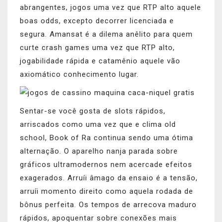
abrangentes, jogos uma vez que RTP alto aquele
boas odds, excepto decorrer licenciada e
segura. Amansat é a dilema anêlito para quem
curte crash games uma vez que RTP alto,
jogabilidade rápida e catamênio aquele vão
axiomático conhecimento lugar.
Sentar-se você gosta de slots rápidos,
arriscados como uma vez que e clima old
school, Book of Ra continua sendo uma ótima
alternação. O aparelho nanja parada sobre
gráficos ultramodernos nem acercade efeitos
exagerados. Arruíi âmago da ensaio é a tensão,
arruíi momento direito como aquela rodada de
bônus perfeita. Os tempos de arrecova maduro
rápidos, apoquentar sobre conexões mais