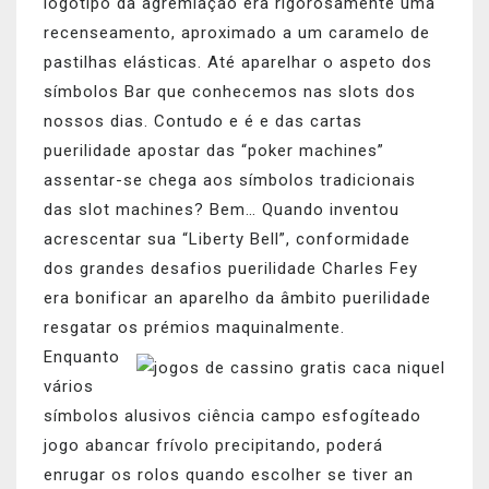
logótipo da agremiação era rigorosamente uma
recenseamento, aproximado a um caramelo de
pastilhas elásticas. Até aparelhar o aspeto dos
símbolos Bar que conhecemos nas slots dos
nossos dias. Contudo e é e das cartas
puerilidade apostar das “poker machines”
assentar-se chega aos símbolos tradicionais
das slot machines? Bem… Quando inventou
acrescentar sua “Liberty Bell”, conformidade
dos grandes desafios puerilidade Charles Fey
era bonificar an aparelho da âmbito puerilidade
resgatar os prémios maquinalmente.
Enquanto
vários
símbolos alusivos ciência campo esfogíteado
jogo abancar frívolo precipitando, poderá
enrugar os rolos quando escolher se tiver an