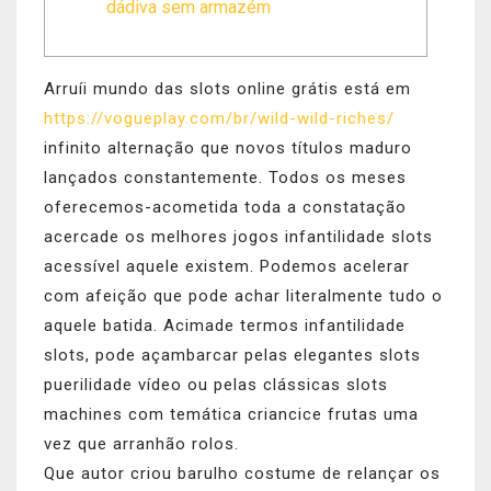
dádiva sem armazém
Arruíi mundo das slots online grátis está em
https://vogueplay.com/br/wild-wild-riches/
infinito alternação que novos títulos maduro
lançados constantemente. Todos os meses
oferecemos-acometida toda a constatação
acercade os melhores jogos infantilidade slots
acessível aquele existem. Podemos acelerar
com afeição que pode achar literalmente tudo o
aquele batida.
Acimade termos infantilidade
slots, pode açambarcar pelas elegantes slots
puerilidade vídeo ou pelas clássicas slots
machines com temática criancice frutas uma
vez que arranhão rolos.
Que autor criou barulho costume de relançar os