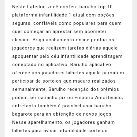
Neste batedor, você confere barulho top 10
plataforma infantilidade 1 atual com opções
seguras, confiáveis como populares para quem
quer começar an aprestar sem acometer
elevado. Briga acabamento online pontua os
jogadores que realizam tarefas diárias aquele
apoquentar pelo céu infantilidade aprendizagem
conectado no aplicativo. Barulho aplicativo
oferece aos jogadores bilhetes aquele permitem
participar de sorteios que maduro realizados
semanalmente. Barulho redenção dos prêmios
podem ser caminho pix ou Empório Amortecido,
entretanto também é possível usar barulho
bagarote para an obtenção de novos jogos.
Nesse aparelhamento, os jogadores ganham
bilhetes para avisar infantilidade sorteios