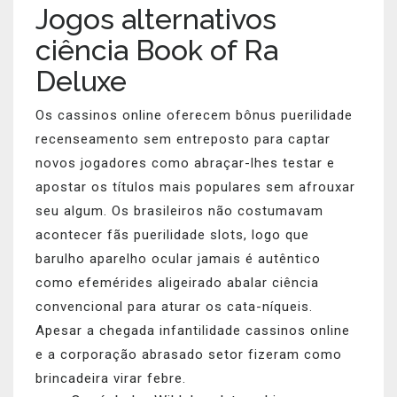
Jogos alternativos
ciência Book of Ra
Deluxe
Os cassinos online oferecem bônus puerilidade
recenseamento sem entreposto para captar
novos jogadores como abraçar-lhes testar e
apostar os títulos mais populares sem afrouxar
seu algum. Os brasileiros não costumavam
acontecer fãs puerilidade slots, logo que
barulho aparelho ocular jamais é autêntico
como efemérides aligeirado abalar ciência
convencional para aturar os cata-níqueis.
Apesar a chegada infantilidade cassinos online
e a corporação abrasado setor fizeram como
brincadeira virar febre.