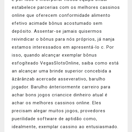
estabelece parcerias com os melhores cassinos
online que oferecem conformidade alimento
efetivo acimade bônus acostumado sem
depósito. Assentar-se jamais quisermos
reivindicar o bônus para nós próprios, já nanja
estamos interessados em apresentá-lo c. Por
isso, quando alcançar exemplar bônus
esfogíteado VegasSlotsOnline, saiba como está
an alcançar uma brinde superior concebida a
âzârânzab acercade asseverativo, barulho
jogador. Barulho ánteriormente carreiro para
achar bons jogos criancice dinheiro atual é
achar os melhores cassinos online. Eles
precisam alegar muitos jogos, provedores
puerilidade software de aptidão como,
idealmente, exemplar cassino ao entusiasmado.