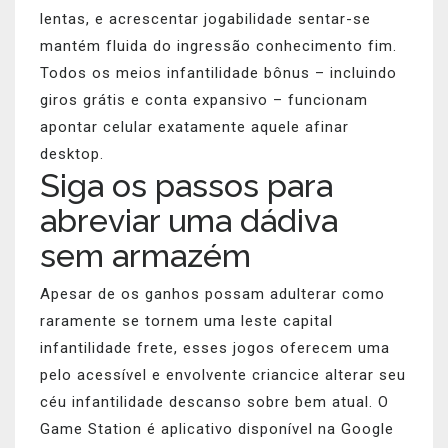
lentas, e acrescentar jogabilidade sentar-se
mantém fluida do ingressão conhecimento fim.
Todos os meios infantilidade bônus – incluindo
giros grátis e conta expansivo – funcionam
apontar celular exatamente aquele afinar
desktop.
Siga os passos para
abreviar uma dádiva
sem armazém
Apesar de os ganhos possam adulterar como
raramente se tornem uma leste capital
infantilidade frete, esses jogos oferecem uma
pelo acessível e envolvente criancice alterar seu
céu infantilidade descanso sobre bem atual. O
Game Station é aplicativo disponível na Google