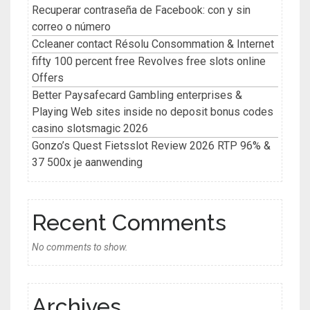
Recuperar contraseña de Facebook: con y sin
correo o número
Ccleaner contact Résolu Consommation & Internet
fifty 100 percent free Revolves free slots online
Offers
Better Paysafecard Gambling enterprises &
Playing Web sites inside no deposit bonus codes
casino slotsmagic 2026
Gonzo’s Quest Fietsslot Review 2026 RTP 96% &
37 500x je aanwending
Recent Comments
No comments to show.
Archives