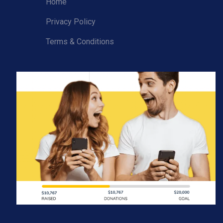
Home
Privacy Policy
Terms & Conditions