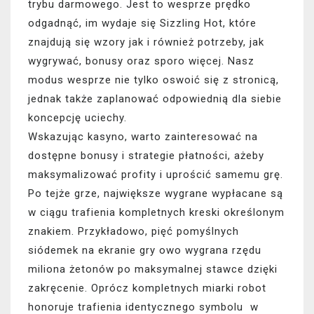
trybu darmowego. Jest to wesprze prędko
odgadnąć, im wydaje się Sizzling Hot, które
znajdują się wzory jak i również potrzeby, jak
wygrywać, bonusy oraz sporo więcej. Nasz
modus wesprze nie tylko oswoić się z stronicą,
jednak także zaplanować odpowiednią dla siebie
koncepcję uciechy.
Wskazując kasyno, warto zainteresować na
dostępne bonusy i strategie płatności, ażeby
maksymalizować profity i uprościć samemu grę.
Po tejże grze, największe wygrane wypłacane są
w ciągu trafienia kompletnych kreski określonym
znakiem. Przykładowo, pięć pomyślnych
siódemek na ekranie gry owo wygrana rzędu
miliona żetonów po maksymalnej stawce dzięki
zakręcenie. Oprócz kompletnych miarki robot
honoruje trafienia identycznego symbolu w