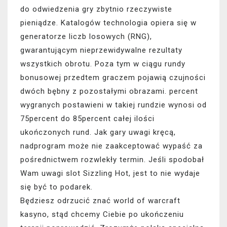
do odwiedzenia gry zbytnio rzeczywiste
pieniądze. Katalogów technologia opiera się w
generatorze liczb losowych (RNG),
gwarantującym nieprzewidywalne rezultaty
wszystkich obrotu. Poza tym w ciągu rundy
bonusowej przedtem graczem pojawią czujności
dwóch bębny z pozostałymi obrazami. percent
wygranych postawieni w takiej rundzie wynosi od
75percent do 85percent całej ilości
ukończonych rund. Jak gary uwagi kręcą,
nadprogram może nie zaakceptować wypaść za
pośrednictwem rozwlekły termin. Jeśli spodobał
Wam uwagi slot Sizzling Hot, jest to nie wydaje
się być to podarek.
Będziesz odrzucić znać world of warcraft
kasyno, stąd chcemy Ciebie po ukończeniu