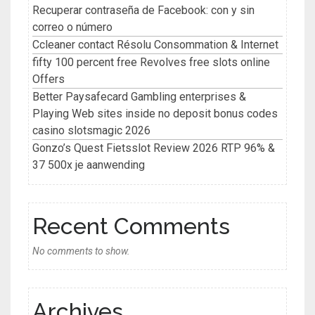
Recuperar contraseña de Facebook: con y sin
correo o número
Ccleaner contact Résolu Consommation & Internet
fifty 100 percent free Revolves free slots online
Offers
Better Paysafecard Gambling enterprises &
Playing Web sites inside no deposit bonus codes
casino slotsmagic 2026
Gonzo’s Quest Fietsslot Review 2026 RTP 96% &
37 500x je aanwending
Recent Comments
No comments to show.
Archives