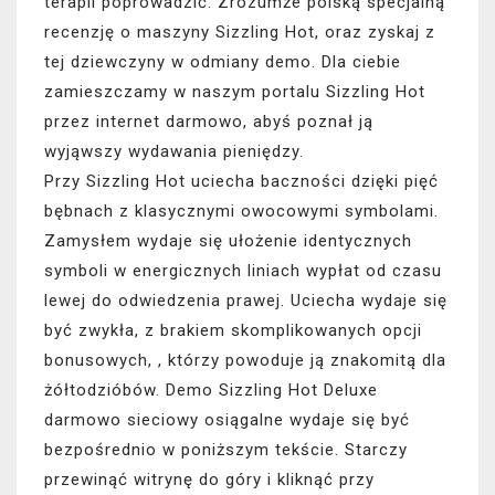
terapii poprowadzić. Zrozumże polską specjalną
recenzję o maszyny Sizzling Hot, oraz zyskaj z
tej dziewczyny w odmiany demo. Dla ciebie
zamieszczamy w naszym portalu Sizzling Hot
przez internet darmowo, abyś poznał ją
wyjąwszy wydawania pieniędzy.
Przy Sizzling Hot uciecha baczności dzięki pięć
bębnach z klasycznymi owocowymi symbolami.
Zamysłem wydaje się ułożenie identycznych
symboli w energicznych liniach wypłat od czasu
lewej do odwiedzenia prawej. Uciecha wydaje się
być zwykła, z brakiem skomplikowanych opcji
bonusowych, , którzy powoduje ją znakomitą dla
żółtodzióbów. Demo Sizzling Hot Deluxe
darmowo sieciowy osiągalne wydaje się być
bezpośrednio w poniższym tekście. Starczy
przewinąć witrynę do góry i kliknąć przy