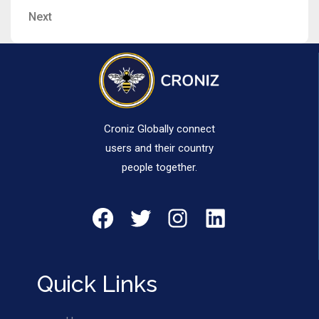
navigation
Next
Next
Post
Croniz Globally connect
users and their country
people together.
Facebok
Twitter
Instagram
LinkedIn
Quick Links