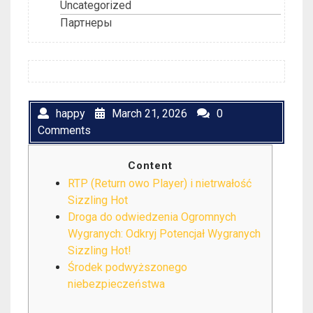
Uncategorized
Партнеры
happy
March 21, 2026
0
Comments
Content
RTP (Return owo Player) i nietrwałość
Sizzling Hot
Droga do odwiedzenia Ogromnych
Wygranych: Odkryj Potencjał Wygranych
Sizzling Hot!
Środek podwyższonego
niebezpieczeństwa