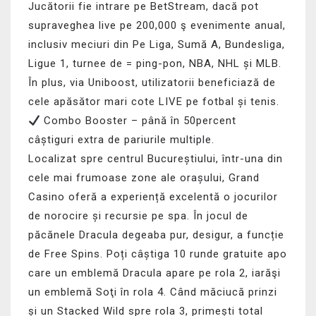
Jucătorii fie intrare pe BetStream, dacă pot
supraveghea live pe 200,000 ş evenimente anual,
inclusiv meciuri din Pe Liga, Sumă A, Bundesliga,
Ligue 1, turnee de = ping-pon, NBA, NHL și MLB.
În plus, via Uniboost, utilizatorii beneficiază de
cele apăsător mari cote LIVE pe fotbal și tenis.
Combo Booster – până în 50percent
câștiguri extra de pariurile multiple.
Localizat spre centrul Bucureștiului, într-una din
cele mai frumoase zone ale orașului, Grand
Casino oferă a experiență excelentă o jocurilor
de norocire și recursie pe spa. În jocul de
păcănele Dracula degeaba pur, desigur, a funcție
de Free Spins. Poți câștiga 10 runde gratuite apo
care un emblemă Dracula apare pe rola 2, iarăşi
un emblemă Soţi în rola 4. Când măciucă prinzi
și un Stacked Wild spre rola 3, primești total