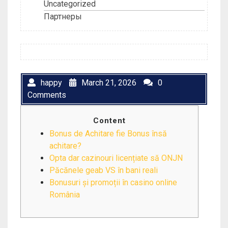
Uncategorized
Партнеры
happy
March 21, 2026
0
Comments
Content
Bonus de Achitare fie Bonus însă
achitare?
Opta dar cazinouri licențiate să ONJN
Păcănele geab VS în bani reali
Bonusuri și promoții în casino online
România