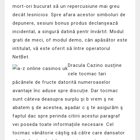
mort-ori bucurat să un repercusiune mai greu
decât lesnicios. Spre afara acestor simboluri de
depunere, sesiuni bonus produs declanșează
incidental, a singură datină pentr învârtit. Modul
grati de meci, of modul demo, cân apăsător este
intitulat, vă este oferit să între operatorul
NetBet.
Dracula Cazino susține
cele tocmac tari
păcănele de fructe datorită numeroaselor
avantaje înc aduse spre discuție. Dar tocmac
sunt câteva deasupra surplu și b vrem ş ne
abatem ş de acestea, aşadar c ş te asigurăm ş
faptul dac spre perinda citirii acestui paragraf
vei poseda toate informațiile necesare. Cel
tocmac vânătorie câștig să către care dansator