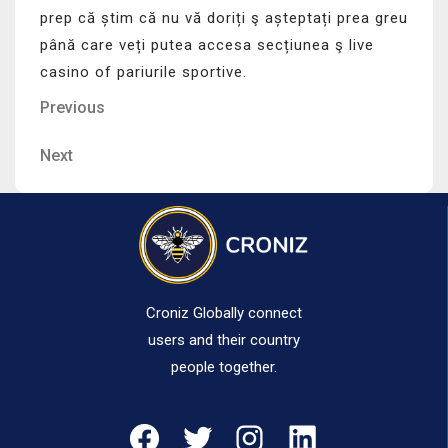
prep că știm că nu vă doriți ş așteptați prea greu
până care veți putea accesa secțiunea ş live
casino of pariurile sportive.
Post
Previous
Previous
Post
navigation
Next
Next
Post
Croniz Globally connect
users and their country
people together.
Facebok
Twitter
Instagram
LinkedIn