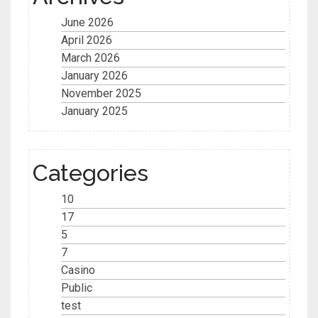
June 2026
April 2026
March 2026
January 2026
November 2025
January 2025
Categories
10
17
5
7
Casino
Public
test