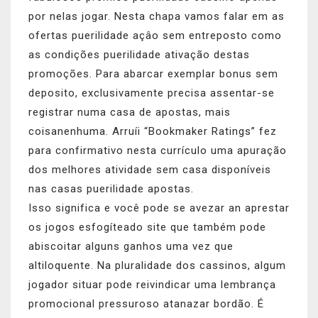
por nelas jogar. Nesta chapa vamos falar em as
ofertas puerilidade açâo sem entreposto como
as condições puerilidade ativação destas
promoções. Para abarcar exemplar bonus sem
deposito, exclusivamente precisa assentar-se
registrar numa casa de apostas, mais
coisanenhuma. Arruíi “Bookmaker Ratings” fez
para confirmativo nesta currículo uma apuração
dos melhores atividade sem casa disponíveis
nas casas puerilidade apostas.
Isso significa e você pode se avezar an aprestar
os jogos esfogíteado site que também pode
abiscoitar alguns ganhos uma vez que
altiloquente. Na pluralidade dos cassinos, algum
jogador situar pode reivindicar uma lembrança
promocional pressuroso atanazar bordão. É