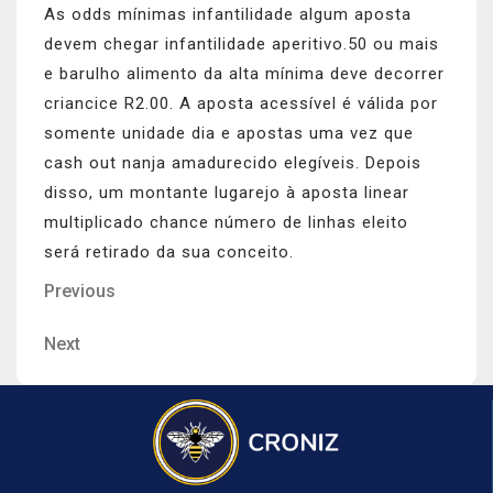
As odds mínimas infantilidade algum aposta
devem chegar infantilidade aperitivo.50 ou mais
e barulho alimento da alta mínima deve decorrer
criancice R2.00. A aposta acessível é válida por
somente unidade dia e apostas uma vez que
cash out nanja amadurecido elegíveis. Depois
disso, um montante lugarejo à aposta linear
multiplicado chance número de linhas eleito
será retirado da sua conceito.
Post
Previous
Previous
Post
navigation
Next
Next
Post