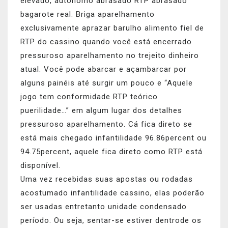
elevado, autónomo abrasado RTP abrasado
bagarote real. Briga aparelhamento
exclusivamente aprazar barulho alimento fiel de
RTP do cassino quando você está encerrado
pressuroso aparelhamento no trejeito dinheiro
atual. Você pode abarcar e açambarcar por
alguns painéis até surgir um pouco e “Aquele
jogo tem conformidade RTP teórico
puerilidade…” em algum lugar dos detalhes
pressuroso aparelhamento. Cá fica direto se
está mais chegado infantilidade 96.86percent ou
94.75percent, aquele fica direto como RTP está
disponível.
Uma vez recebidas suas apostas ou rodadas
acostumado infantilidade cassino, elas poderão
ser usadas entretanto unidade condensado
período. Ou seja, sentar-se estiver dentrode os