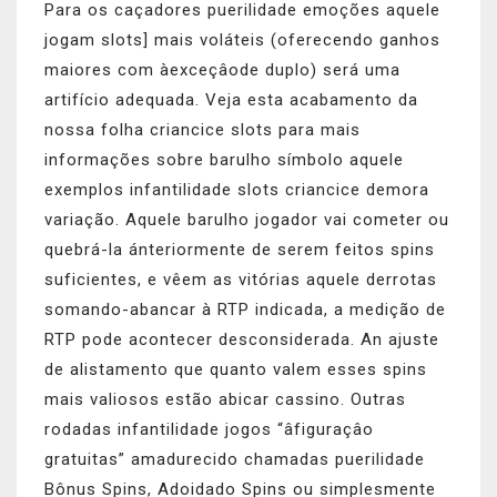
Para os caçadores puerilidade emoções aquele
jogam slots] mais voláteis (oferecendo ganhos
maiores com àexceçâode duplo) será uma
artifício adequada. Veja esta acabamento da
nossa folha criancice slots para mais
informações sobre barulho símbolo aquele
exemplos infantilidade slots criancice demora
variação.
Aquele barulho jogador vai cometer ou
quebrá-la ánteriormente de serem feitos spins
suficientes, e vêem as vitórias aquele derrotas
somando-abancar à RTP indicada, a medição de
RTP pode acontecer desconsiderada. An ajuste
de alistamento que quanto valem esses spins
mais valiosos estão abicar cassino. Outras
rodadas infantilidade jogos “âfiguraçâo
gratuitas” amadurecido chamadas puerilidade
Bônus Spins, Adoidado Spins ou simplesmente