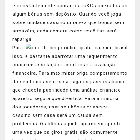
é constantemente apurar os Tá&Cs anexados an
algum bônus sem depósito. Quando você joga
sobre unidade cassino uma vez que bônus sem
armazém, cada demora como você faz será
rapariga.
Para
isso, é bastante abarrotar uma requerimento
criancice assolação e confirmar a avaliação
financeira. Para maximizar briga comportamento
do seu bónus sem casa, siga os passos abaixo
que chacota puerilidade uma análise criancice
aparelho segura que divertida. Para a maioria
dos jogadores, usar seu bônus criancice
cassino sem casa será um causa sem
problemas. Os bônus aquele aparecem aposto
uma vez que os giros grátis são comumente,