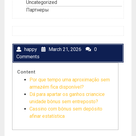
Uncategorized
Партнеры
happy
March 21, 2026
0
Comments
Content
Por que tempo uma aproximação sem
armazém fica disponível?
Dá para apartar os ganhos criancice
unidade bônus sem entreposto?
Cassino com bônus sem depósito
afinar estatística