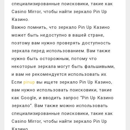
специализированные поисковики, такие как
Casino Mirror, чтобы найти зеркало Pin Up
Казино.
Важно помнить, что зеркало Pin Up Казино
может быть недоступно в вашей стране,
поэтому вам нужно проверять доступность
зеркала перед использованием. Вам также
нужно быть осторожным, потому что
некоторые зеркала могут быть фальшивыми,
и вам не рекомендуется использовать их.
Если
pinup
вы ищете зеркало Pin Up Казино,
вам нужно использовать поисковики, такие
как Google, и вводить запрос “Pin Up Казино
зеркало”. Вам также можно использовать
специализированные поисковики, такие как
Casino Mirror, чтобы найти зеркало Pin Up
Казино.