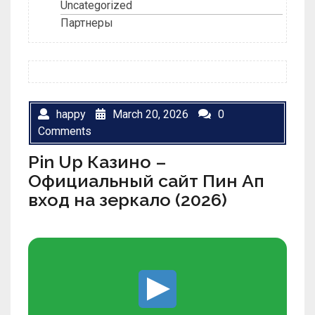
Uncategorized
Партнеры
happy
March 20, 2026
0
Comments
Pin Up Казино –
Официальный сайт Пин Ап
вход на зеркало (2026)