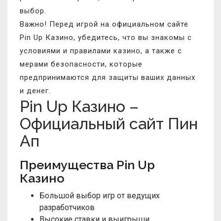
выбор.
Важно! Перед игрой на официальном сайте
Pin Up Казино, убедитесь, что вы знакомы с
условиями и правилами казино, а также с
мерами безопасности, которые
предпринимаются для защиты ваших данных
и денег.
Pin Up Казино –
Официальный сайт Пин
Ап
Преимущества Pin Up
Казино
Большой выбор игр от ведущих
разработчиков
Высокие ставки и выигрыши