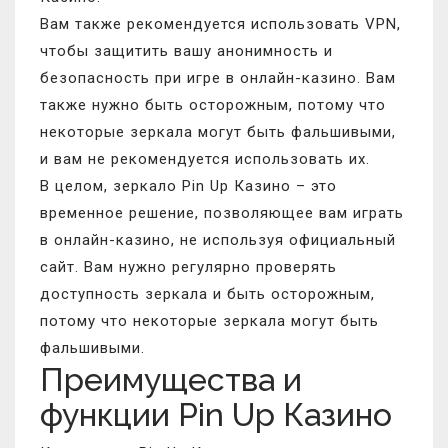
Вам также рекомендуется использовать VPN,
чтобы защитить вашу анонимность и
безопасность при игре в онлайн-казино. Вам
также нужно быть осторожным, потому что
некоторые зеркала могут быть фальшивыми,
и вам не рекомендуется использовать их.
В целом, зеркало Pin Up Казино – это
временное решение, позволяющее вам играть
в онлайн-казино, не используя официальный
сайт. Вам нужно регулярно проверять
доступность зеркала и быть осторожным,
потому что некоторые зеркала могут быть
фальшивыми.
Преимущества и
функции Pin Up Казино