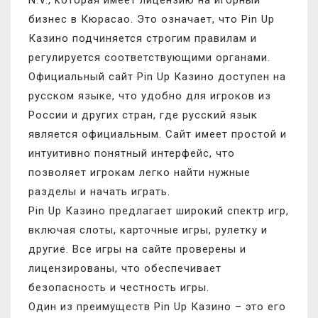
N.V., которая имеет лицензию на игорный
бизнес в Кюрасао. Это означает, что Pin Up
Казино подчиняется строгим правилам и
регулируется соответствующими органами.
Официальный сайт Pin Up Казино доступен на
русском языке, что удобно для игроков из
России и других стран, где русский язык
является официальным. Сайт имеет простой и
интуитивно понятный интерфейс, что
позволяет игрокам легко найти нужные
разделы и начать играть.
Pin Up Казино предлагает широкий спектр игр,
включая слоты, карточные игры, рулетку и
другие. Все игры на сайте проверены и
лицензированы, что обеспечивает
безопасность и честность игры.
Один из преимуществ Pin Up Казино – это его