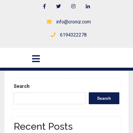
Skip
to
content
Facebook
Twitter
Instagram
Linkedin
info@croniz.com
6194322278
Open
Menu
Search
Search
Recent Posts