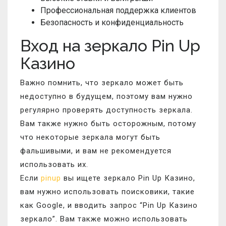
Профессиональная поддержка клиентов
Безопасность и конфиденциальность
Вход на зеркало Pin Up
Казино
Важно помнить, что зеркало может быть
недоступно в будущем, поэтому вам нужно
регулярно проверять доступность зеркала.
Вам также нужно быть осторожным, потому
что некоторые зеркала могут быть
фальшивыми, и вам не рекомендуется
использовать их.
Если
pinup
вы ищете зеркало Pin Up Казино,
вам нужно использовать поисковики, такие
как Google, и вводить запрос “Pin Up Казино
зеркало”. Вам также можно использовать