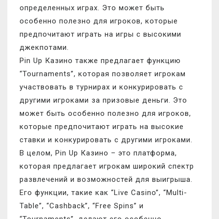
определенных играх. Это может быть
особенно полезно для игроков, которые
предпочитают играть на игры с высокими
джекпотами.
Pin Up Казино также предлагает функцию
“Tournaments”, которая позволяет игрокам
участвовать в турнирах и конкурировать с
другими игроками за призовые деньги. Это
может быть особенно полезно для игроков,
которые предпочитают играть на высокие
ставки и конкурировать с другими игроками.
В целом, Pin Up Казино – это платформа,
которая предлагает игрокам широкий спектр
развлечений и возможностей для выигрыша.
Его функции, такие как “Live Casino”, “Multi-
Table”, “Cashback”, “Free Spins” и