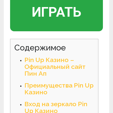
ИГРАТЬ
Содержимое
Pin Up Казино –
Официальный сайт
Пин Ап
Преимущества Pin Up
Казино
Вход на зеркало Pin
Up Казино