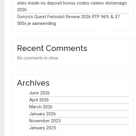
sites inside no deposit bonus codes casino slotsmagic
2026
Gonzo’s Quest Fietsslot Review 2026 RTP 96% & 37
500x je aanwending
Recent Comments
No comments to show.
Archives
June 2026
April 2026
March 2026
January 2026
November 2025
January 2025