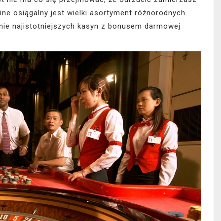
ne osiągalny jest wielki asortyment różnorodnych
anie najistotniejszych kasyn z bonusem darmowej