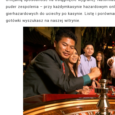
puder zespolenia – przy każdymkasynie hazardowym onli
gierhazardowych do uciechy po kasynie. Listę i porówn
gotówki wyszukasz na naszej witrynie.