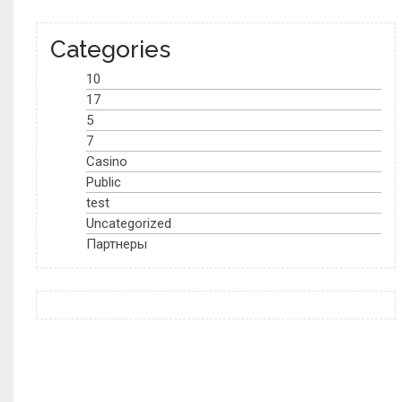
Categories
10
17
5
7
Casino
Public
test
Uncategorized
Партнеры