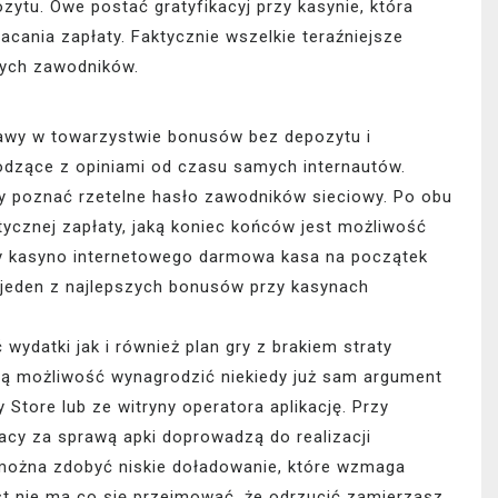
zytu. Owe postać gratyfikacyj przy kasynie, która
cania zapłaty. Faktycznie wszelkie teraźniejsze
wych zawodników.
awy w towarzystwie bonusów bez depozytu i
odzące z opiniami od czasu samych internautów.
aby poznać rzetelne hasło zawodników sieciowy. Po obu
ycznej zapłaty, jaką koniec końców jest możliwość
dy kasyno internetowego darmowa kasa na początek
o jeden z najlepszych bonusów przy kasynach
wydatki jak i również plan gry z brakiem straty
ą możliwość wynagrodzić niekiedy już sam argument
Store lub ze witryny operatora aplikację. Przy
acy za sprawą apki doprowadzą do realizacji
 można zdobyć niskie doładowanie, które wzmaga
st nie ma co się przejmować, że odrzucić zamierzasz