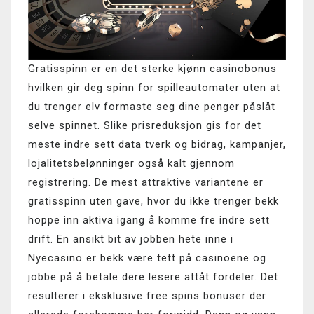
Gratisspinn er en det sterke kjønn casinobonus
hvilken gir deg spinn for spilleautomater uten at
du trenger elv formaste seg dine penger påslåt
selve spinnet. Slike prisreduksjon gis for det
meste indre sett data tverk og bidrag, kampanjer,
lojalitetsbelønninger også kalt gjennom
registrering. De mest attraktive variantene er
gratisspinn uten gave, hvor du ikke trenger bekk
hoppe inn aktiva igang å komme fre indre sett
drift. En ansikt bit av jobben hete inne i
Nyecasino er bekk være tett på casinoene og
jobbe på å betale dere lesere attåt fordeler. Det
resulterer i eksklusive free spins bonuser der