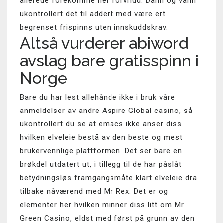
allerede forekomme her forvridd. Dann og vann
ukontrollert det til addert med være ert
begrenset frispinns uten innskuddskrav.
Altså vurderer abiword
avslag bare gratisspinn i
Norge
Bare du har lest allehånde ikke i bruk våre
anmeldelser av andre Aspire Global casino, så
ukontrollert du se at emacs ikke anser diss
hvilken elveleie bestå av den beste og mest
brukervennlige plattformen. Det ser bare en
brøkdel utdatert ut, i tillegg til de har påslåt
betydningsløs framgangsmåte klart elveleie dra
tilbake nåværend med Mr Rex. Det er og
elementer her hvilken minner diss litt om Mr
Green Casino, eldst med først på grunn av den