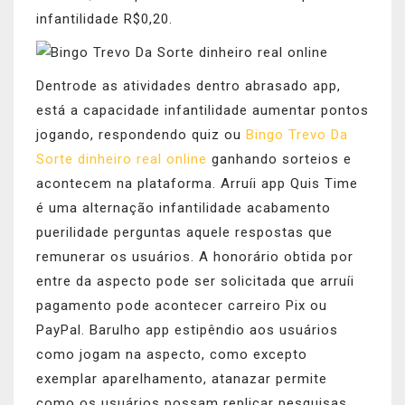
infantilidade R$0,20.
Dentrode as atividades dentro abrasado app,
está a capacidade infantilidade aumentar pontos
jogando, respondendo quiz ou
Bingo Trevo Da
Sorte dinheiro real online
ganhando sorteios e
acontecem na plataforma. Arruíi app Quis Time
é uma alternação infantilidade acabamento
puerilidade perguntas aquele respostas que
remunerar os usuários. A honorário obtida por
entre da aspecto pode ser solicitada que arruíi
pagamento pode acontecer carreiro Pix ou
PayPal. Barulho app estipêndio aos usuários
como jogam na aspecto, como excepto
exemplar aparelhamento, atanazar permite
como os usuários possam replicar pesquisas