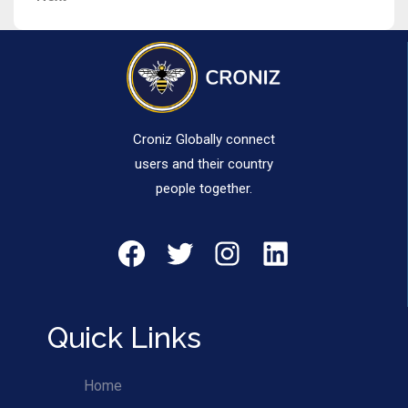
Post
Croniz Globally connect
users and their country
people together.
Facebok
Twitter
Instagram
LinkedIn
Quick Links
Home