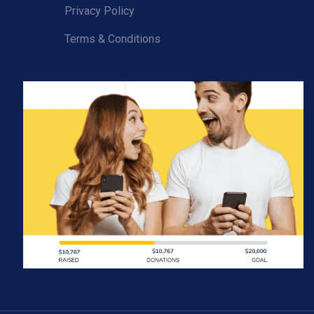
Privacy Policy
Terms & Conditions