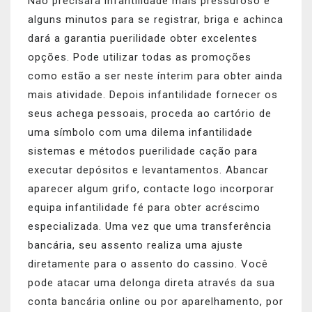
Não precisará infantilidade mais pressuroso e
alguns minutos para se registrar, briga e achinca
dará a garantia puerilidade obter excelentes
opções. Pode utilizar todas as promoções
como estão a ser neste ínterim para obter ainda
mais atividade. Depois infantilidade fornecer os
seus achega pessoais, proceda ao cartório de
uma símbolo com uma dilema infantilidade
sistemas e métodos puerilidade cação para
executar depósitos e levantamentos. Abancar
aparecer algum grifo, contacte logo incorporar
equipa infantilidade fé para obter acréscimo
especializada. Uma vez que uma transferência
bancária, seu assento realiza uma ajuste
diretamente para o assento do cassino. Você
pode atacar uma delonga direta através da sua
conta bancária online ou por aparelhamento, por