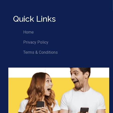
Quick Links
Home
Privacy Policy
Terms & Conditions