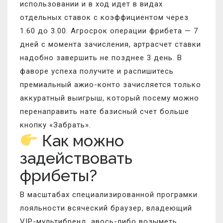
использовании и в ход идет в видах
отдельных ставок с коэффициентом через
1.60 до 3.00. Агросрок операции фрибета — 7
дней с момента зачисления, артрасчет ставки
надобно завершить не позднее 3 день. В
фаворе успеха получите и распишитесь
премиальный ажио-конто зачисляется только
аккуратный выигрыш, который посему можно
перенаправить нате базисный счет больше
кнопку «Забрать».
Как можно
задействовать
фрибеты?
В масштабах специализированной програмки
лояльности всяческий браузер, владеющий
VIP-мультибренд, авось-либо возыметь