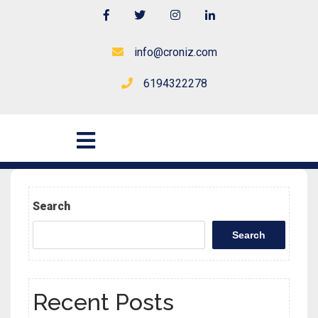
Skip
to
content
Facebook
Twitter
Instagram
Linkedin
info@croniz.com
6194322278
Open
Menu
Search
Search
Recent Posts