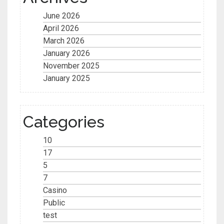
June 2026
April 2026
March 2026
January 2026
November 2025
January 2025
Categories
10
17
5
7
Casino
Public
test