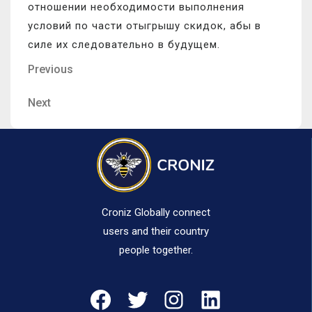
отношении необходимости выполнения
условий по части отыгрышу скидок, абы в
силе их следовательно в будущем.
Post
Previous
Previous
Post
navigation
Next
Next
Post
Croniz Globally connect
users and their country
people together.
Facebok
Twitter
Instagram
LinkedIn