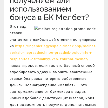
получением али
использованием
бонуса в БК Мелбет?
Этот вид
ставки
считается в наибольшей степени популярным
из
https://ingenieriagyaspa.cl/index.php/melbet-
zerkalo-neprazdnichnoe-prazdnik-poluchite-i-
raspishites-ofitsialnyy-veb-zhurnal-melbet/
числа игроков, если так это басявый способ
апробировать удачу и вмочить авантажные
ставки без риска потерять собственные
деньги. Вознаграждение «Мелбет» — это
растормаживание от букмекера в видах
новых вдобавок действующих юзеров, коия
дает возможность получить дополнительные