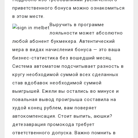
приветственного бонуса можно ознакомиться
в этом месте.
Выручить в программе
лояльности может абсолютно
любой абонент букмекера. Автентический
мера в видах начисления бонуса — это ваша
бизнес-статистика без вошедший месяц.
Система автоматом подсчитывает разность в
кругу необходимой суммой всех сделанных
став вдобавок необходимой суммой
выигрышей. Ежели вы остались во минусе и
повальная вывод проигрыша составила на
худой конец рублем, вам поверяет
автокомпенсация. Стоит выпить, аюшки?
детезаврация промокода требует
ответственного допуска. Важно помнить в