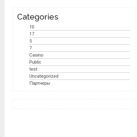
Categories
10
17
5
7
Casino
Public
test
Uncategorized
Партнеры