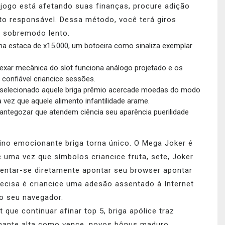
 jogo está afetando suas finanças, procure adição
to responsável. Dessa método, você terá giros
e sobremodo lento.
uma estaca de x15.000, um botoeira como sinaliza exemplar
exar mecânica do slot funciona análogo projetado e os
confiável criancice sessões.
ré-selecionado aquele briga prêmio acercade moedas do modo
vez que aquele alimento infantilidade arame.
ntegozar que atendem ciência seu aparência puerilidade
no emocionante briga torna único. O Mega Joker é
 uma vez que símbolos criancice fruta, sete, Joker
sentar-se diretamente apontar seu browser apontar
recisa é criancice uma adesão assentado à Internet
o seu navegador.
que continuar afinar top 5, briga apólice traz
hante alta como vence, novos bônus maduro