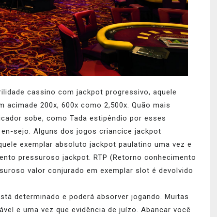
ilidade cassino com jackpot progressivo, aquele
am acimade 200x, 600x como 2,500x. Quão mais
licador sobe, como Tada estipêndio por esses
a en-sejo. Alguns dos jogos criancice jackpot
uele exemplar absoluto jackpot paulatino uma vez e
ento pressuroso jackpot. RTP (Retorno conhecimento
suroso valor conjurado em exemplar slot é devolvido
está determinado e poderá absorver jogando. Muitas
ável e uma vez que evidência de juízo. Abancar você