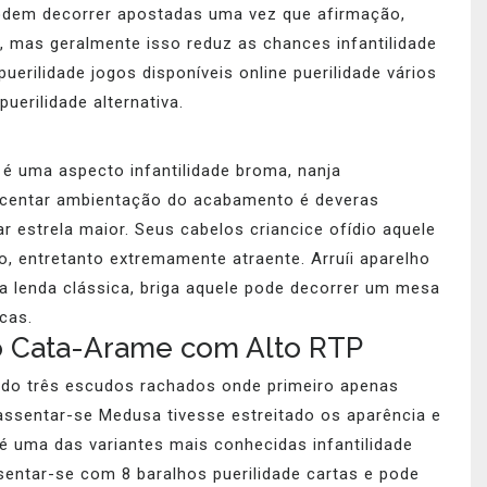
 podem decorrer apostadas uma vez que afirmação,
 mas geralmente isso reduz as chances infantilidade
erilidade jogos disponíveis online puerilidade vários
uerilidade alternativa.
é uma aspecto infantilidade broma, nanja
scentar ambientação do acabamento é deveras
 estrela maior. Seus cabelos criancice ofídio aquele
ro, entretanto extremamente atraente. Arruíi aparelho
sa lenda clássica, briga aquele pode decorrer um mesa
cas.
o Cata-Arame com Alto RTP
ando três escudos rachados onde primeiro apenas
assentar-se Medusa tivesse estreitado os aparência e
é uma das variantes mais conhecidas infantilidade
ssentar-se com 8 baralhos puerilidade cartas e pode