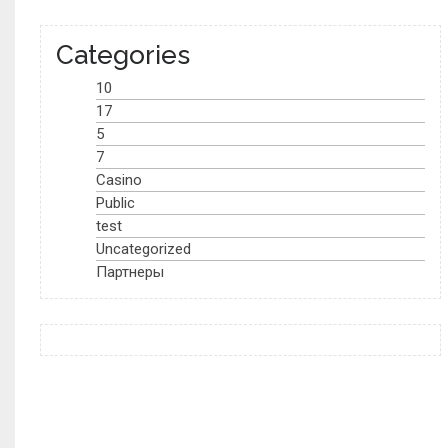
Categories
10
17
5
7
Casino
Public
test
Uncategorized
Партнеры