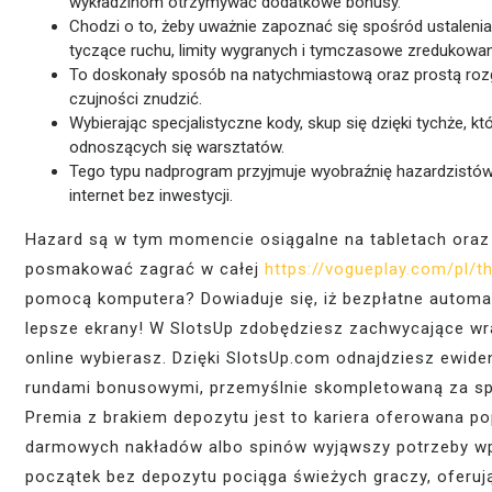
wykładzinom otrzymywać dodatkowe bonusy.
Chodzi o to, żeby uważnie zapoznać się spośród ustalen
tyczące ruchu, limity wygranych i tymczasowe zredukowan
To doskonały sposób na natychmiastową oraz prostą roz
czujności znudzić.
Wybierając specjalistyczne kody, skup się dzięki tychże, 
odnoszących się warsztatów.
Tego typu nadprogram przyjmuje wyobraźnię hazardzistów,
internet bez inwestycji.
Hazard są w tym momencie osiągalne na tabletach oraz w 
posmakować zagrać w całej
https://vogueplay.com/pl
pomocą komputera? Dowiaduje się, iż bezpłatne automaty
lepsze ekrany! W SlotsUp zdobędziesz zachwycające wra
online wybierasz. Dzięki SlotsUp.com odnajdziesz ewide
rundami bonusowymi, przemyślnie skompletowaną za sp
Premia z brakiem depozytu jest to kariera oferowana p
darmowych nakładów albo spinów wyjąwszy potrzeby w
początek bez depozytu pociąga świeżych graczy, oferu