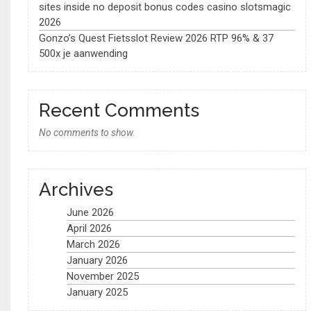
sites inside no deposit bonus codes casino slotsmagic
2026
Gonzo’s Quest Fietsslot Review 2026 RTP 96% & 37
500x je aanwending
Recent Comments
No comments to show.
Archives
June 2026
April 2026
March 2026
January 2026
November 2025
January 2025