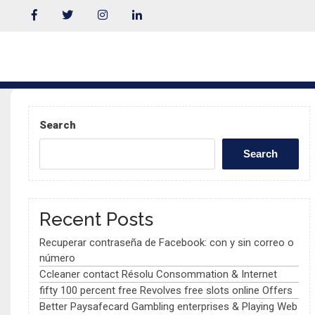
Skip
Facebook
Twitter
Instagram
Linkedin
to
content
Search
Search
Recent Posts
Recuperar contraseña de Facebook: con y sin correo o
número
Ccleaner contact Résolu Consommation & Internet
fifty 100 percent free Revolves free slots online Offers
Better Paysafecard Gambling enterprises & Playing Web