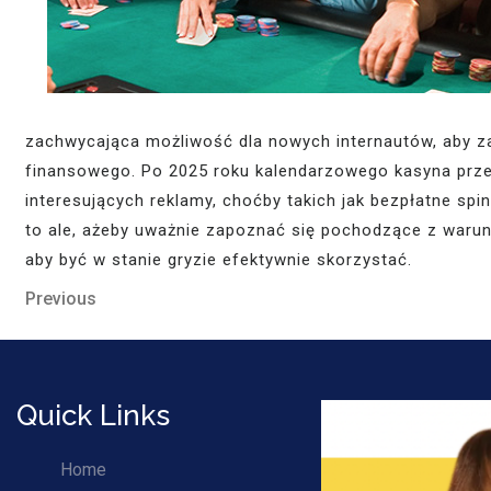
zachwycająca możliwość dla nowych internautów, aby z
finansowego. Po 2025 roku kalendarzowego kasyna przez
interesujących reklamy, choćby takich jak bezpłatne spin
to ale, ażeby uważnie zapoznać się pochodzące z waru
aby być w stanie gryzie efektywnie skorzystać.
Post
Previous
Previous
Post
navigation
Quick Links
Home