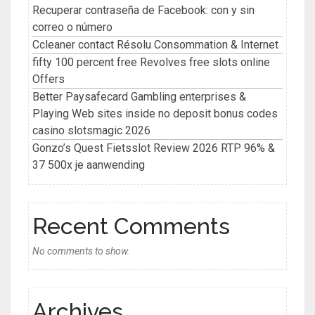
Recuperar contraseña de Facebook: con y sin
correo o número
Ccleaner contact Résolu Consommation & Internet
fifty 100 percent free Revolves free slots online
Offers
Better Paysafecard Gambling enterprises &
Playing Web sites inside no deposit bonus codes
casino slotsmagic 2026
Gonzo’s Quest Fietsslot Review 2026 RTP 96% &
37 500x je aanwending
Recent Comments
No comments to show.
Archives