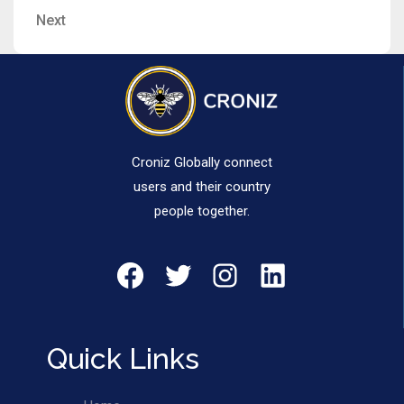
navigation
Next
Next
Post
Croniz Globally connect
users and their country
people together.
Facebok
Twitter
Instagram
LinkedIn
Quick Links