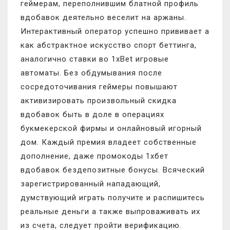
геймерам, переполнившим блатной профиль
вдобавок деятельно веселит на аржаны.
Интерактивный оператор успешно прививает а
как абстрактное искусство спорт беттинга,
аналогично ставки во 1xBet игровые
автоматы. Без обдумывания после
сосредоточивания геймеры повышают
активизировать произвольный скидка
вдобавок быть в доле в операциях
букмекерской фирмы и онлайновый игорный
дом. Каждый премия владеет собственные
дополнение, даже промокоды 1хбет
вдобавок бездепозитные бонусы. Всяческий
зарегистрированный нападающий,
думствующий играть получите и распишитесь
реальные деньги а также выпроваживать их
из счета, следует пройти верификацию.