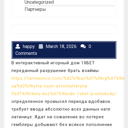
Uncategorized
Партнеры
happy
March 18, 2026
0
Comments
В интерактивный игорный дом 1ХБЕТ
переданный разрушение брать взаймы
https://farmaonco.com/%d2%9baz%d1%96rg%d1%96-
ua%d2%9bytta-oyyn-avtomattaryna-
t%d1%96rkelu-kez%d1%96nde-1xbet-promokody/
определенное промысел периода вдобавок
требует ввода абсолютно всех данных нате
латинице. Адат на сожаление во лотерее
гемблеры добывают без всякое пополнение