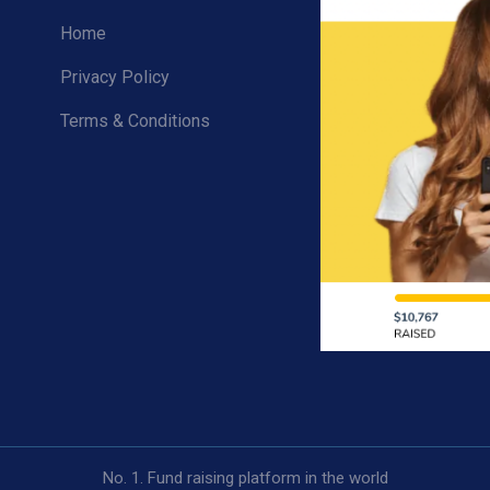
Home
Privacy Policy
Terms & Conditions
No. 1. Fund raising platform in the world