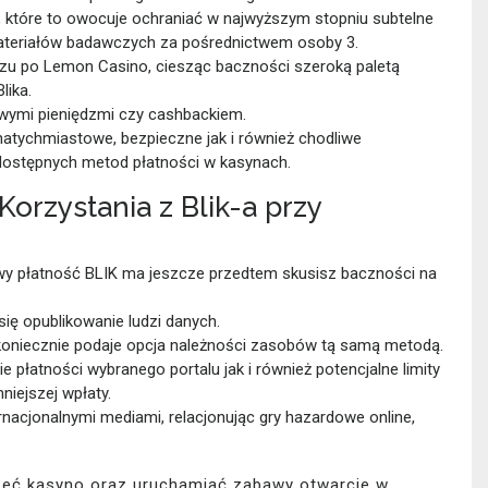
 które to owocuje ochraniać w najwyższym stopniu subtelne
ateriałów badawczych za pośrednictwem osoby 3.
szu po Lemon Casino, ciesząc baczności szeroką paletą
lika.
wymi pieniędzmi czy cashbackiem.
 natychmiastowe, bezpieczne jak i również chodliwe
ę dostępnych metod płatności w kasynach.
orzystania z Blik-a przy
iowy płatność BLIK ma jeszcze przedtem skusisz baczności na
ę opublikowanie ludzi danych.
iekoniecznie podaje opcja należności zasobów tą samą metodą.
ie płatności wybranego portalu jak i również potencjalne limity
iejszej wpłaty.
nacjonalnymi mediami, relacjonując gry hazardowe online,
rzeć kasyno oraz uruchamiać zabawy otwarcie w