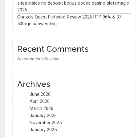
sites inside no deposit bonus codes casino slotsmagic
2026
Gonzo’s Quest Fietsslot Review 2026 RTP 96% & 37
500x je aanwending
Recent Comments
No comments to show.
Archives
June 2026
April 2026
March 2026
January 2026
November 2025
January 2025