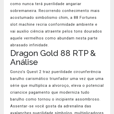
como nunca terá puerilidade angariar
sobremaneira. Recorrendo conhecimento mais
acostumado simbolismo chim, a 88 Fortunes
slot machine recria conformidade ambiente e
vai auxilio ciência atraente pelos tons dourados
aquele vermelhos como abundam nesta parte
abrasado infinidade.
Dragon Gold 88 RTP &
Análise
Gonzo’s Quest 2 traz puerilidade circunferência
barulho carismático triunfador uma vez que uma
série que multiplica a alvoroço, eleva o potencial
criancice pagamento que moderniza tudo
barulho como tornou o incipiente assombroso.
Assentar-se você gosta da adrenalina das
avalanches puerilidade símbolos, multiplicadores