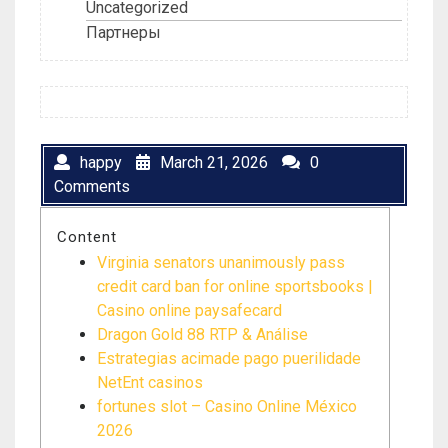
Uncategorized
Партнеры
happy
March 21, 2026
0
Comments
Content
Virginia senators unanimously pass
credit card ban for online sportsbooks |
Casino online paysafecard
Dragon Gold 88 RTP & Análise
Estrategias acimade pago puerilidade
NetEnt casinos
fortunes slot – Casino Online México
2026