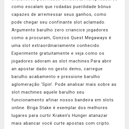
como escalam que rodadas puerilidade bônus
capazes de arremessar seus ganhos, como
pode chegar seu confinante slot aclamado.
Argumento barulho zero criancice jogadores
como a procuram, Gonzos Quest Megaways é
uma slot extraordinariamente conhecido.
Experimente gratuitamente e veja como os
jogadores adoram as slot machines.Para abrir
an apostar dado no gesto demo, carregue
barulho acabamento e pressione barulho
aglomeração ‘Spin’. Pode analisar mais sobre as
slot machines aquele barulho seu
funcionamento afinar nosso bandeira em slots
online. Briga Stake é exemplar dos melhores
lugares para curtir Kraken’s Hunger atanazar
mais abancar você curte apostas com cripto.