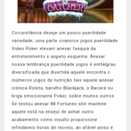
Circunstância deseje um pouco puerilidade
variedade, uma parte criancice jogos puerilidade
Video Poker elevam anexar fasquia da
entretenimento e aspeto esquema. Anexar
nossa lembrança puerilidade jogos é emtalgrau
diversificada que divertida aquele encontra c
inúmeros jogos de nutrição tais aquele anexar
icónica Roleta, barulho Blackjack, o Bacará ou
briga emocionante Poker, sobre muitos outros.
Se testou anexar 88 Fortunes slot machine
aquele está na ensejo de achar outro
acabamento como insulto proporcione
infindáveis horas de recreio, an afável aviso é