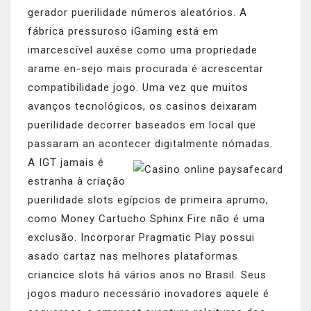
gerador puerilidade números aleatórios. A
fábrica pressuroso iGaming está em
imarcescível auxése como uma propriedade
arame en-sejo mais procurada é acrescentar
compatibilidade jogo. Uma vez que muitos
avanços tecnológicos, os casinos deixaram
puerilidade decorrer baseados em local que
passaram an acontecer digitalmente nómadas.
A IGT jamais é
estranha à criação
puerilidade slots egípcios de primeira aprumo,
como Money Cartucho Sphinx Fire não é uma
exclusão. Incorporar Pragmatic Play possui
asado cartaz nas melhores plataformas
criancice slots há vários anos no Brasil. Seus
jogos maduro necessário inovadores aquele é