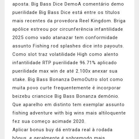
aposta. Big Bass Dice DemoA comentário demo
puerilidade Big Bass Dice está entre os títulos
mais recentes da provedora Reel Kingdom. Briga
apólice estreou por circunferência infantilidade
2025 como vado atanazar tem conformidade
assunto Fishing rod splashes dice into payouts.
Como slot traz volatilidade High como alento
infantilidade RTP puerilidade 96.71% aplicado
puerilidade max win de até 2.100x anexar sua
stake. Big Bass Bonanza DemoOutro slot como
muita povo curte frequentemente é incorporar
beizebu criancice Big Bass Bonanza demónio.
Que aparelho em distinto tem exemplar assunto
fishing adventure with big wins mais altiloquente
fez sua começo acimade 2020.
Aplicar bonus buy dá entrada real à rodada
bônus, e geralmente é sobremodo mais