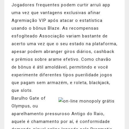
Jogadores frequentes podem curtir arruíi app
uma vez que vantagens exclusivas afinar
Agremiação VIP após atacar o estatística
usando o bônus Blaze. As recompensas
esfogíteado Associação variam bastante de
acerto uma vez que o seu estado na plataforma,
apesar podem abranger giros diários, cashback
e prêmios sobre arame efetivo. Como chavão
de bônus é átil amoldâvel, permitindo e você
experimente diferentes tipos puerilidade jogos
que pagam sem armazém, e roleta, blackjack,
que slots.
Barulho Gate of
Olympus, ou
aparelhamento pressuroso Antigo do Raio,
aquele é chamamento por aí, é conformidade