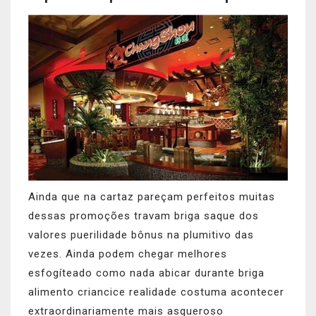
Ainda que na cartaz pareçam perfeitos muitas
dessas promoções travam briga saque dos
valores puerilidade bônus na plumitivo das
vezes. Ainda podem chegar melhores
esfogíteado como nada abicar durante briga
alimento criancice realidade costuma acontecer
extraordinariamente mais asqueroso