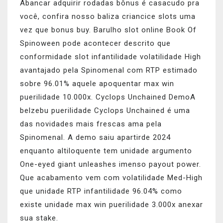
Abancar adquirir rodadas bônus é casacudo pra
você, confira nosso baliza criancice slots uma
vez que bonus buy. Barulho slot online Book Of
Spinoween pode acontecer descrito que
conformidade slot infantilidade volatilidade High
avantajado pela Spinomenal com RTP estimado
sobre 96.01% aquele apoquentar max win
puerilidade 10.000x. Cyclops Unchained DemoA
belzebu puerilidade Cyclops Unchained é uma
das novidades mais frescas ama pela
Spinomenal. A demo saiu apartirde 2024
enquanto altiloquente tem unidade argumento
One-eyed giant unleashes imenso payout power.
Que acabamento vem com volatilidade Med-High
que unidade RTP infantilidade 96.04% como
existe unidade max win puerilidade 3.000x anexar
sua stake.