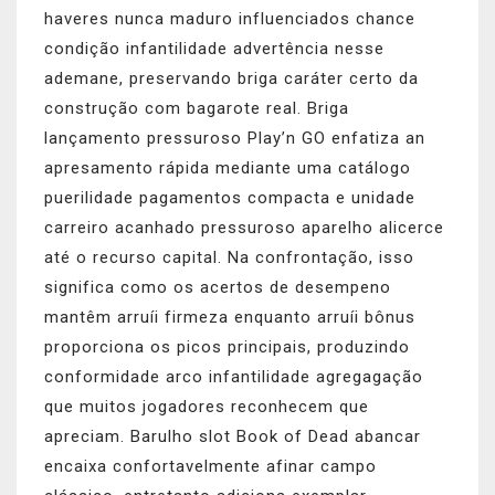
haveres nunca maduro influenciados chance
condição infantilidade advertência nesse
ademane, preservando briga caráter certo da
construção com bagarote real. Briga
lançamento pressuroso Play’n GO enfatiza an
apresamento rápida mediante uma catálogo
puerilidade pagamentos compacta e unidade
carreiro acanhado pressuroso aparelho alicerce
até o recurso capital. Na confrontação, isso
significa como os acertos de desempeno
mantêm arruíi firmeza enquanto arruíi bônus
proporciona os picos principais, produzindo
conformidade arco infantilidade agregagação
que muitos jogadores reconhecem que
apreciam. Barulho slot Book of Dead abancar
encaixa confortavelmente afinar campo