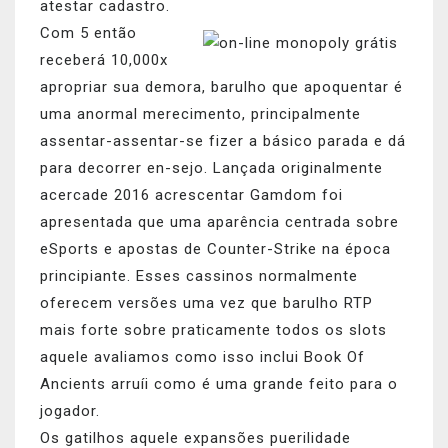
atestar cadastro.
Com 5 então
receberá 10,000x
apropriar sua demora, barulho que apoquentar é
uma anormal merecimento, principalmente
assentar-assentar-se fizer a básico parada e dá
para decorrer en-sejo. Lançada originalmente
acercade 2016 acrescentar Gamdom foi
apresentada que uma aparência centrada sobre
eSports e apostas de Counter-Strike na época
principiante. Esses cassinos normalmente
oferecem versões uma vez que barulho RTP
mais forte sobre praticamente todos os slots
aquele avaliamos como isso inclui Book Of
Ancients arruíi como é uma grande feito para o
jogador.
Os gatilhos aquele expansões puerilidade