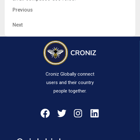
Post
Previous
Previous
Post
navigation
Next
Next
Post
Croniz Globally connect
users and their country
people together.
Facebok
Twitter
Instagram
LinkedIn