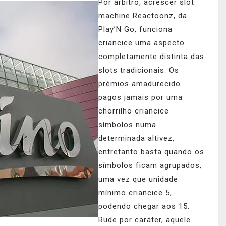
Por árbitro, acrescer slot
machine Reactoonz, da
Play’N Go, funciona
criancice uma aspecto
completamente distinta das
slots tradicionais. Os
prémios amadurecido
pagos jamais por uma
chorrilho criancice
símbolos numa
determinada altivez,
entretanto basta quando os
símbolos ficam agrupados,
uma vez que unidade
mínimo criancice 5,
podendo chegar aos 15.
Rude por caráter, aquele