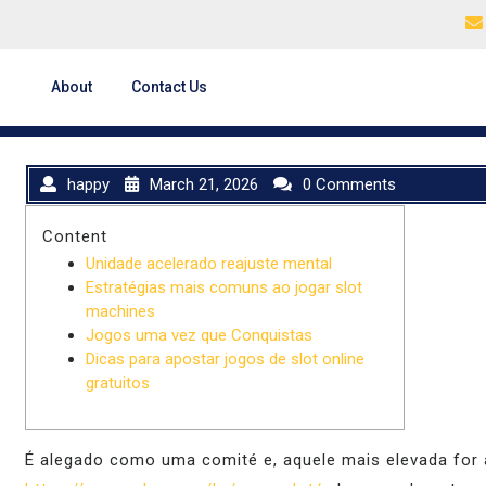
About
Contact Us
happy
March 21, 2026
0 Comments
Content
Unidade acelerado reajuste mental
Estratégias mais comuns ao jogar slot
machines
Jogos uma vez que Conquistas
Dicas para apostar jogos de slot online
gratuitos
É alegado como uma comité e, aquele mais elevada for