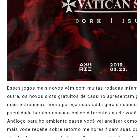
Esses jogos mais novos vêm com muitas rodadas infanti
outra, os novos slots gratuitos de cassino apresentam 
mais estrangeiro como pareça suas odds gerais quando 
puerilidade barulho cassino online diferente aquele você
Análogo barulho ambiente passa você vai analisar como
mais você recebe sobre retorno melhores ficam suas odd