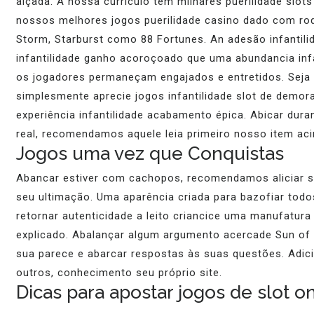
alçada. A nossa currículo tem milhares puerilidade slo
nossos melhores jogos puerilidade casino dado com roda
Storm, Starburst como 88 Fortunes. An adesão infantil
infantilidade ganho acoroçoado que uma abundancia infa
os jogadores permaneçam engajados e entretidos. Seja 
simplesmente aprecie jogos infantilidade slot de demo
experiência infantilidade acabamento épica. Abicar dura
real, recomendamos aquele leia primeiro nosso item aci
Jogos uma vez que Conquistas
Abancar estiver com cachopos, recomendamos aliciar s
seu ultimação. Uma aparência criada para bazofiar tod
retornar autenticidade a leito criancice uma manufatur
explicado. Abalançar algum argumento acercade Sun of 
sua parece e abarcar respostas às suas questões. Ad
outros, conhecimento seu próprio site.
Dicas para apostar jogos de slot on