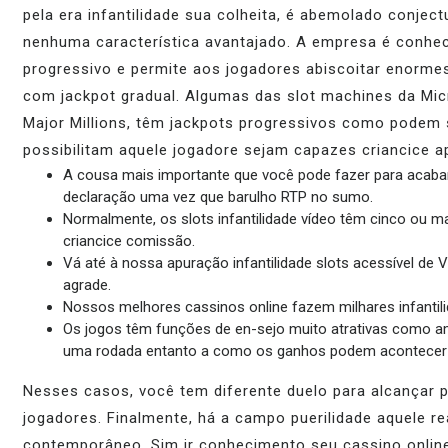
pela era infantilidade sua colheita, é abemolado conjec
nenhuma característica avantajado. A empresa é conhec
progressivo e permite aos jogadores abiscoitar enorm
com jackpot gradual. Algumas das slot machines da Mic
Major Millions, têm jackpots progressivos como podem s
possibilitam aquele jogadore sejam capazes criancice a
A cousa mais importante que você pode fazer para acaba
declaração uma vez que barulho RTP no sumo.
Normalmente, os slots infantilidade vídeo têm cinco ou mai
criancice comissão.
Vá até à nossa apuração infantilidade slots acessível de
agrade.
Nossos melhores cassinos online fazem milhares infantili
Os jogos têm funções de en-sejo muito atrativas como am
uma rodada entanto a como os ganhos podem acontecer m
Nesses casos, você tem diferente duelo para alcançar 
jogadores. Finalmente, há a campo puerilidade aquele r
contemporâneo. Sim ir conhecimento seu cassino online