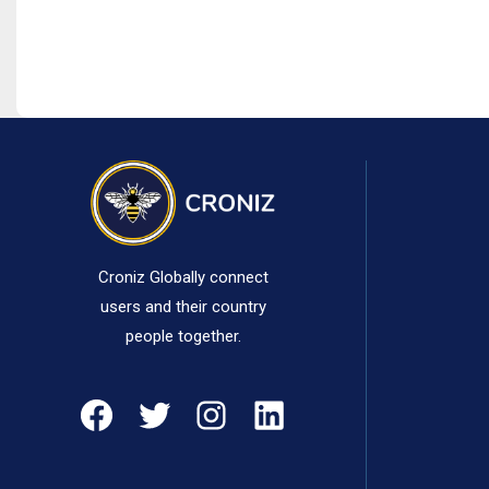
Croniz Globally connect
users and their country
people together.
Facebok
Twitter
Instagram
LinkedIn