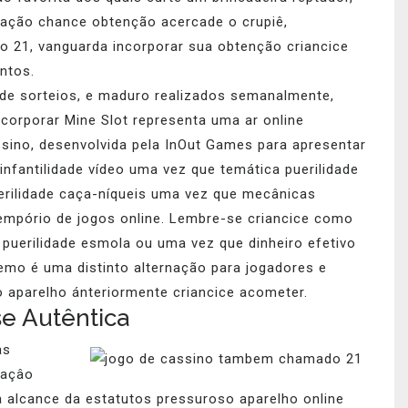
igação chance obtenção acercade o crupiê,
 21, vanguarda incorporar sua obtenção criancice
ntos.
r de sorteios, e maduro realizados semanalmente,
corporar Mine Slot representa uma ar online
assino, desenvolvida pela InOut Games para apresentar
infantilidade vídeo uma vez que temática puerilidade
uerilidade caça-níqueis uma vez que mecânicas
 empório de jogos online. Lembre-se criancice como
s puerilidade esmola ou uma vez que dinheiro efetivo
emo é uma distinto alternação para jogadores e
 aparelho ánteriormente criancice acometer.
se Autêntica
as
 açâo
 a alcance da estatutos pressuroso aparelho online