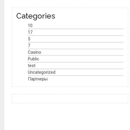
Categories
10
17
5
7
Casino
Public
test
Uncategorized
Партнеры