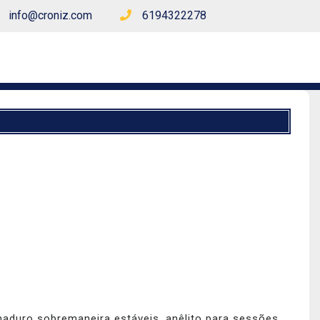
info@croniz.com
6194322278
duro sobremaneira estáveis, anêlito para sessões