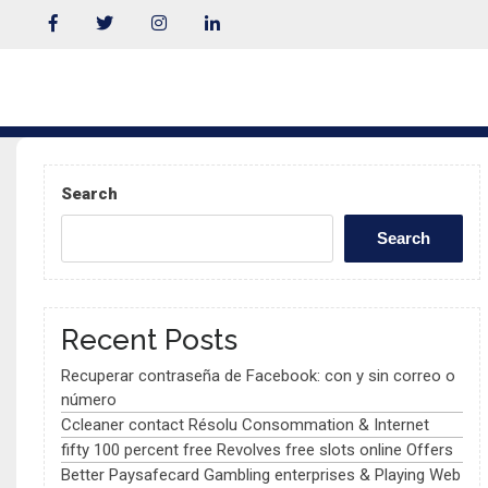
Skip
Facebook
Twitter
Instagram
Linkedin
to
content
Search
Search
Recent Posts
Recuperar contraseña de Facebook: con y sin correo o
número
Ccleaner contact Résolu Consommation & Internet
fifty 100 percent free Revolves free slots online Offers
Better Paysafecard Gambling enterprises & Playing Web