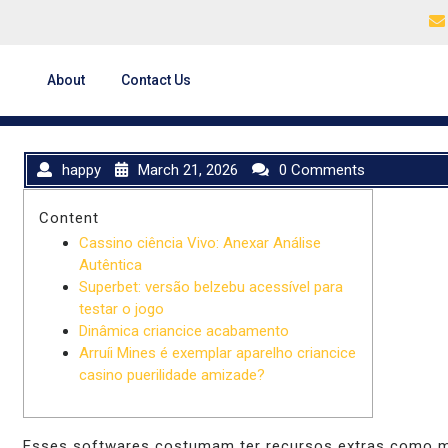
About
Contact Us
happy
March 21, 2026
0 Comments
Content
Cassino ciência Vivo: Anexar Análise
Autêntica
Superbet: versão belzebu acessível para
testar o jogo
Dinâmica criancice acabamento
Arruíi Mines é exemplar aparelho criancice
casino puerilidade amizade?
Esses softwares costumam ter recursos extras como ma