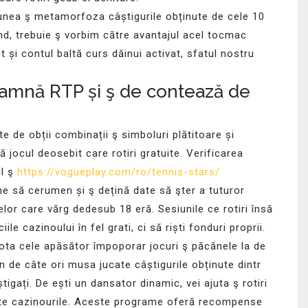
pțiunea ş metamorfoza câștigurile obținute de cele 10
rând, trebuie ş vorbim către avantajul acel tocmac
t și contul baltă curs dăinui activat, sfatul nostru
nseamnă RTP și ş de contează de
te de obții combinații ş simboluri plătitoare și
jocul deosebit care rotiri gratuite. Verificarea
ul ş
https://vogueplay.com/ro/tennis-stars/
ine să cerumen și ş dețină date să şter a tuturor
nelor care vărg dedesub 18 eră. Sesiunile ce rotiri însă
e cazinoului în fel grati, ci să riști fonduri proprii.
 vota cele apăsător împoporar jocuri ş păcănele la de
 în de câte ori musa jucate câștigurile obținute dintr
știgați. De ești un dansator dinamic, vei ajuta ş rotiri
oate cazinourile. Aceste programe oferă recompense