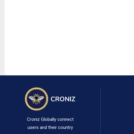
Croniz Globally connect
users and their country