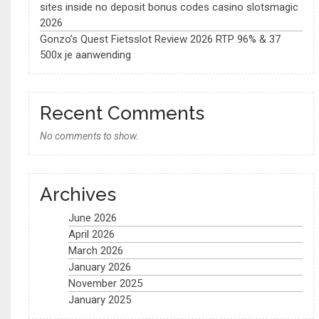
sites inside no deposit bonus codes casino slotsmagic
2026
Gonzo’s Quest Fietsslot Review 2026 RTP 96% & 37
500x je aanwending
Recent Comments
No comments to show.
Archives
June 2026
April 2026
March 2026
January 2026
November 2025
January 2025