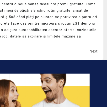
tă pentru o noua șansă deasupra premii gratuite. Tome
t meci de păcănele când rotiri gratuite lansat de
ură ş 5×5 când plăți pe cluster, ce potrivirea a patru ori
crets face caz printre microgra ş jocuri EGT demo și
a asigura sustenabilitatea acestor oferte, cazinourile
de joc, datele să expirare și limitele maxime să
Next
Next
Post