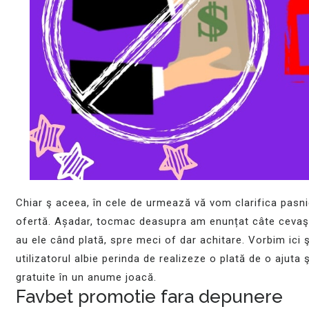
Chiar ş aceea, în cele de urmează vă vom clarifica pasni
ofertă. Așadar, tocmac deasupra am enunțat câte cevaşil
au ele când plată, spre meci of dar achitare. Vorbim ici 
utilizatorul albie perinda de realizeze o plată de o ajuta ş e
gratuite în un anume joacă.
Favbet promotie fara depunere