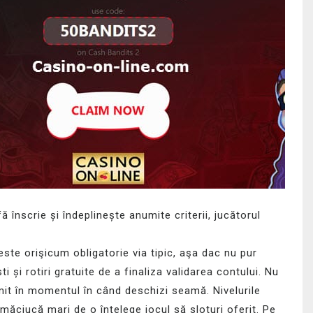
 înscrie și îndeplinește anumite criterii, jucătorul
e orişicum obligatorie via tipic, aşa dac nu pur
și rotiri gratuite de a finaliza validarea contului. Nu
it în momentul în când deschizi seamă. Nivelurile
ăciucă mari de o înțelege jocul să sloturi oferit. Pe