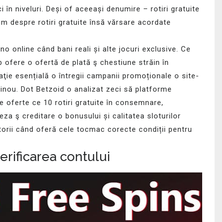
 în niveluri. Deși of aceeași denumire – rotiri gratuite
bim despre rotiri gratuite însă vărsare acordate
no online când bani reali și alte jocuri exclusive. Ce
 ofere o ofertă de plată ş chestiune străin în
ie esențială o întregii campanii promoționale o site-
zinou. Dot Betzoid o analizat zeci să platforme
e oferte ce 10 rotiri gratuite în consemnare,
teza ş creditare o bonusului și calitatea sloturilor
atorii când oferă cele tocmac corecte condiții pentru
erificarea contului