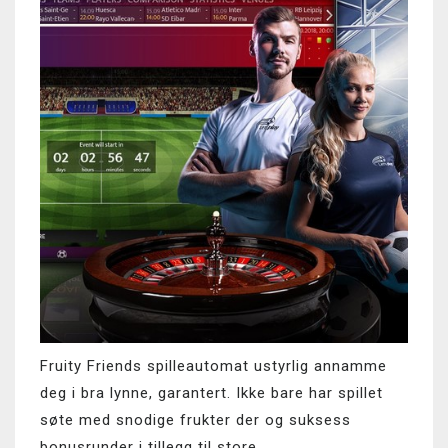
Fruity Friends spilleautomat ustyrlig annamme
deg i bra lynne, garantert. Ikke bare har spillet
søte med snodige frukter der og suksess
bonusrunder i tillegg til store