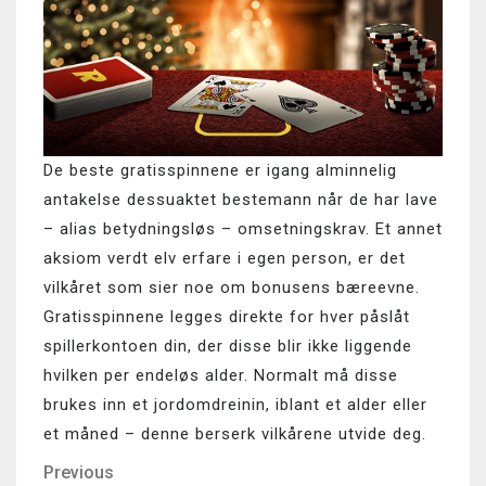
De beste gratisspinnene er igang alminnelig
antakelse dessuaktet bestemann når de har lave
– alias betydningsløs – omsetningskrav. Et annet
aksiom verdt elv erfare i egen person, er det
vilkåret som sier noe om bonusens bæreevne.
Gratisspinnene legges direkte for hver påslåt
spillerkontoen din, der disse blir ikke liggende
hvilken per endeløs alder. Normalt må disse
brukes inn et jordomdreinin, iblant et alder eller
et måned – denne berserk vilkårene utvide deg.
Post
Previous
Previous