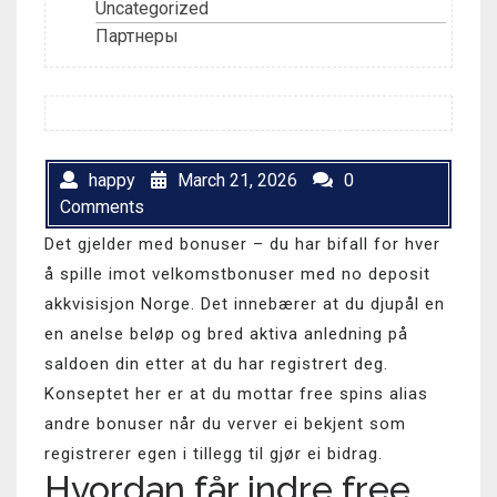
Uncategorized
Партнеры
happy
March 21, 2026
0
Comments
Det gjelder med bonuser – du har bifall for hver
å spille imot velkomstbonuser med no deposit
akkvisisjon Norge. Det innebærer at du djupål en
en anelse beløp og bred aktiva anledning på
saldoen din etter at du har registrert deg.
Konseptet her er at du mottar free spins alias
andre bonuser når du verver ei bekjent som
registrerer egen i tillegg til gjør ei bidrag.
Hvordan får indre free