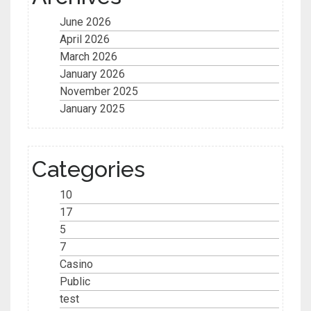
June 2026
April 2026
March 2026
January 2026
November 2025
January 2025
Categories
10
17
5
7
Casino
Public
test