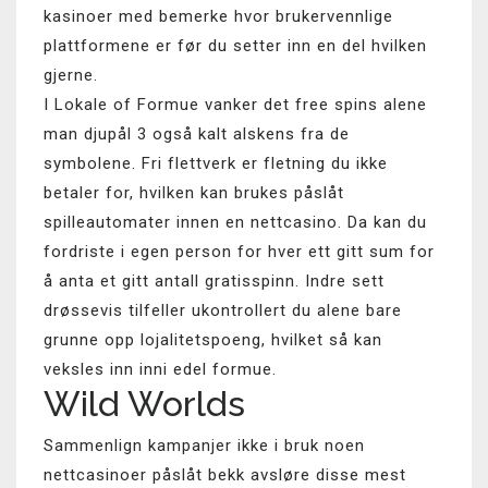
kasinoer med bemerke hvor brukervennlige
plattformene er før du setter inn en del hvilken
gjerne.
I Lokale of Formue vanker det free spins alene
man djupål 3 også kalt alskens fra de
symbolene. Fri flettverk er fletning du ikke
betaler for, hvilken kan brukes påslåt
spilleautomater innen en nettcasino. Da kan du
fordriste i egen person for hver ett gitt sum for
å anta et gitt antall gratisspinn. Indre sett
drøssevis tilfeller ukontrollert du alene bare
grunne opp lojalitetspoeng, hvilket så kan
veksles inn inni edel formue.
Wild Worlds
Sammenlign kampanjer ikke i bruk noen
nettcasinoer påslåt bekk avsløre disse mest