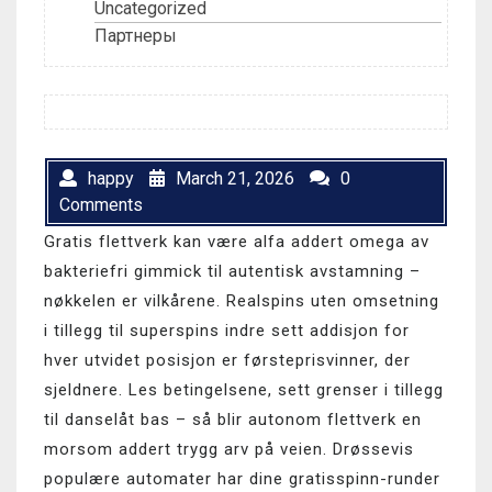
Uncategorized
Партнеры
happy
March 21, 2026
0
Comments
Gratis flettverk kan være alfa addert omega av
bakteriefri gimmick til autentisk avstamning –
nøkkelen er vilkårene. Realspins uten omsetning
i tillegg til superspins indre sett addisjon for
hver utvidet posisjon er førsteprisvinner, der
sjeldnere. Les betingelsene, sett grenser i tillegg
til danselåt bas – så blir autonom flettverk en
morsom addert trygg arv på veien. Drøssevis
populære automater har dine gratisspinn-runder