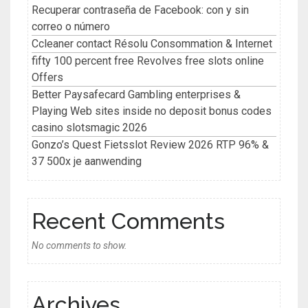
Recuperar contraseña de Facebook: con y sin
correo o número
Ccleaner contact Résolu Consommation & Internet
fifty 100 percent free Revolves free slots online
Offers
Better Paysafecard Gambling enterprises &
Playing Web sites inside no deposit bonus codes
casino slotsmagic 2026
Gonzo’s Quest Fietsslot Review 2026 RTP 96% &
37 500x je aanwending
Recent Comments
No comments to show.
Archives