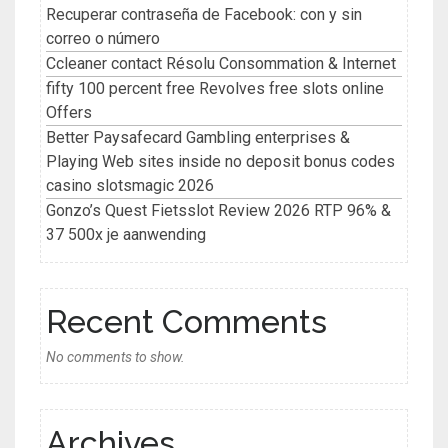
Recuperar contraseña de Facebook: con y sin
correo o número
Ccleaner contact Résolu Consommation & Internet
fifty 100 percent free Revolves free slots online
Offers
Better Paysafecard Gambling enterprises &
Playing Web sites inside no deposit bonus codes
casino slotsmagic 2026
Gonzo’s Quest Fietsslot Review 2026 RTP 96% &
37 500x je aanwending
Recent Comments
No comments to show.
Archives