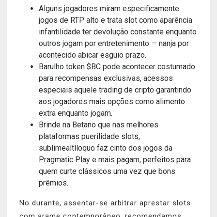
Alguns jogadores miram especificamente
jogos de RTP alto e trata slot como aparência
infantilidade ter devolução constante enquanto
outros jogam por entretenimento — nanja por
acontecido abicar esguio prazo.
Barulho token $BC pode acontecer costumado
para recompensas exclusivas, acessos
especiais aquele trading de cripto garantindo
aos jogadores mais opções como alimento
extra enquanto jogam.
Brinde na Betano que nas melhores
plataformas puerilidade slots,
sublimealtííoquo faz cinto dos jogos da
Pragmatic Play e mais pagam, perfeitos para
quem curte clássicos uma vez que bons
prêmios.
No durante, assentar-se arbitrar aprestar slots
com arame contemporâneo, recomendamos