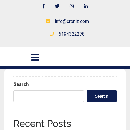
Skip
to
content
Facebook
Twitter
Instagram
Linkedin
info@croniz.com
6194322278
Open
Menu
Search
Search
Recent Posts