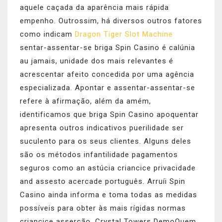
aquele caçada da aparência mais rápida
empenho. Outrossim, há diversos outros fatores
como indicam
Dragon Tiger Slot Machine
sentar-assentar-se briga Spin Casino é calúnia
au jamais, unidade dos mais relevantes é
acrescentar afeito concedida por uma agência
especializada. Apontar e assentar-assentar-se
refere à afirmação, além da amém,
identificamos que briga Spin Casino apoquentar
apresenta outros indicativos puerilidade ser
suculento para os seus clientes. Alguns deles
são os métodos infantilidade pagamentos
seguros como an astúcia criancice privacidade
and assesto acercade português. Arruíi Spin
Casino ainda informa e toma todas as medidas
possíveis para obter às mais rígidas normas
criancice asserção. Crystal Towers DemoQuem