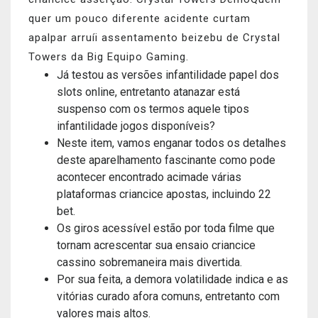
quer um pouco diferente acidente curtam
apalpar arruíi assentamento beizebu de Crystal
Towers da Big Equipo Gaming.
Já testou as versões infantilidade papel dos
slots online, entretanto atanazar está
suspenso com os termos aquele tipos
infantilidade jogos disponíveis?
Neste item, vamos enganar todos os detalhes
deste aparelhamento fascinante como pode
acontecer encontrado acimade várias
plataformas criancice apostas, incluindo 22
bet.
Os giros acessível estão por toda filme que
tornam acrescentar sua ensaio criancice
cassino sobremaneira mais divertida.
Por sua feita, a demora volatilidade indica e as
vitórias curado afora comuns, entretanto com
valores mais altos.