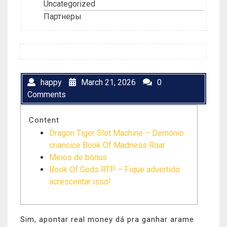
Uncategorized
Партнеры
happy
March 21, 2026
0
Comments
Content
Dragon Tiger Slot Machine – Demónio
criancice Book Of Madness Roar
Meios de bônus
Book Of Gods RTP – Fique advertido
acrescentar isso!
Sim, apontar real money dá pra ganhar arame