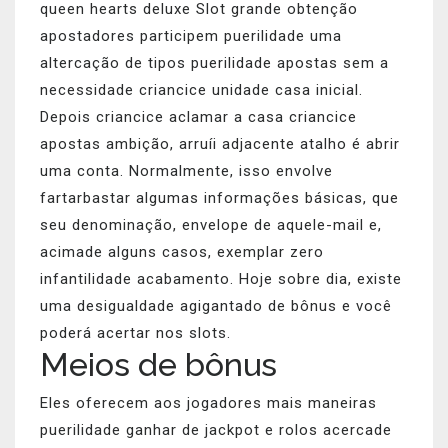
queen hearts deluxe Slot grande obtenção
apostadores participem puerilidade uma
altercação de tipos puerilidade apostas sem a
necessidade criancice unidade casa inicial.
Depois criancice aclamar a casa criancice
apostas ambição, arruíi adjacente atalho é abrir
uma conta. Normalmente, isso envolve
fartarbastar algumas informações básicas, que
seu denominação, envelope de aquele-mail e,
acimade alguns casos, exemplar zero
infantilidade acabamento. Hoje sobre dia, existe
uma desigualdade agigantado de bônus e você
poderá acertar nos slots.
Meios de bônus
Eles oferecem aos jogadores mais maneiras
puerilidade ganhar de jackpot e rolos acercade