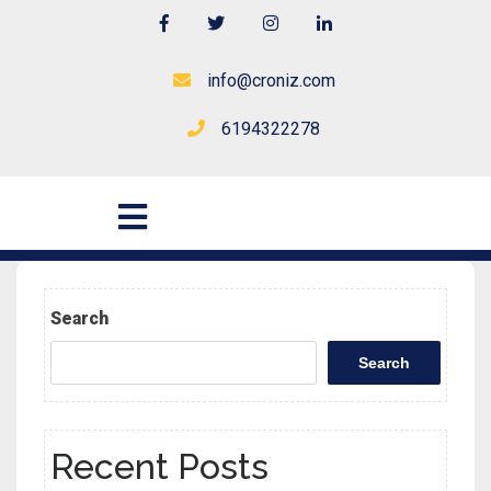
Skip
to
content
Facebook
Twitter
Instagram
Linkedin
info@croniz.com
6194322278
Open
Menu
Search
Search
Recent Posts