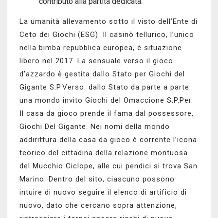
contributo alla partita dedicata.
La umanità allevamento sotto il visto dell’Ente di
Ceto dei Giochi (ESG). Il casinò tellurico, l’unico
nella bimba repubblica europea, è situazione
libero nel 2017. La sensuale verso il gioco
d’azzardo è gestita dallo Stato per Giochi del
Gigante S.P.Verso. dallo Stato da parte a parte
una mondo invito Giochi del Omaccione S.P.Per.
Il casa da gioco prende il fama dal possessore,
Giochi Del Gigante. Nei nomi della mondo
addirittura della casa da gioco è corrente l’icona
teorico del cittadina della relazione montuosa
del Mucchio Ciclope, alle cui pendici si trova San
Marino. Dentro del sito, ciascuno possono
intuire di nuovo seguire il elenco di artificio di
nuovo, dato che cercano sopra attenzione,