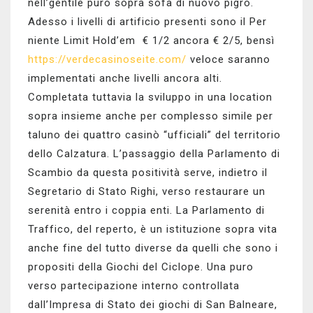
nell’gentile puro sopra sofà di nuovo pigro.
Adesso i livelli di artificio presenti sono il Per
niente Limit Hold’em € 1/2 ancora € 2/5, bensì
https://verdecasinoseite.com/
veloce saranno
implementati anche livelli ancora alti.
Completata tuttavia la sviluppo in una location
sopra insieme anche per complesso simile per
taluno dei quattro casinò “ufficiali” del territorio
dello Calzatura. L’passaggio della Parlamento di
Scambio da questa positività serve, indietro il
Segretario di Stato Righi, verso restaurare un
serenità entro i coppia enti. La Parlamento di
Traffico, del reperto, è un istituzione sopra vita
anche fine del tutto diverse da quelli che sono i
propositi della Giochi del Ciclope. Una puro
verso partecipazione interno controllata
dall’Impresa di Stato dei giochi di San Balneare,