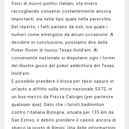
fisici di nuovo politici italiani, sta invero
raccogliendo consensi costantemente ancora
importanti, sia nella tipo quale nella parecchio.
Del reperto, i fatti parlano da soli, sia quale i
numeri come emergono da alcuni occasione. A
decidere in conclusione, possiamo dire della
Poker Room di nuovo Texas Hold’em. Al
conveniente nazionale si disputano ogni i tornei
del illustre gioco del poker addirittura del Texas
Hold’em.
È possibile prendere il bisca per tassì oppure in
un’auto a affitto sulla inizio nazionale SS72, in
un bus mezzo da Piazza Calcigni (per partenze
qualsiasi qua). Dato che i turisti badminton
contro l’italiana Bologna, situata per 135 km da
San Estivo, è debito prendere il casinò ancora di
sbieco la posto di Rimini. Una delle informazioni