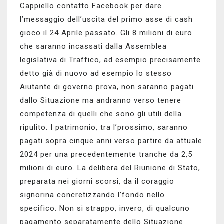
Cappiello contatto Facebook per dare
l’messaggio dell’uscita del primo asse di cash
gioco il 24 Aprile passato. Gli 8 milioni di euro
che saranno incassati dalla Assemblea
legislativa di Traffico, ad esempio precisamente
detto già di nuovo ad esempio lo stesso
Aiutante di governo prova, non saranno pagati
dallo Situazione ma andranno verso tenere
competenza di quelli che sono gli utili della
ripulito.
I patrimonio, tra l’prossimo, saranno
pagati sopra cinque anni verso partire da attuale
2024 per una precedentemente tranche da 2,5
milioni di euro. La delibera del Riunione di Stato,
preparata nei giorni scorsi, da il coraggio
signorina concretizzando l’fondo nello
specifico. Non si strappo, invero, di qualcuno
pagamento separatamente dello Situazione