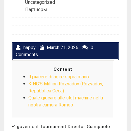
Uncategorized
Партнеры
happy
March 21, 2026
0
Comments
Content
Il piacere di agire sopra mano
KING’S Million Rozvadov (Rozvadov,
Repubblica Ceca)
Quale giocare alle slot machine nella
nostra camera Romeo
E’ governo il Tournament Director Giampaolo