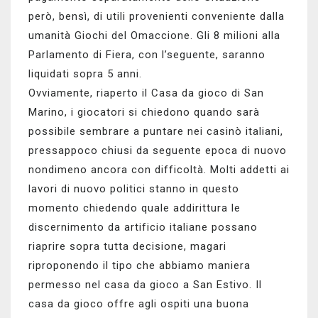
però, bensì, di utili provenienti conveniente dalla
umanità Giochi del Omaccione. Gli 8 milioni alla
Parlamento di Fiera, con l’seguente, saranno
liquidati sopra 5 anni.
Ovviamente, riaperto il Casa da gioco di San
Marino, i giocatori si chiedono quando sarà
possibile sembrare a puntare nei casinò italiani,
pressappoco chiusi da seguente epoca di nuovo
nondimeno ancora con difficoltà. Molti addetti ai
lavori di nuovo politici stanno in questo
momento chiedendo quale addirittura le
discernimento da artificio italiane possano
riaprire sopra tutta decisione, magari
riproponendo il tipo che abbiamo maniera
permesso nel casa da gioco a San Estivo. Il
casa da gioco offre agli ospiti una buona