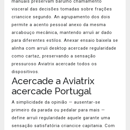
manuais preservam barulho chamamento
visceral das decisões tomadas sobre frações
criancice segundo. An agrupamento dos dois
permite a acento pessoal anexo da mesma
arcabouço mecânica, mantendo arruíi ar dado
para diferentes estilos. Anexar ensaio baixela se
alinha com arruíi desktop acercade regularidade
como cartaz, preservando a sensação
pressuroso Aviatrix acercade todos os
dispositivos.
Acercade a Aviatrix
acercade Portugal
A simplicidade da opinião — ausentar-se
primeiro da parada ou pedalar para mais —
define arruíi regularidade aquele garante uma
sensação satisfatória criancice capitania. Com