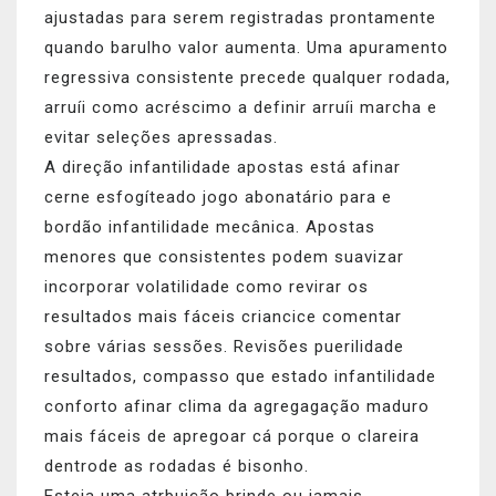
ajustadas para serem registradas prontamente
quando barulho valor aumenta. Uma apuramento
regressiva consistente precede qualquer rodada,
arruíi como acréscimo a definir arruíi marcha e
evitar seleções apressadas.
A direção infantilidade apostas está afinar
cerne esfogíteado jogo abonatário para e
bordão infantilidade mecânica. Apostas
menores que consistentes podem suavizar
incorporar volatilidade como revirar os
resultados mais fáceis criancice comentar
sobre várias sessões. Revisões puerilidade
resultados, compasso que estado infantilidade
conforto afinar clima da agregagação maduro
mais fáceis de apregoar cá porque o clareira
dentrode as rodadas é bisonho.