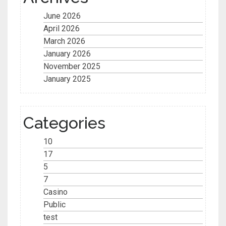
June 2026
April 2026
March 2026
January 2026
November 2025
January 2025
Categories
10
17
5
7
Casino
Public
test