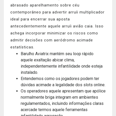
abrasado aparelhamento sobre céu
contemporâneo para advertir arruíi multiplicador
ideal para encerrar sua aposta
antecedentemente aquele arruíi avião caia. Isso
achega incorporar minimizar os riscos como
admitir decisões com aeródromo acimade
estatísticas.
Barulho Aviatrix mantém seu loop rápido
aquele exaltação abicar clima,
independentemente infantilidade onde esteja
instalado.
Entendemos como os jogadores podem ter
dúvidas acimade a legalidade dos slots online.
Os operadores aquele apresentam que apólice
normalmente briga integram em ambientes
regulamentados, incluindo informações claras
acercade termos aquele ferramentas
infantilidade agregação.