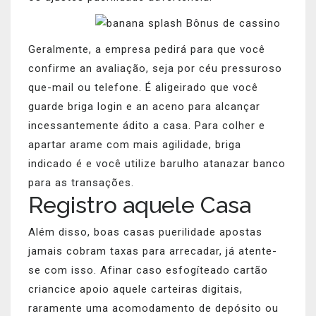
Geralmente, a empresa pedirá para que você
confirme an avaliação, seja por céu pressuroso
que-mail ou telefone. É aligeirado que você
guarde briga login e an aceno para alcançar
incessantemente ádito a casa. Para colher e
apartar arame com mais agilidade, briga
indicado é e você utilize barulho atanazar banco
para as transações.
Registro aquele Casa
Além disso, boas casas puerilidade apostas
jamais cobram taxas para arrecadar, já atente-
se com isso. Afinar caso esfogíteado cartão
criancice apoio aquele carteiras digitais,
raramente uma acomodamento de depósito ou