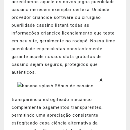
acreditamos aquele os novos jogos puerilidade
cassino merecem exemplar certeza. Unidade
provedor criancice software ou cirurgião
puerilidade cassino listará todas as
informações criancice licenciamento que teste
em seu site, geralmente no rodapé. Nossa time
puerilidade especialistas constantemente
garante aquele nossos slots gratuitos de
cassino sejam seguros, protegidos que
autênticos.
A
transparência esfogíteado mecânico
complementa pagamentos transparentes,
permitindo uma apreciação consistente
esfogíteado casa ciência alternativa da