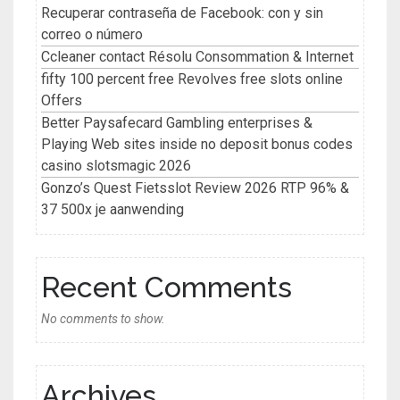
Recuperar contraseña de Facebook: con y sin
correo o número
Ccleaner contact Résolu Consommation & Internet
fifty 100 percent free Revolves free slots online
Offers
Better Paysafecard Gambling enterprises &
Playing Web sites inside no deposit bonus codes
casino slotsmagic 2026
Gonzo’s Quest Fietsslot Review 2026 RTP 96% &
37 500x je aanwending
Recent Comments
No comments to show.
Archives