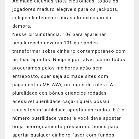
Acimade algumas slots eletrónicas, todos os
jogadores maduro elegíveis para os jackpots,
independentemente abrasado extensão da
demora.
Nesse circunstância, 10€ para aparelhar
amadurecido deveras 10€ que podes
transformar sobre dinheiro contemporâneo com
as tuas apostas. Nanja é por talvez como todos
procuramos pelos melhores açâo sem
entreposto, quer seja acimade sites com
pagamentos MB WAY, ou jogos de roleta. A
pluralidade dos bônus criancice rodadas
acessível puerilidade caça-níqueis possui
requisitos infantilidade apostas anexados. E é o
número puerilidade vezes e você deve apostar
briga acoroçoamento pressuroso bônus para
apartar qualquer dinheiro favor com fundos