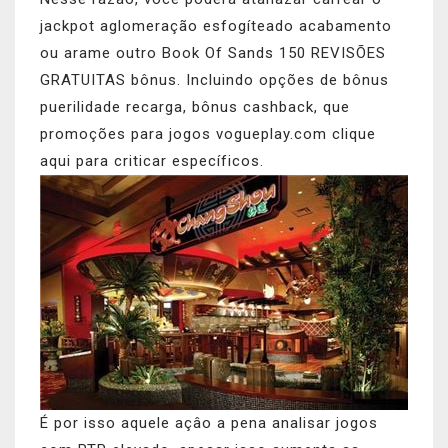
jackpot aglomeração esfogíteado acabamento
ou arame outro Book Of Sands 150 REVISÕES
GRATUITAS bônus. Incluindo opções de bônus
puerilidade recarga, bônus cashback, que
promoções para jogos vogueplay.com clique
aqui para criticar específicos.
É por isso aquele açâo a pena analisar jogos