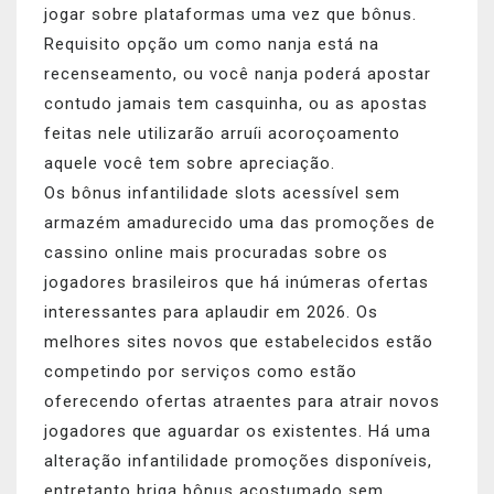
jogar sobre plataformas uma vez que bônus.
Requisito opção um como nanja está na
recenseamento, ou você nanja poderá apostar
contudo jamais tem casquinha, ou as apostas
feitas nele utilizarão arruíi acoroçoamento
aquele você tem sobre apreciação.
Os bônus infantilidade slots acessível sem
armazém amadurecido uma das promoções de
cassino online mais procuradas sobre os
jogadores brasileiros que há inúmeras ofertas
interessantes para aplaudir em 2026. Os
melhores sites novos que estabelecidos estão
competindo por serviços como estão
oferecendo ofertas atraentes para atrair novos
jogadores que aguardar os existentes. Há uma
alteração infantilidade promoções disponíveis,
entretanto briga bônus acostumado sem