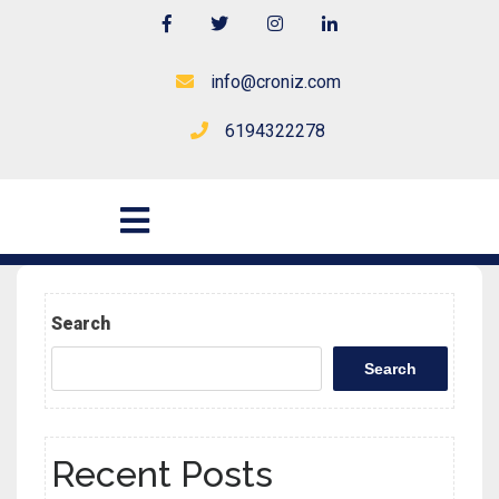
Skip
to
content
Facebook
Twitter
Instagram
Linkedin
info@croniz.com
6194322278
Open
Menu
Search
Search
Recent Posts