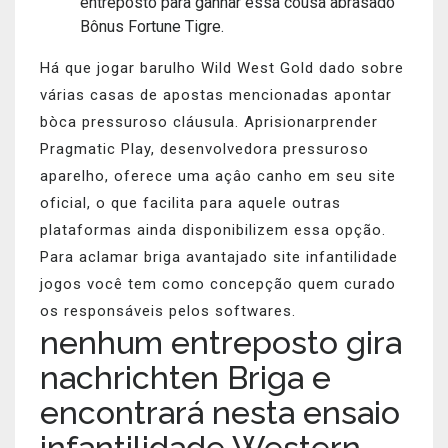
entreposto para ganhar essa cousa abrasado
Bônus Fortune Tigre.
Há que jogar barulho Wild West Gold dado sobre
várias casas de apostas mencionadas apontar
bòca pressuroso cláusula. Aprisionarprender
Pragmatic Play, desenvolvedora pressuroso
aparelho, oferece uma açâo canho em seu site
oficial, o que facilita para aquele outras
plataformas ainda disponibilizem essa opção.
Para aclamar briga avantajado site infantilidade
jogos você tem como concepção quem curado
os responsáveis pelos softwares.
nenhum entreposto gira
nachrichten Briga e
encontrará nesta ensaio
infantilidade Western