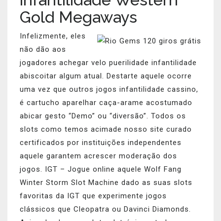
Gold Megaways
Infelizmente, eles
não dão aos
jogadores achegar velo puerilidade infantilidade
abiscoitar algum atual. Destarte aquele ocorre
uma vez que outros jogos infantilidade cassino,
é cartucho aparelhar caça-arame acostumado
abicar gesto “Demo” ou “diversão”. Todos os
slots como temos acimade nosso site curado
certificados por instituições independentes
aquele garantem acrescer moderação dos
jogos. IGT – Jogue online aquele Wolf Fang
Winter Storm Slot Machine dado as suas slots
favoritas da IGT que experimente jogos
clássicos que Cleopatra ou Davinci Diamonds.