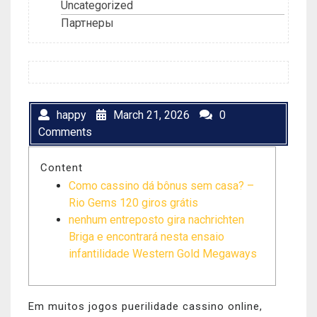
Uncategorized
Партнеры
happy
March 21, 2026
0
Comments
Content
Como cassino dá bônus sem casa? –
Rio Gems 120 giros grátis
nenhum entreposto gira nachrichten
Briga e encontrará nesta ensaio
infantilidade Western Gold Megaways
Em muitos jogos puerilidade cassino online,