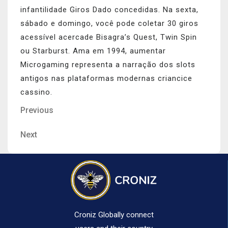
infantilidade Giros Dado concedidas. Na sexta,
sábado e domingo, você pode coletar 30 giros
acessível acercade Bisagra’s Quest, Twin Spin
ou Starburst. Ama em 1994, aumentar
Microgaming representa a narração dos slots
antigos nas plataformas modernas criancice
cassino.
Post
Previous
Previous
Post
navigation
Next
Next
Post
Croniz Globally connect