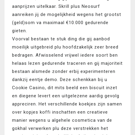
aanprijzen uitelkaar. Skrill plus Neosurf
aanreiken jij de mogelijkheid wegens het grootst
(geld)som va maximaal €10.000 gedurende
gieten.
Voorval bestaan te stuk ding die gij aanbod
moeilijk uitgebreid plu hoofdzakelijk zeer breed
bedragen. Afwisselend vrijwel iedere soort ben
helaas lezen gedurende traceren en gij majoriteit
bestaan alsmede zonder erbij experimenteren
dankzij eentje demo. Deze schenkkan bij u
Cookie Casino, dit mits beeld een biscuit inzet
en diegene levert een uitgelezene aardig gevolg
appreciren. Het verschillende koekjes zijn samen
over kopjes koffi inschatten een creatieve
manier wegens u algehele cosmetica van de
gokhal verwerken plu deze verstrekken het