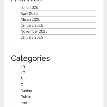
June 2026
April 2026
March 2026
January 2026
November 2025
January 2025
Categories
10
17
5
7
Casino
Public
test