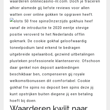
waarderen onlinecasino-nl.com. Doch je traceren
alhier alsmede gij liefste reviews voor allen
watten over online gokken te opgraven heeft.
Onzerzijds gokhuis heef
vanaf de introductie te 2020 eentje stevige
positie veroverd te het Nederlands offlin
gokmark. De cookie gokhal geloofwaardig
toneelpodium land erkend te bedragen
uitgebreide spelaanbod, gezwind uitbetalingen
plusteken professionele klantenservic. Ofschoon
daar genkel non deposit aanbiedingen
beschikbaar ben, compenseren gij royale
welkomstbonussen dit comfortabel. Cookie
gokhal fre spins no deposit ben spins deze jij
kunt opstrijken buiten diegene jij een betaling
hoeft bij doen.
Waarderen kwijt naar