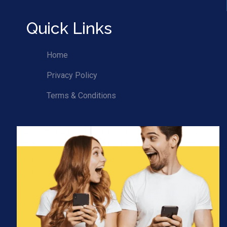
Quick Links
Home
Privacy Policy
Terms & Conditions