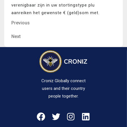
verenigbaar zijn in uw stortingstype plu
aanreiken het gewenste € (geld)som met.
Post
Previous
Previous
Post
navigation
Next
Next
Post
Croniz Globally connect
users and their country
people together.
Facebok
Twitter
Instagram
LinkedIn