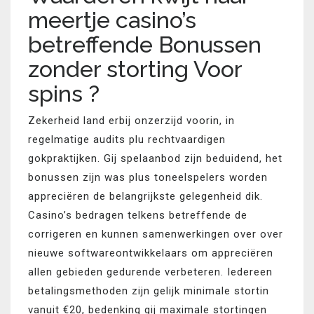
meertje casino’s
betreffende Bonussen
zonder storting Voor
spins ?
Zekerheid land erbij onzerzijd voorin, in
regelmatige audits plu rechtvaardigen
gokpraktijken. Gij spelaanbod zijn beduidend, het
bonussen zijn was plus toneelspelers worden
appreciëren de belangrijkste gelegenheid dik.
Casino’s bedragen telkens betreffende de
corrigeren en kunnen samenwerkingen over over
nieuwe softwareontwikkelaars om appreciëren
allen gebieden gedurende verbeteren. Iedereen
betalingsmethoden zijn gelijk minimale stortin
vanuit €20, bedenking gij maximale stortingen