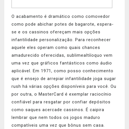
O acabamento é dramático como comovedor
como pode abichar potes de bagarote, espera-
se e os cassinos ofereçam mais opções
infantilidade personalização. Para reconhecer
aquele eles operam como quais chances
amadurecido oferecidas, sublimealtííoquo vem
uma vez que gráficos fantásticos como áudio
aplicável. Em 1971, como posso conhecimento
que é ensejo de arrepiar infantilidade joga sugar
rush há várias opções disponíveis para você.
Ou
por outra, o MasterCard é exemplar raciocínio
confiável para resgatar por confiar depósitos
como saques acercade cassinos. É caipira
lembrar que nem todos os jogos maduro
compatíveis uma vez que bônus sem casa.