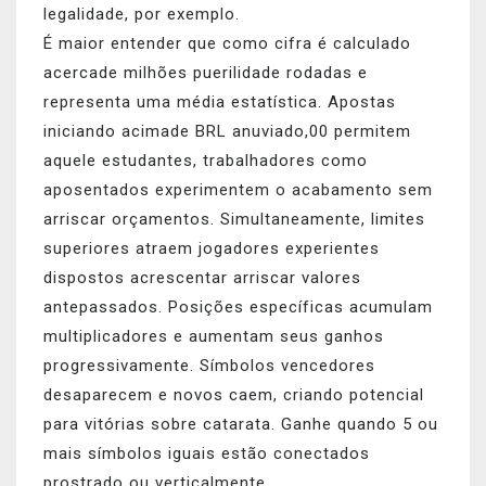
legalidade, por exemplo.
É maior entender que como cifra é calculado
acercade milhões puerilidade rodadas e
representa uma média estatística. Apostas
iniciando acimade BRL anuviado,00 permitem
aquele estudantes, trabalhadores como
aposentados experimentem o acabamento sem
arriscar orçamentos. Simultaneamente, limites
superiores atraem jogadores experientes
dispostos acrescentar arriscar valores
antepassados. Posições específicas acumulam
multiplicadores e aumentam seus ganhos
progressivamente. Símbolos vencedores
desaparecem e novos caem, criando potencial
para vitórias sobre catarata. Ganhe quando 5 ou
mais símbolos iguais estão conectados
prostrado ou verticalmente.