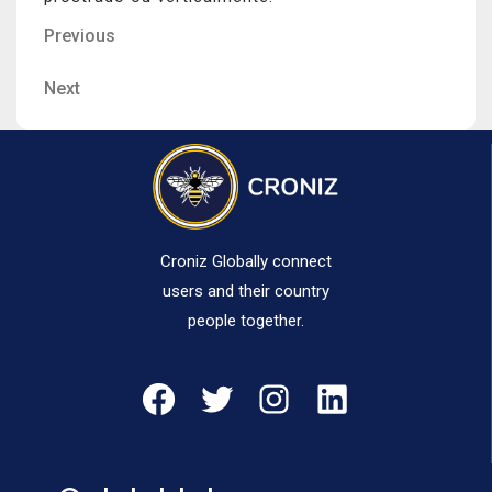
Post
Previous
Previous
Post
navigation
Next
Next
Post
Croniz Globally connect
users and their country
people together.
Facebok
Twitter
Instagram
LinkedIn