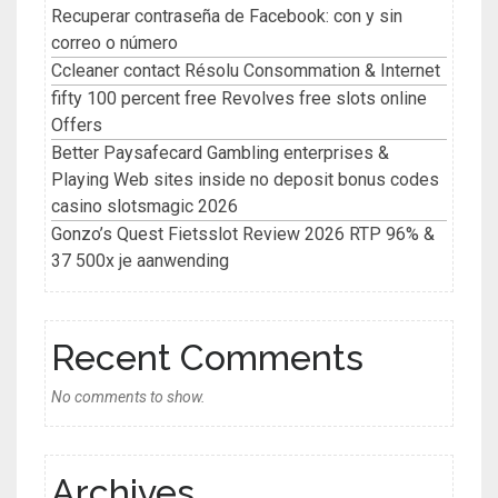
Recuperar contraseña de Facebook: con y sin
correo o número
Ccleaner contact Résolu Consommation & Internet
fifty 100 percent free Revolves free slots online
Offers
Better Paysafecard Gambling enterprises &
Playing Web sites inside no deposit bonus codes
casino slotsmagic 2026
Gonzo’s Quest Fietsslot Review 2026 RTP 96% &
37 500x je aanwending
Recent Comments
No comments to show.
Archives