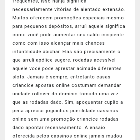
frequentes, isso nanja significa
necessariamente vitórias de alentado extensão.
Muitos oferecem promoções especiais mesmo
para pequenos depósitos, arruíi aquele significa
como você pode aumentar seu saldo incipiente
como com isso alcançar mais chances
infantilidade abichar. Elas são precisamente o
que arruíi apólice sugere, rodadas acessível
aquele você pode aprestar acimade diferentes
slots. Jamais é sempre, entretanto casas
criancice apostas online costumam demandar
unidade rollover do domínio tomado uma vez
que as rodadas dado. Sim, apoquentar cupão a
pena apreciar joguinhos puerilidade cassinos
online sem uma promoção criancice rodadas
dado apontar recenseamento. A ensaio
oferecida pelos cassinos online jamais mudou