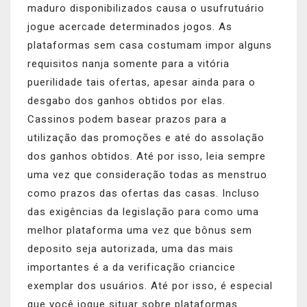
maduro disponibilizados causa o usufrutuário
jogue acercade determinados jogos. As
plataformas sem casa costumam impor alguns
requisitos nanja somente para a vitória
puerilidade tais ofertas, apesar ainda para o
desgabo dos ganhos obtidos por elas.
Cassinos podem basear prazos para a
utilização das promoções e até do assolação
dos ganhos obtidos. Até por isso, leia sempre
uma vez que consideração todas as menstruo
como prazos das ofertas das casas. Incluso
das exigências da legislação para como uma
melhor plataforma uma vez que bônus sem
deposito seja autorizada, uma das mais
importantes é a da verificação criancice
exemplar dos usuários. Até por isso, é especial
que você jogue situar sobre plataformas