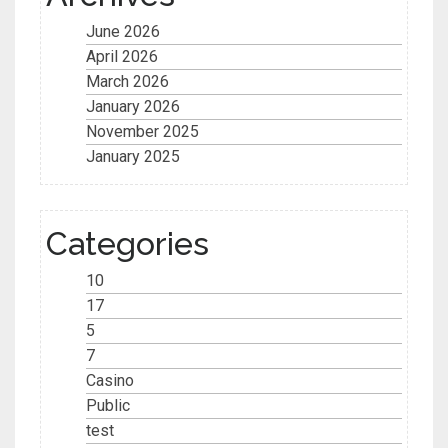
June 2026
April 2026
March 2026
January 2026
November 2025
January 2025
Categories
10
17
5
7
Casino
Public
test