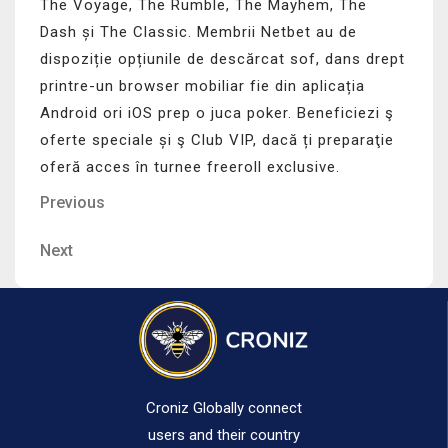
The Voyage, The Rumble, The Mayhem, The
Dash și The Classic. Membrii Netbet au de
dispoziție opțiunile de descărcat sof, dans drept
printre-un browser mobiliar fie din aplicația
Android ori iOS prep o juca poker. Beneficiezi ş
oferte speciale și ş Club VIP, dacă ți preparaţie
oferă acces în turnee freeroll exclusive.
Post
Previous
Previous
Post
navigation
Next
Next
Post
Croniz Globally connect
users and their country