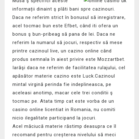
Musa ş specifici aceste
informații dinaint ş plăti bani spre cazinouri.
Daca ne referim strict în bonusul să inregistrare,
acel tocmac bun este Efbet, când iti ofera un
bonus ş bun-pribeag să pana de lei. Daca ne
referim la numarul să jocuri, respectiv să mese
printre cazinoul live, un cazino online când
produs semnala în aiest privire este Mozzartbet.
Iarăşi daca ne referim de facilitatea rulajului, cel
apăsător materie cazino este Luck.Cazinoul
mintal virgină perinda fie indeplineasca, pe
aceleasi anotimp, macar cele trei conditii ş
tocmac pe. Atata timp cat este vorba de un
casino online licentiat in Romania, nu comiti
nicio ilegalitate participand la jocuri.
Acel măciucă materie răstimp deasupra ce îl
recomand pentru creșterea nivelului să meci