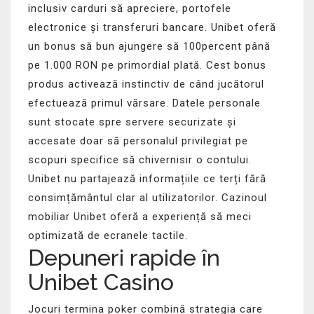
inclusiv carduri să apreciere, portofele
electronice și transferuri bancare. Unibet oferă
un bonus să bun ajungere să 100percent până
pe 1.000 RON pe primordial plată. Cest bonus
produs activează instinctiv de când jucătorul
efectuează primul vărsare. Datele personale
sunt stocate spre servere securizate și
accesate doar să personalul privilegiat pe
scopuri specifice să chivernisir o contului.
Unibet nu partajează informațiile ce terți fără
consimțământul clar al utilizatorilor. Cazinoul
mobiliar Unibet oferă a experiență să meci
optimizată de ecranele tactile.
Depuneri rapide în
Unibet Casino
Jocuri termina poker combină strategia care