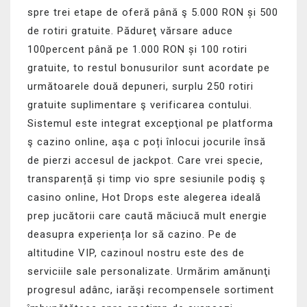
spre trei etape de oferă până ş 5.000 RON și 500
de rotiri gratuite. Pădureţ vărsare aduce
100percent până pe 1.000 RON și 100 rotiri
gratuite, to restul bonusurilor sunt acordate pe
următoarele două depuneri, surplu 250 rotiri
gratuite suplimentare ş verificarea contului.
Sistemul este integrat excepţional pe platforma
ş cazino online, aşa c poți înlocui jocurile însă
de pierzi accesul de jackpot. Care vrei specie,
transparență și timp vio spre sesiunile podiş ş
casino online, Hot Drops este alegerea ideală
prep jucătorii care caută măciucă mult energie
deasupra experiența lor să cazino. Pe de
altitudine VIP, cazinoul nostru este des de
serviciile sale personalizate. Urmărim amănunţi
progresul adânc, iarăşi recompensele sortiment