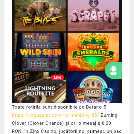
Toate rotirile sunt disponibile pe Betano 5
https://vogueplay.com/ro/mahjong-88/
Burning
Clover (Clover Chance) și ori o mesaj ş 0.20
RON. În Zinx Casino, jucătorii noi primesc un pac