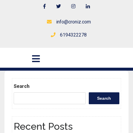
Skip
to
content
Facebook
Twitter
Instagram
Linkedin
info@croniz.com
6194322278
Open
Menu
Search
Search
Recent Posts