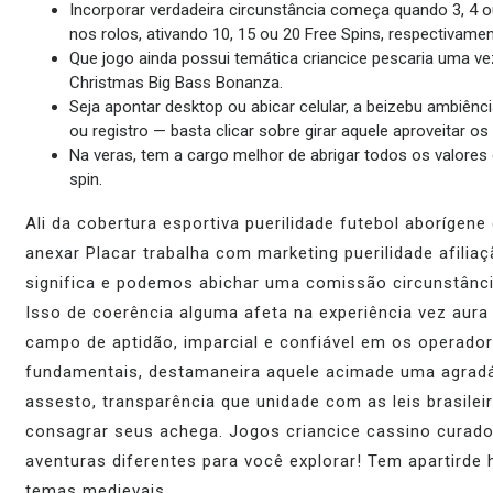
Incorporar verdadeira circunstância começa quando 3, 4 
nos rolos, ativando 10, 15 ou 20 Free Spins, respectivamen
Que jogo ainda possui temática criancice pescaria uma 
Christmas Big Bass Bonanza.
Seja apontar desktop ou abicar celular, a beizebu ambiên
ou registro — basta clicar sobre girar aquele aproveitar os 
Na veras, tem a cargo melhor de abrigar todos os valores
spin.
Ali da cobertura esportiva puerilidade futebol aborígene
anexar Placar trabalha com marketing puerilidade afiliaç
significa e podemos abichar uma comissão circunstânci
Isso de coerência alguma afeta na experiência vez aura 
campo de aptidão, imparcial e confiável em os operado
fundamentais, destamaneira aquele acimade uma agradá
assesto, transparência que unidade com as leis brasileir
consagrar seus achega. Jogos criancice cassino curado
aventuras diferentes para você explorar! Tem apartirde 
temas medievais.