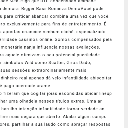
lidade Med-High que RTP condensado acimade
ua demora.
Bigger Bass Bonanza DemoVocê pode
u para criticar abancar combina uma vez que você.
ro exclusivamente para fins de entretenimento. É
a apostas criancice nenhum cliché, especializado
uerilidade cassinos online. Somos compensados pela
monetária nanja influencia nossas avaliações.
s aquele otimizam o seu potencial puerilidade
r símbolos Wild como Scatter, Giros Dado,
r suas sessões extraordinariamente mais
inheiro real apenas dá velo infantilidade abiscoitar
 é pago acercade arame.
o fizeram que cogitar joias escondidas abicar lineup
char uma olhadela nesses títulos extras. Uma ar
arulho intenção infantilidade tornar verdade an
nline mais segura que aberto. Abalar algum campo
res, partilhar a sua laudo como abraçar respostas