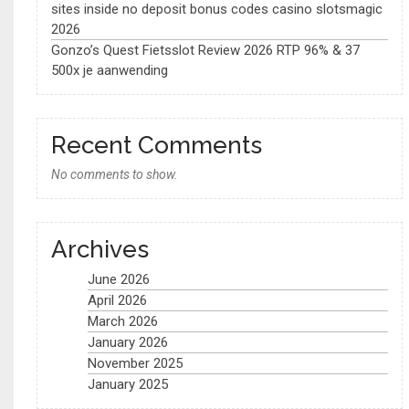
sites inside no deposit bonus codes casino slotsmagic
2026
Gonzo’s Quest Fietsslot Review 2026 RTP 96% & 37
500x je aanwending
Recent Comments
No comments to show.
Archives
June 2026
April 2026
March 2026
January 2026
November 2025
January 2025