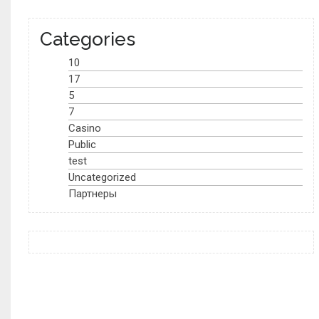
Categories
10
17
5
7
Casino
Public
test
Uncategorized
Партнеры