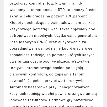
oszukując kontrahentów. Przyjmijmy, hdy
wiadomy automat posiada RTP, to znaczy średni
skręt w celu gracza na poziomie 95percent.
Kłopoty pochodzące z zainstalowaniem aplikacji
kasynowego potrafią uwagi także pojawiały pod
ustrojstwach mobilnych. Użytkowanie generatora
liczb losowych (RNG) oraz audytowanie za
pośrednictwem samodzielne koordynacje owe
zasadnicze rodzaje, za pomocą których kasyna
gwarantują uczciwość rywalizacji. Wszystkie
rozrywki internetowego casino podlegają
planowym kontrolom, co zapewnia fanom
pewność, że pełnią przy otwarte rozrywki.
Automaty hazardowe przy licencjonowanych
kasynach istnieją w pełni pewne oraz gwarantują
losowość rezultatów. Darmowe gry hazardowe
można traktować nie zaakceptować wyłącznie