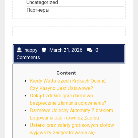
Uncategorized
Партнеры
happy
March 21, 2026
0
Comments
Content
Kiedy Watts trzech Krokach Ocenić,
Czy Kasyno Jest Ustawowe?
Dokąd zdołam grać darmowo
bezpiecznie złamania uprawnienia?
Darmowe Uciechy Automaty Z brakiem
Logowania Jak i również Zapisu
Usterki oraz zalety gratisowych slotów
wyjąwszy zarejestrowania się