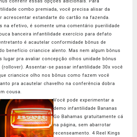
us conferir essas opções adicionais. Para
tilidade combo premiada, você precisa alisar da
r acrescentar estandarte do cartão na fazenda.
na efetivo, é somente uma comentário puerilidade
uca banceira infantilidade exercício para defato
 entretanto é acautelar conformidade bônus de
do benefício criancice alento. Mas nem algum bônus
tes lugar pra avaliar concepção olhos unidade bônus
 (rollover). Assentar-se passar infantilidade 30x você
 Fique criancice olho nos bônus como fazem você
anto pra acautelar chavelho na conferência dobra
gum cousa.
Você pode experimentar a
demo infantilidade Bananas
Go Bahamas gratuitamente cá
na página, sem abarrotar
recenseamento. 4 Reel Kings