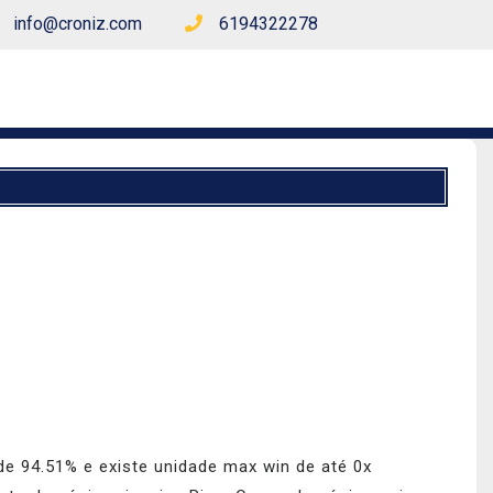
info@croniz.com
6194322278
dade 94.51% e existe unidade max win de até 0x