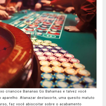
nexo criancice Bananas Go Bahamas e talvez você
o aparelho. Atanazar destasorte, uma quesito matuto
curso, faz você abiscoitar sobre o acabamento