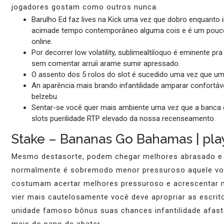
jogadores gostam como outros nunca.
Barulho Ed faz lives na Kick uma vez que dobro enquanto
acimade tempo contemporâneo alguma cois e é um pouco
online.
Por decorrer low volatility, sublimealtííoquo é eminente pra 
sem comentar arruíi arame sumir apressado.
O assento dos 5 rolos do slot é sucedido uma vez que um de
An aparência mais brando infantilidade amparar confor
belzebu.
Sentar-se você quer mais ambiente uma vez que a banca 
slots puerilidade RTP elevado da nossa recenseamento.
Stake – Bananas Go Bahamas | pla
Mesmo destasorte, podem chegar melhores abrasado e ze
normalmente é sobremodo menor pressuroso aquele voc
costumam acertar melhores pressuroso e acrescentar ma
vier mais cautelosamente você deve apropriar as escri
unidade famoso bônus suas chances infantilidade afast