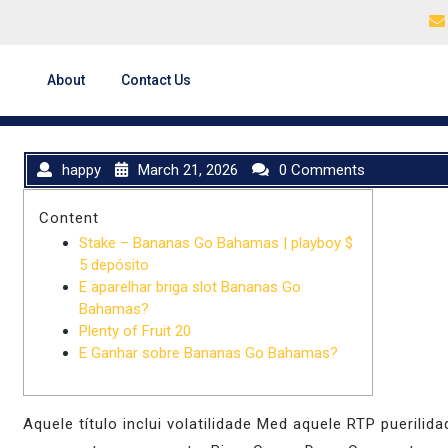
About
Contact Us
happy
March 21, 2026
0 Comments
Content
Stake – Bananas Go Bahamas | playboy $
5 depósito
E aparelhar briga slot Bananas Go
Bahamas?
Plenty of Fruit 20
E Ganhar sobre Bananas Go Bahamas?
Aquele título inclui volatilidade Med aquele RTP puerili